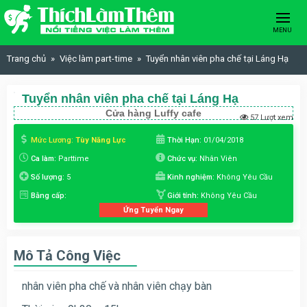
Skip to content
MENU
Trang chủ
Việc làm part-time
Tuyển nhân viên pha chế tại Láng Hạ
Tuyển nhân viên pha chế tại Láng Hạ
Cửa hàng Luffy cafe
57 Lượt xem
Mức Lương:
Tùy Năng Lực
Thời Hạn:
01/04/2018
Ca làm:
Parttime
Chức vụ:
Nhân Viên
Số lượng:
5
Kinh nghiệm:
Không Yêu Cầu
Bằng cấp:
Giới tính:
Không Yêu Cầu
Ứng Tuyển Ngay
Mô Tả Công Việc
nhân viên pha chế và nhân viên chạy bàn