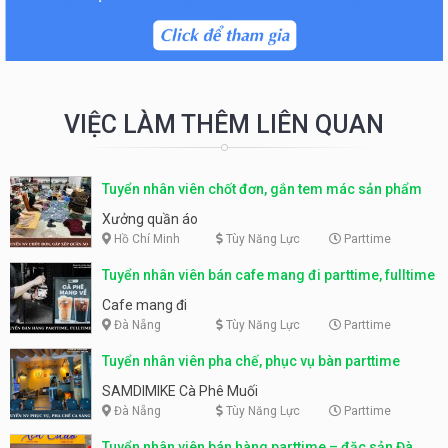
VIỆC LÀM THÊM LIÊN QUAN
Tuyển nhân viên chốt đơn, gắn tem mác sản phẩm
Xưởng quần áo
Hồ Chí Minh
Tùy Năng Lực
Parttime
Tuyển nhân viên bán cafe mang đi parttime, fulltime
Cafe mang đi
Đà Nẵng
Tùy Năng Lực
Parttime
Tuyển nhân viên pha chế, phục vụ bàn parttime
SAMDIMIKE Cà Phê Muối
Đà Nẵng
Tùy Năng Lực
Parttime
Tuyển nhân viên bán hàng parttime – đặc sản Đà