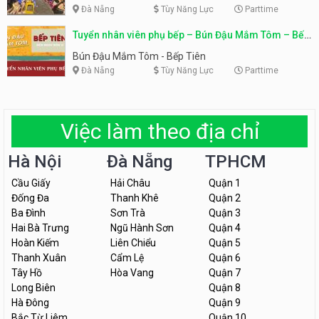
Đà Nẵng
Tùy Năng Lực
Parttime
Tuyển nhân viên phụ bếp – Bún Đậu Mắm Tôm – Bếp
Tiên
Bún Đậu Mắm Tôm - Bếp Tiên
Đà Nẵng
Tùy Năng Lực
Parttime
Việc làm theo địa chỉ
Hà Nội
Đà Nẵng
TPHCM
Cầu Giấy
Hải Châu
Quận 1
Đống Đa
Thanh Khê
Quận 2
Ba Đình
Sơn Trà
Quận 3
Hai Bà Trưng
Ngũ Hành Sơn
Quận 4
Hoàn Kiếm
Liên Chiểu
Quận 5
Thanh Xuân
Cẩm Lệ
Quận 6
Tây Hồ
Hòa Vang
Quận 7
Long Biên
Quận 8
Hà Đông
Quận 9
Bắc Từ Liêm
Quận 10