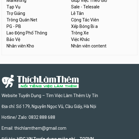
Marketing
Giúp Việc Theo Giờ
Tạp Vụ
Sale - Telesale
Trợ Giảng
Lễ Tân
Trông Quán Net
Cộng Tác Viên
PG - PB
Xếp Bóng Bi a
Lao Động Phổ Thông
Trông Xe
Bảo Vệ
Việc Khác
Nhân viên Kho
Nhân viên content
Website Tuyển Dụng – Tìm Việc Làm Thêm Uy Tín
Địa chỉ: Số 179, Nguyễn Ngọc Vũ, Cầu Giấy, Hà Nội
Hotline/ Zalo: 0832 888 688
Email:
thichlamthem@gmail.com