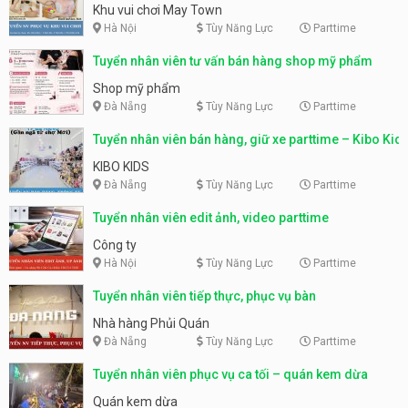
động
Khu vui chơi May Town
Hà Nội
Tùy Năng Lực
Parttime
Tuyển nhân viên tư vấn bán hàng shop mỹ phẩm
Shop mỹ phẩm
Đà Nẵng
Tùy Năng Lực
Parttime
Tuyển nhân viên bán hàng, giữ xe parttime – Kibo Kid
KIBO KIDS
Đà Nẵng
Tùy Năng Lực
Parttime
Tuyển nhân viên edit ảnh, video parttime
Công ty
Hà Nội
Tùy Năng Lực
Parttime
Tuyển nhân viên tiếp thực, phục vụ bàn
Nhà hàng Phủi Quán
Đà Nẵng
Tùy Năng Lực
Parttime
Tuyển nhân viên phục vụ ca tối – quán kem dừa
Quán kem dừa