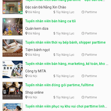
Nẵng
Đặc sản Đà Nẵng Xin Chào
Đà Nẵng
Tùy Năng Lực
Parttime
Tuyển nhân viên bán hàng ca tối
Quán kem dừa
Đà Nẵng
Tùy Năng Lực
Parttime
Tuyển nhân viên thời vụ bếp bánh, shipper parttime
Tiệm bánh ngọt
Đà Nẵng
Tùy Năng Lực
Parttime
Tuyển nhân viên bán hàng, marketing, kế toán, kho –
parttime, fulltime
Công ty MITA
Hà Nội
Tùy Năng Lực
Parttime
Tuyển nhân viên đóng gói partime, fulltime
Shop online
Hà Nội
Tùy Năng Lực
Parttime
Tuyển nhân viên phục vụ khu vui chơi parttime linh