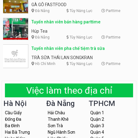
GÀ GÔ FASTFOOD
Đà Nẵng
Tùy Năng Lực
Parttime
Tuyển nhân viên bán hàng parttime
Húp Tea
Đà Nẵng
Tùy Năng Lực
Parttime
Tuyển nhân viên pha chế tiệm trà sữa
TRÀ SỮA THÁI LAN SONGKRAN
Hồ Chí Minh
Tùy Năng Lực
Parttime
Việc làm theo địa chỉ
Hà Nội
Đà Nẵng
TPHCM
Cầu Giấy
Hải Châu
Quận 1
Đống Đa
Thanh Khê
Quận 2
Ba Đình
Sơn Trà
Quận 3
Hai Bà Trưng
Ngũ Hành Sơn
Quận 4