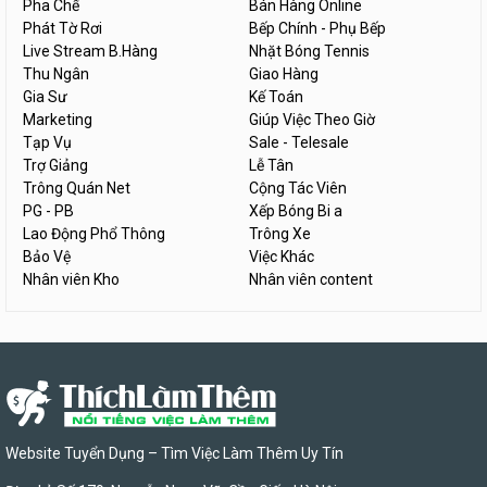
Pha Chế
Bán Hàng Online
Phát Tờ Rơi
Bếp Chính - Phụ Bếp
Live Stream B.Hàng
Nhặt Bóng Tennis
Thu Ngân
Giao Hàng
Gia Sư
Kế Toán
Marketing
Giúp Việc Theo Giờ
Tạp Vụ
Sale - Telesale
Trợ Giảng
Lễ Tân
Trông Quán Net
Cộng Tác Viên
PG - PB
Xếp Bóng Bi a
Lao Động Phổ Thông
Trông Xe
Bảo Vệ
Việc Khác
Nhân viên Kho
Nhân viên content
Website Tuyển Dụng – Tìm Việc Làm Thêm Uy Tín