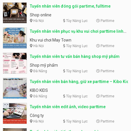
Tuyển nhân viên đóng gói partime, fulltime
Shop online
Hà Nội
Tùy Năng Lực
Parttime
Tuyển nhân viên phục vụ khu vui chơi parttime linh
động
Khu vui chơi May Town
Hà Nội
Tùy Năng Lực
Parttime
Tuyển nhân viên tư vấn bán hàng shop mỹ phẩm
Shop mỹ phẩm
Đà Nẵng
Tùy Năng Lực
Parttime
Tuyển nhân viên bán hàng, giữ xe parttime – Kibo Kid
KIBO KIDS
Đà Nẵng
Tùy Năng Lực
Parttime
Tuyển nhân viên edit ảnh, video parttime
Công ty
Hà Nội
Tùy Năng Lực
Parttime