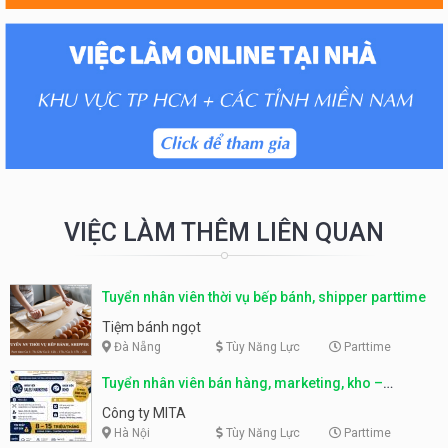
VIỆC LÀM THÊM LIÊN QUAN
Tuyển nhân viên thời vụ bếp bánh, shipper parttime
Tiệm bánh ngọt
Đà Nẵng
Tùy Năng Lực
Parttime
Tuyển nhân viên bán hàng, marketing, kho –
parttime, fulltime
Công ty MITA
Hà Nội
Tùy Năng Lực
Parttime