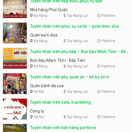
Tuyển nhân viên tiếp thực, phục vụ bàn
Nhà hàng Phủi Quán
Đà Nẵng
Tùy Năng Lực
Parttime
Tuyển nhân viên phục vụ ca tối – quán kem dừa
Quán kem dừa
Đà Nẵng
Tùy Năng Lực
Parttime
Tuyển nhân viên phụ bếp – Bún Đậu Mắm Tôm – Bếp
Tiên
Bún Đậu Mắm Tôm - Bếp Tiên
Đà Nẵng
Tùy Năng Lực
Parttime
Tuyển nhân viên phụ quán ăn – hỗ trợ ăn ở
Quán bánh đa cua
Hà Nội
Tùy Năng Lực
Parttime
Tuyển nhân viên sale, marketing
Công ty
Hà Nội
Tùy Năng Lực
Parttime
Tuyển nhân viên bán hàng parttime