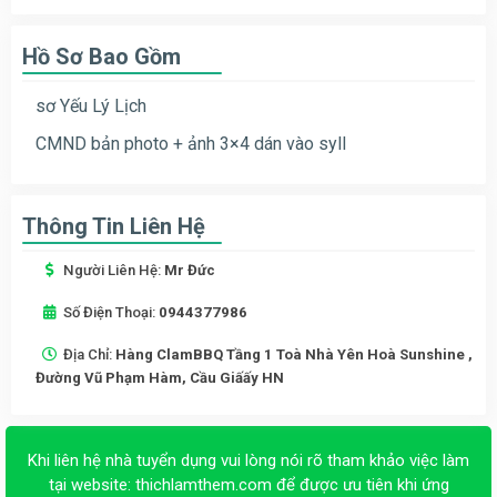
Hồ Sơ Bao Gồm
sơ Yếu Lý Lịch
CMND bản photo + ảnh 3×4 dán vào syll
Thông Tin Liên Hệ
Người Liên Hệ:
Mr Đức
Số Điện Thoại:
0944377986
Địa Chỉ:
Hàng ClamBBQ Tầng 1 Toà Nhà Yên Hoà Sunshine ,
Đường Vũ Phạm Hàm, Cầu Giấấy HN
Khi liên hệ nhà tuyển dụng vui lòng nói rõ tham khảo việc làm
tại website:
thichlamthem.com
để được ưu tiên khi ứng