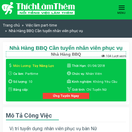
Skip to content
MENU
Trang chủ
Việc làm part-time
Nhà Hàng BBQ Cần tuyển nhân viên phục vụ
Nhà Hàng BBQ Cần tuyển nhân viên phục vụ
Nhà Hàng BBQ
104 Lượt xem
Mức Lương:
Tùy Năng Lực
Thời Hạn:
01/04/2018
Ca làm:
Parttime
Chức vụ:
Nhân Viên
Số lượng:
10
Kinh nghiệm:
Không Yêu Cầu
Bằng cấp:
Giới tính:
Chỉ Tuyển Nữ
Ứng Tuyển Ngay
Mô Tả Công Việc
Vị trí tuyển dụng: nhân viên phục vụ bàn Nữ