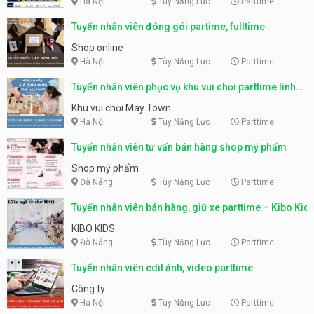
Hà Nội
Tùy Năng Lực
Parttime
Tuyển nhân viên đóng gói partime, fulltime
Shop online
Hà Nội
Tùy Năng Lực
Parttime
Tuyển nhân viên phục vụ khu vui chơi parttime linh
động
Khu vui chơi May Town
Hà Nội
Tùy Năng Lực
Parttime
Tuyển nhân viên tư vấn bán hàng shop mỹ phẩm
Shop mỹ phẩm
Đà Nẵng
Tùy Năng Lực
Parttime
Tuyển nhân viên bán hàng, giữ xe parttime – Kibo Kid
KIBO KIDS
Đà Nẵng
Tùy Năng Lực
Parttime
Tuyển nhân viên edit ảnh, video parttime
Công ty
Hà Nội
Tùy Năng Lực
Parttime