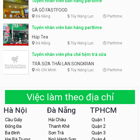
Tuyển nhân viên bán hàng parttime
GÀ GÔ FASTFOOD
Đà Nẵng
Tùy Năng Lực
Parttime
Tuyển nhân viên bán hàng parttime
Húp Tea
Đà Nẵng
Tùy Năng Lực
Parttime
Tuyển nhân viên pha chế tiệm trà sữa
TRÀ SỮA THÁI LAN SONGKRAN
Hồ Chí Minh
Tùy Năng Lực
Parttime
Việc làm theo địa chỉ
Hà Nội
Đà Nẵng
TPHCM
Cầu Giấy
Hải Châu
Quận 1
Đống Đa
Thanh Khê
Quận 2
Ba Đình
Sơn Trà
Quận 3
Hai Bà Trưng
Ngũ Hành Sơn
Quận 4