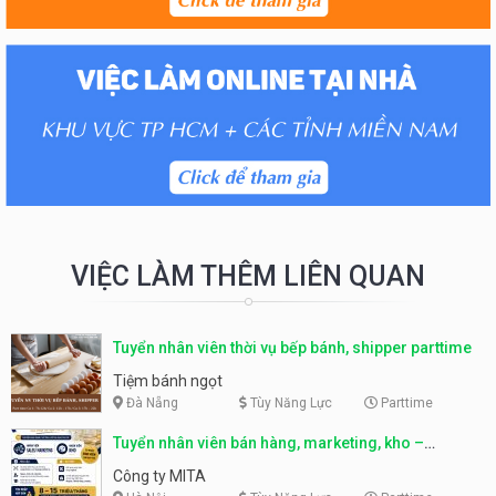
VIỆC LÀM THÊM LIÊN QUAN
Tuyển nhân viên thời vụ bếp bánh, shipper parttime
Tiệm bánh ngọt
Đà Nẵng
Tùy Năng Lực
Parttime
Tuyển nhân viên bán hàng, marketing, kho –
parttime, fulltime
Công ty MITA