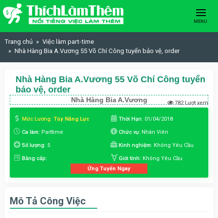
Skip to content
MENU
Trang chủ
Việc làm part-time
Nhà Hàng Bia A.Vương 55 Võ Chí Công tuyển bảo vệ, order
Nhà Hàng Bia A.Vương 55 Võ Chí Công tuyển
bảo vệ, order
Nhà Hàng Bia A.Vương
782 Lượt xem
Mức Lương:
Tùy Năng Lực
Thời Hạn:
01/04/2018
Ca làm:
Parttime
Chức vụ:
Nhân Viên
Số lượng:
5
Kinh nghiệm:
Không Yêu Cầu
Bằng cấp:
Giới tính:
Không Yêu Cầu
Ứng Tuyển Ngay
Mô Tả Công Việc