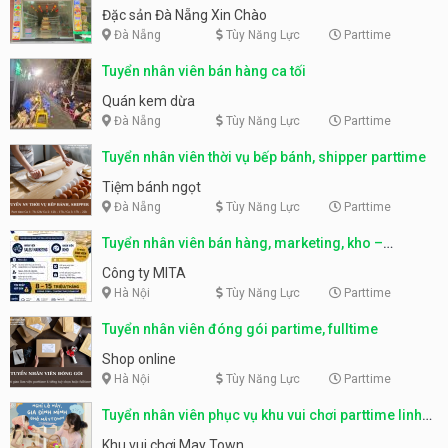
Nẵng
Đặc sản Đà Nẵng Xin Chào
Đà Nẵng
Tùy Năng Lực
Parttime
Tuyển nhân viên bán hàng ca tối
Quán kem dừa
Đà Nẵng
Tùy Năng Lực
Parttime
Tuyển nhân viên thời vụ bếp bánh, shipper parttime
Tiệm bánh ngọt
Đà Nẵng
Tùy Năng Lực
Parttime
Tuyển nhân viên bán hàng, marketing, kho –
parttime, fulltime
Công ty MITA
Hà Nội
Tùy Năng Lực
Parttime
Tuyển nhân viên đóng gói partime, fulltime
Shop online
Hà Nội
Tùy Năng Lực
Parttime
Tuyển nhân viên phục vụ khu vui chơi parttime linh
động
Khu vui chơi May Town