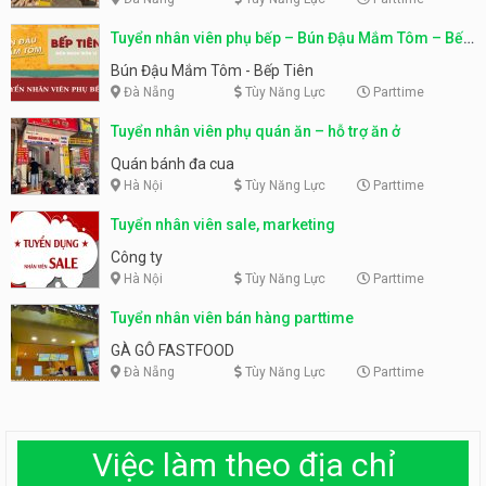
Tuyển nhân viên phụ bếp – Bún Đậu Mắm Tôm – Bếp
Tiên
Bún Đậu Mắm Tôm - Bếp Tiên
Đà Nẵng
Tùy Năng Lực
Parttime
Tuyển nhân viên phụ quán ăn – hỗ trợ ăn ở
Quán bánh đa cua
Hà Nội
Tùy Năng Lực
Parttime
Tuyển nhân viên sale, marketing
Công ty
Hà Nội
Tùy Năng Lực
Parttime
Tuyển nhân viên bán hàng parttime
GÀ GÔ FASTFOOD
Đà Nẵng
Tùy Năng Lực
Parttime
Việc làm theo địa chỉ