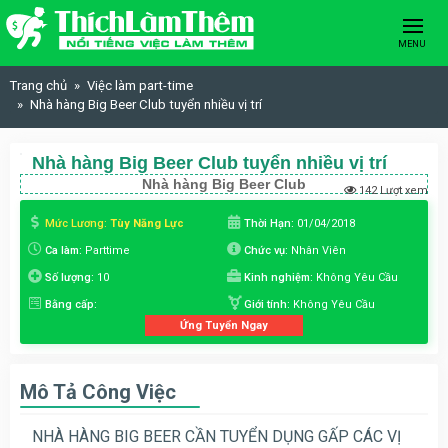
Skip to content
MENU
Trang chủ
Việc làm part-time
Nhà hàng Big Beer Club tuyển nhiều vị trí
Nhà hàng Big Beer Club tuyển nhiều vị trí
Nhà hàng Big Beer Club
142 Lượt xem
Mức Lương:
Tùy Năng Lực
Thời Hạn:
01/04/2018
Ca làm:
Parttime
Chức vụ:
Nhân Viên
Số lượng:
10
Kinh nghiệm:
Không Yêu Cầu
Bằng cấp:
Giới tính:
Không Yêu Cầu
Ứng Tuyển Ngay
Mô Tả Công Việc
NHÀ HÀNG BIG BEER CẦN TUYỂN DỤNG GẤP CÁC VỊ