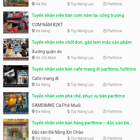
Hà Nội
Tùy Năng Lực
Parttime
Tuyển nhân viên bán cơm nắm tại cổng trường
CƠM NẮM 82KT
Đà Nẵng
Tùy Năng Lực
Parttime
Tuyển nhân viên chốt đơn, gắn tem mác sản phẩm
Xưởng quần áo
Hồ Chí Minh
Tùy Năng Lực
Parttime
Tuyển nhân viên bán cafe mang đi parttime, fulltime
Cafe mang đi
Đà Nẵng
Tùy Năng Lực
Parttime
Tuyển nhân viên pha chế, phục vụ bàn parttime
SAMDIMIKE Cà Phê Muối
Đà Nẵng
Tùy Năng Lực
Parttime
Tuyển nhân viên bán hàng parttime – đặc sản Đà
Nẵng
Đặc sản Đà Nẵng Xin Chào
Đà Nẵng
Tùy Năng Lực
Parttime