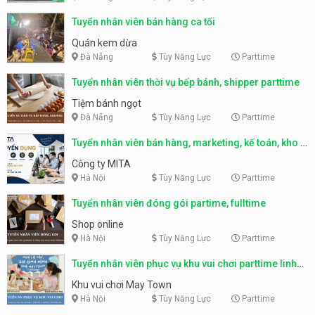
Tuyển nhân viên bán hàng ca tối
Quán kem dừa
Đà Nẵng
Tùy Năng Lực
Parttime
Tuyển nhân viên thời vụ bếp bánh, shipper parttime
Tiệm bánh ngọt
Đà Nẵng
Tùy Năng Lực
Parttime
Tuyển nhân viên bán hàng, marketing, kế toán, kho –
parttime, fulltime
Công ty MITA
Hà Nội
Tùy Năng Lực
Parttime
Tuyển nhân viên đóng gói partime, fulltime
Shop online
Hà Nội
Tùy Năng Lực
Parttime
Tuyển nhân viên phục vụ khu vui chơi parttime linh
động
Khu vui chơi May Town
Hà Nội
Tùy Năng Lực
Parttime