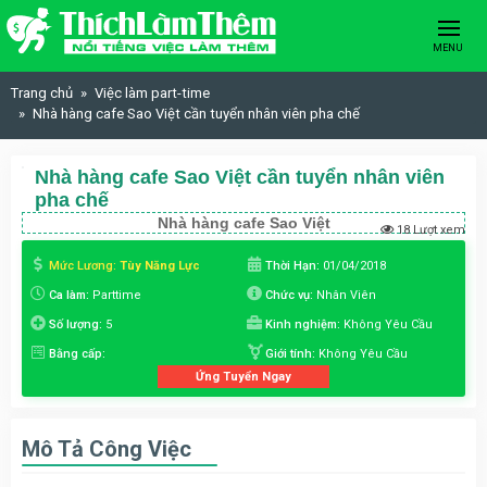
Skip to content
MENU
Trang chủ
Việc làm part-time
Nhà hàng cafe Sao Việt cần tuyển nhân viên pha chế
Nhà hàng cafe Sao Việt cần tuyển nhân viên
pha chế
Nhà hàng cafe Sao Việt
18 Lượt xem
Mức Lương:
Tùy Năng Lực
Thời Hạn:
01/04/2018
Ca làm:
Parttime
Chức vụ:
Nhân Viên
Số lượng:
5
Kinh nghiệm:
Không Yêu Cầu
Bằng cấp:
Giới tính:
Không Yêu Cầu
Ứng Tuyển Ngay
Mô Tả Công Việc