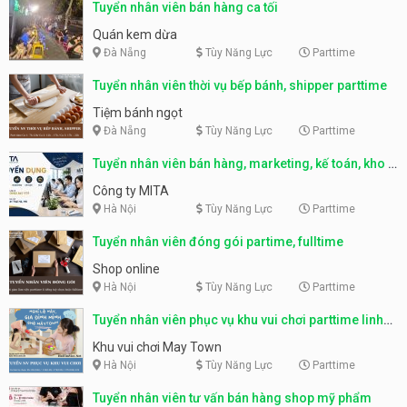
Tuyển nhân viên bán hàng ca tối
Quán kem dừa
Đà Nẵng
Tùy Năng Lực
Parttime
Tuyển nhân viên thời vụ bếp bánh, shipper parttime
Tiệm bánh ngọt
Đà Nẵng
Tùy Năng Lực
Parttime
Tuyển nhân viên bán hàng, marketing, kế toán, kho –
parttime, fulltime
Công ty MITA
Hà Nội
Tùy Năng Lực
Parttime
Tuyển nhân viên đóng gói partime, fulltime
Shop online
Hà Nội
Tùy Năng Lực
Parttime
Tuyển nhân viên phục vụ khu vui chơi parttime linh
động
Khu vui chơi May Town
Hà Nội
Tùy Năng Lực
Parttime
Tuyển nhân viên tư vấn bán hàng shop mỹ phẩm