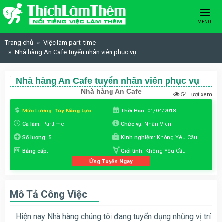
Skip to content
MENU
Trang chủ
Việc làm part-time
Nhà hàng An Cafe tuyển nhân viên phục vụ
Nhà hàng An Cafe tuyển nhân viên phục vụ
Nhà hàng An Cafe
54 Lượt xem
Mức Lương:
Tùy Năng Lực
Thời Hạn:
01/04/2018
Ca làm:
Parttime
Chức vụ:
Nhân Viên
Số lượng:
5
Kinh nghiệm:
Không Yêu Cầu
Bằng cấp:
Giới tính:
Không Yêu Cầu
Ứng Tuyển Ngay
Mô Tả Công Việc
Hiện nay Nhà hàng chúng tôi đang tuyển dụng nhũng vị trí