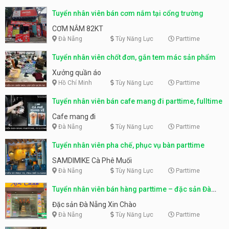
Tuyển nhân viên bán cơm nắm tại cổng trường
CƠM NẮM 82KT
Đà Nẵng
Tùy Năng Lực
Parttime
Tuyển nhân viên chốt đơn, gắn tem mác sản phẩm
Xưởng quần áo
Hồ Chí Minh
Tùy Năng Lực
Parttime
Tuyển nhân viên bán cafe mang đi parttime, fulltime
Cafe mang đi
Đà Nẵng
Tùy Năng Lực
Parttime
Tuyển nhân viên pha chế, phục vụ bàn parttime
SAMDIMIKE Cà Phê Muối
Đà Nẵng
Tùy Năng Lực
Parttime
Tuyển nhân viên bán hàng parttime – đặc sản Đà
Nẵng
Đặc sản Đà Nẵng Xin Chào
Đà Nẵng
Tùy Năng Lực
Parttime