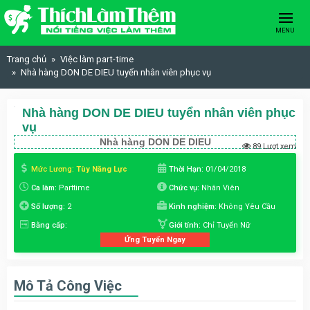
Skip to content
MENU
Trang chủ
Việc làm part-time
Nhà hàng DON DE DIEU tuyển nhân viên phục vụ
Nhà hàng DON DE DIEU tuyển nhân viên phục
vụ
Nhà hàng DON DE DIEU
89 Lượt xem
Mức Lương:
Tùy Năng Lực
Thời Hạn:
01/04/2018
Ca làm:
Parttime
Chức vụ:
Nhân Viên
Số lượng:
2
Kinh nghiệm:
Không Yêu Cầu
Bằng cấp:
Giới tính:
Chỉ Tuyển Nữ
Ứng Tuyển Ngay
Mô Tả Công Việc