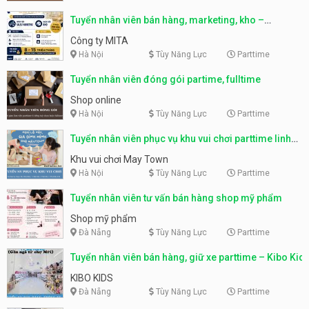
Tuyển nhân viên bán hàng, marketing, kho –
parttime, fulltime
Công ty MITA
Hà Nội
Tùy Năng Lực
Parttime
Tuyển nhân viên đóng gói partime, fulltime
Shop online
Hà Nội
Tùy Năng Lực
Parttime
Tuyển nhân viên phục vụ khu vui chơi parttime linh
động
Khu vui chơi May Town
Hà Nội
Tùy Năng Lực
Parttime
Tuyển nhân viên tư vấn bán hàng shop mỹ phẩm
Shop mỹ phẩm
Đà Nẵng
Tùy Năng Lực
Parttime
Tuyển nhân viên bán hàng, giữ xe parttime – Kibo Kid
KIBO KIDS
Đà Nẵng
Tùy Năng Lực
Parttime