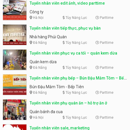
Tuyển nhân viên edit ảnh, video parttime
Công ty
Hà Nội
Tùy Năng Lực
Parttime
Tuyển nhân viên tiếp thực, phục vụ bàn
Nhà hàng Phủi Quán
Đà Nẵng
Tùy Năng Lực
Parttime
Tuyển nhân viên phục vụ ca tối – quán kem dừa
Quán kem dừa
Đà Nẵng
Tùy Năng Lực
Parttime
Tuyển nhân viên phụ bếp – Bún Đậu Mắm Tôm – Bếp
Tiên
Bún Đậu Mắm Tôm - Bếp Tiên
Đà Nẵng
Tùy Năng Lực
Parttime
Tuyển nhân viên phụ quán ăn – hỗ trợ ăn ở
Quán bánh đa cua
Hà Nội
Tùy Năng Lực
Parttime
Tuyển nhân viên sale, marketing