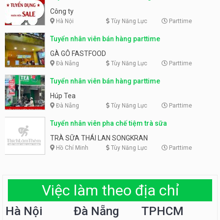
Công ty
Hà Nội
Tùy Năng Lực
Parttime
Tuyển nhân viên bán hàng parttime
GÀ GÔ FASTFOOD
Đà Nẵng
Tùy Năng Lực
Parttime
Tuyển nhân viên bán hàng parttime
Húp Tea
Đà Nẵng
Tùy Năng Lực
Parttime
Tuyển nhân viên pha chế tiệm trà sữa
TRÀ SỮA THÁI LAN SONGKRAN
Hồ Chí Minh
Tùy Năng Lực
Parttime
Việc làm theo địa chỉ
Hà Nội
Đà Nẵng
TPHCM