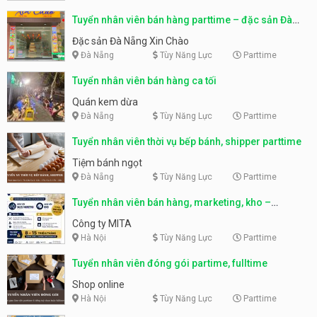
Tuyển nhân viên bán hàng parttime – đặc sản Đà
Nẵng
Đặc sản Đà Nẵng Xin Chào
Đà Nẵng
Tùy Năng Lực
Parttime
Tuyển nhân viên bán hàng ca tối
Quán kem dừa
Đà Nẵng
Tùy Năng Lực
Parttime
Tuyển nhân viên thời vụ bếp bánh, shipper parttime
Tiệm bánh ngọt
Đà Nẵng
Tùy Năng Lực
Parttime
Tuyển nhân viên bán hàng, marketing, kho –
parttime, fulltime
Công ty MITA
Hà Nội
Tùy Năng Lực
Parttime
Tuyển nhân viên đóng gói partime, fulltime
Shop online
Hà Nội
Tùy Năng Lực
Parttime