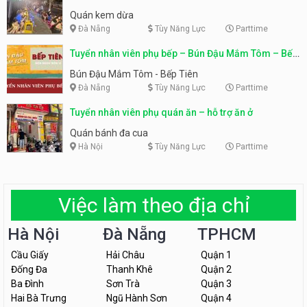
Quán kem dừa
Đà Nẵng
Tùy Năng Lực
Parttime
Tuyển nhân viên phụ bếp – Bún Đậu Mắm Tôm – Bếp
Tiên
Bún Đậu Mắm Tôm - Bếp Tiên
Đà Nẵng
Tùy Năng Lực
Parttime
Tuyển nhân viên phụ quán ăn – hỗ trợ ăn ở
Quán bánh đa cua
Hà Nội
Tùy Năng Lực
Parttime
Việc làm theo địa chỉ
Hà Nội
Đà Nẵng
TPHCM
Cầu Giấy
Hải Châu
Quận 1
Đống Đa
Thanh Khê
Quận 2
Ba Đình
Sơn Trà
Quận 3
Hai Bà Trưng
Ngũ Hành Sơn
Quận 4