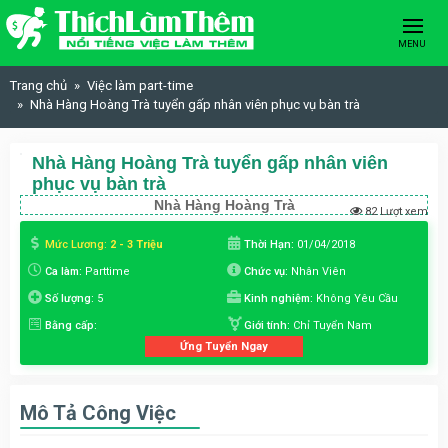
Skip to content
MENU
Trang chủ
Việc làm part-time
Nhà Hàng Hoàng Trà tuyển gấp nhân viên phục vụ bàn trà
Nhà Hàng Hoàng Trà tuyển gấp nhân viên
phục vụ bàn trà
Nhà Hàng Hoàng Trà
82 Lượt xem
Mức Lương:
2 - 3 Triệu
Thời Hạn:
01/04/2018
Ca làm:
Parttime
Chức vụ:
Nhân Viên
Số lượng:
5
Kinh nghiệm:
Không Yêu Cầu
Bằng cấp:
Giới tính:
Chỉ Tuyển Nam
Ứng Tuyển Ngay
Mô Tả Công Việc