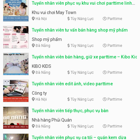
Tuyển nhân viên phục vụ khu vui chơi parttime linh
động
Khu vui chơi May Town
Hà Nội
Tùy Năng Lực
Parttime
Tuyển nhân viên tư vấn bán hàng shop mỹ phẩm
Shop mỹ phẩm
Đà Nẵng
Tùy Năng Lực
Parttime
Tuyển nhân viên bán hàng, giữ xe parttime – Kibo Kid
KIBO KIDS
Đà Nẵng
Tùy Năng Lực
Parttime
Tuyển nhân viên edit ảnh, video parttime
Công ty
Hà Nội
Tùy Năng Lực
Parttime
Tuyển nhân viên tiếp thực, phục vụ bàn
Nhà hàng Phủi Quán
Đà Nẵng
Tùy Năng Lực
Parttime
Tuyển nhân viên phục vụ ca tối – quán kem dừa