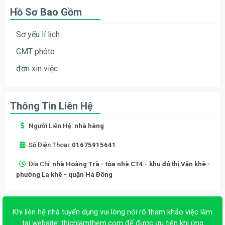
Hồ Sơ Bao Gồm
Sơ yếu lí lịch
CMT phôto
đơn xin việc
Thông Tin Liên Hệ
Người Liên Hệ:
nhà hàng
Số Điện Thoại:
01675915641
Địa Chỉ:
nhà Hoàng Trà - tòa nhà CT4 - khu đô thị Văn khê -
phường La khê - quận Hà Đông
Khi liên hệ nhà tuyển dụng vui lòng nói rõ tham khảo việc làm
tại website:
thichlamthem.com
để được ưu tiên khi ứng