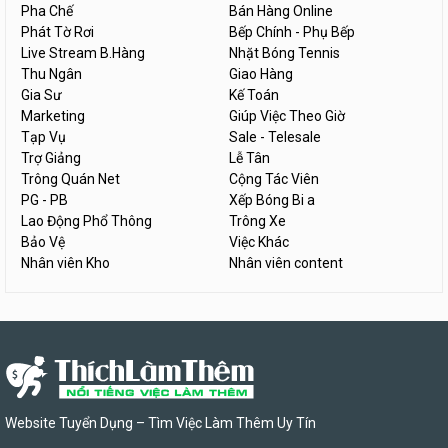
Pha Chế
Bán Hàng Online
Phát Tờ Rơi
Bếp Chính - Phụ Bếp
Live Stream B.Hàng
Nhặt Bóng Tennis
Thu Ngân
Giao Hàng
Gia Sư
Kế Toán
Marketing
Giúp Việc Theo Giờ
Tạp Vụ
Sale - Telesale
Trợ Giảng
Lễ Tân
Trông Quán Net
Cộng Tác Viên
PG - PB
Xếp Bóng Bi a
Lao Động Phổ Thông
Trông Xe
Bảo Vệ
Việc Khác
Nhân viên Kho
Nhân viên content
Website Tuyển Dụng – Tìm Việc Làm Thêm Uy Tín