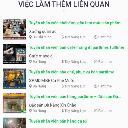
VIỆC LÀM THÊM LIÊN QUAN
Tuyển nhân viên chốt đơn, gắn tem mác sản phẩm
Xưởng quần áo
Hồ Chí Minh
Tùy Năng Lực
Parttime
Tuyển nhân viên bán cafe mang đi parttime, fulltime
Cafe mang đi
Đà Nẵng
Tùy Năng Lực
Parttime
Tuyển nhân viên pha chế, phục vụ bàn parttime
SAMDIMIKE Cà Phê Muối
Đà Nẵng
Tùy Năng Lực
Parttime
Tuyển nhân viên bán hàng parttime – đặc sản Đà
Nẵng
Đặc sản Đà Nẵng Xin Chào
Đà Nẵng
Tùy Năng Lực
Parttime
Tuyển nhân viên bán hàng ca tối