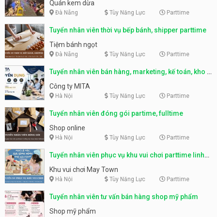
Quán kem dừa
Đà Nẵng
Tùy Năng Lực
Parttime
Tuyển nhân viên thời vụ bếp bánh, shipper parttime
Tiệm bánh ngọt
Đà Nẵng
Tùy Năng Lực
Parttime
Tuyển nhân viên bán hàng, marketing, kế toán, kho –
parttime, fulltime
Công ty MITA
Hà Nội
Tùy Năng Lực
Parttime
Tuyển nhân viên đóng gói partime, fulltime
Shop online
Hà Nội
Tùy Năng Lực
Parttime
Tuyển nhân viên phục vụ khu vui chơi parttime linh
động
Khu vui chơi May Town
Hà Nội
Tùy Năng Lực
Parttime
Tuyển nhân viên tư vấn bán hàng shop mỹ phẩm
Shop mỹ phẩm