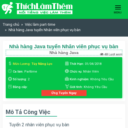
Skip to content
MENU
Trang chủ
Việc làm part-time
Nhà hàng Java tuyển Nhân viên phục vụ bàn
Nhà hàng Java tuyển Nhân viên phục vụ bàn
Nhà hàng Java
48 Lượt xem
Mức Lương:
Tùy Năng Lực
Thời Hạn:
01/04/2018
Ca làm:
Parttime
Chức vụ:
Nhân Viên
Số lượng:
2
Kinh nghiệm:
Không Yêu Cầu
Bằng cấp:
Giới tính:
Không Yêu Cầu
Ứng Tuyển Ngay
Mô Tả Công Việc
Tuyển 2 nhân viên phục vụ bàn