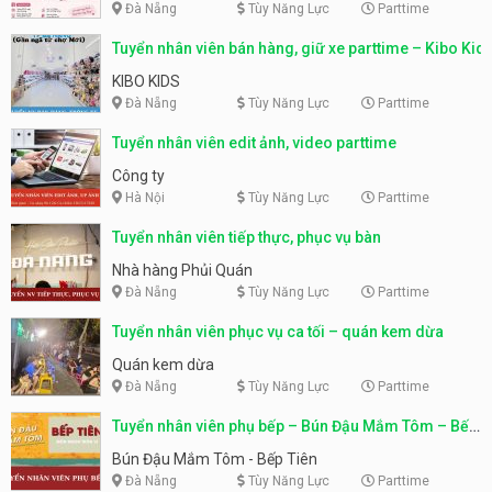
Đà Nẵng
Tùy Năng Lực
Parttime
Tuyển nhân viên bán hàng, giữ xe parttime – Kibo Kid
KIBO KIDS
Đà Nẵng
Tùy Năng Lực
Parttime
Tuyển nhân viên edit ảnh, video parttime
Công ty
Hà Nội
Tùy Năng Lực
Parttime
Tuyển nhân viên tiếp thực, phục vụ bàn
Nhà hàng Phủi Quán
Đà Nẵng
Tùy Năng Lực
Parttime
Tuyển nhân viên phục vụ ca tối – quán kem dừa
Quán kem dừa
Đà Nẵng
Tùy Năng Lực
Parttime
Tuyển nhân viên phụ bếp – Bún Đậu Mắm Tôm – Bếp
Tiên
Bún Đậu Mắm Tôm - Bếp Tiên
Đà Nẵng
Tùy Năng Lực
Parttime