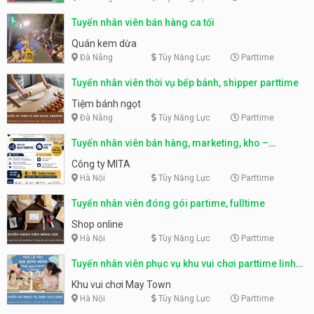
Tuyển nhân viên bán hàng ca tối
Quán kem dừa
Đà Nẵng
Tùy Năng Lực
Parttime
Tuyển nhân viên thời vụ bếp bánh, shipper parttime
Tiệm bánh ngọt
Đà Nẵng
Tùy Năng Lực
Parttime
Tuyển nhân viên bán hàng, marketing, kho –
parttime, fulltime
Công ty MITA
Hà Nội
Tùy Năng Lực
Parttime
Tuyển nhân viên đóng gói partime, fulltime
Shop online
Hà Nội
Tùy Năng Lực
Parttime
Tuyển nhân viên phục vụ khu vui chơi parttime linh
động
Khu vui chơi May Town
Hà Nội
Tùy Năng Lực
Parttime