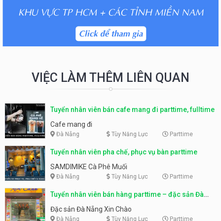
VIỆC LÀM THÊM LIÊN QUAN
Tuyển nhân viên bán cafe mang đi parttime, fulltime
Cafe mang đi
Đà Nẵng
Tùy Năng Lực
Parttime
Tuyển nhân viên pha chế, phục vụ bàn parttime
SAMDIMIKE Cà Phê Muối
Đà Nẵng
Tùy Năng Lực
Parttime
Tuyển nhân viên bán hàng parttime – đặc sản Đà
Nẵng
Đặc sản Đà Nẵng Xin Chào
Đà Nẵng
Tùy Năng Lực
Parttime