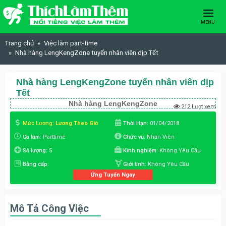
Skip to content
MENU
Trang chủ
Việc làm part-time
Nhà hàng LengKengZone tuyển nhân viên dịp Tết
Nhà hàng LengKengZone tuyển nhân viên dịp
Tết
Nhà hàng LengKengZone
212 Lượt xem
Mức Lương:
Lương Theo Giờ
Thời Hạn:
01/04/2018
Ca làm:
Parttime
Chức vụ:
Nhân Viên
Số lượng:
5
Kinh nghiệm:
Không Yêu Cầu
Bằng cấp:
Giới tính:
Không Yêu Cầu
Ứng Tuyển Ngay
Mô Tả Công Việc