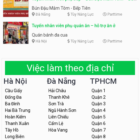
Tiên
Bún Đậu Mắm Tôm - Bếp Tiên
Đà Nẵng
Tùy Năng Lực
Parttime
Tuyển nhân viên phụ quán ăn – hỗ trợ ăn ở
Quán bánh đa cua
Hà Nội
Tùy Năng Lực
Parttime
Việc làm theo địa chỉ
Hà Nội
Đà Nẵng
TPHCM
Cầu Giấy
Hải Châu
Quận 1
Đống Đa
Thanh Khê
Quận 2
Ba Đình
Sơn Trà
Quận 3
Hai Bà Trưng
Ngũ Hành Sơn
Quận 4
Hoàn Kiếm
Liên Chiểu
Quận 5
Thanh Xuân
Cẩm Lệ
Quận 6
Tây Hồ
Hòa Vang
Quận 7
Long Biên
Quận 8