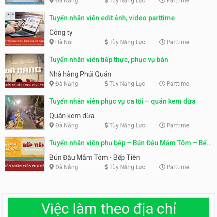
Đà Nẵng
Tùy Năng Lực
Parttime
Tuyển nhân viên edit ảnh, video parttime
Công ty
Hà Nội
Tùy Năng Lực
Parttime
Tuyển nhân viên tiếp thực, phục vụ bàn
Nhà hàng Phủi Quán
Đà Nẵng
Tùy Năng Lực
Parttime
Tuyển nhân viên phục vụ ca tối – quán kem dừa
Quán kem dừa
Đà Nẵng
Tùy Năng Lực
Parttime
Tuyển nhân viên phụ bếp – Bún Đậu Mắm Tôm – Bếp
Tiên
Bún Đậu Mắm Tôm - Bếp Tiên
Đà Nẵng
Tùy Năng Lực
Parttime
Việc làm theo địa chỉ