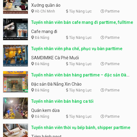
Xưởng quần áo
Hồ Chí Minh
Tùy Năng Lực
Parttime
Tuyển nhân viên bán cafe mang đi parttime, fulltime
Cafe mang đi
Đà Nẵng
Tùy Năng Lực
Parttime
Tuyển nhân viên pha chế, phục vụ bàn parttime
SAMDIMIKE Cà Phê Muối
Đà Nẵng
Tùy Năng Lực
Parttime
Tuyển nhân viên bán hàng parttime – đặc sản Đà
Nẵng
Đặc sản Đà Nẵng Xin Chào
Đà Nẵng
Tùy Năng Lực
Parttime
Tuyển nhân viên bán hàng ca tối
Quán kem dừa
Đà Nẵng
Tùy Năng Lực
Parttime
Tuyển nhân viên thời vụ bếp bánh, shipper parttime
Tiệm bánh ngọt