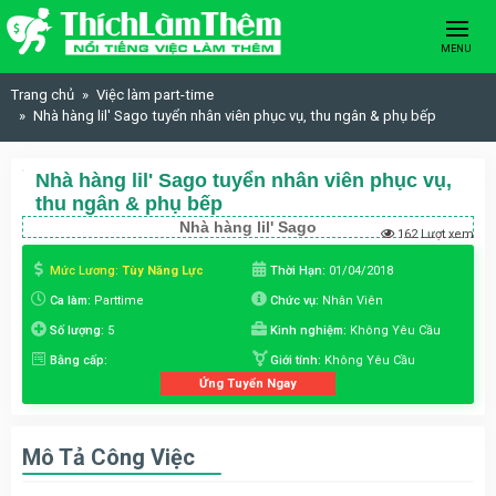
Skip to content
MENU
Trang chủ
Việc làm part-time
Nhà hàng lil' Sago tuyển nhân viên phục vụ, thu ngân & phụ bếp
Nhà hàng lil' Sago tuyển nhân viên phục vụ,
thu ngân & phụ bếp
Nhà hàng lil' Sago
162 Lượt xem
Mức Lương:
Tùy Năng Lực
Thời Hạn:
01/04/2018
Ca làm:
Parttime
Chức vụ:
Nhân Viên
Số lượng:
5
Kinh nghiệm:
Không Yêu Cầu
Bằng cấp:
Giới tính:
Không Yêu Cầu
Ứng Tuyển Ngay
Mô Tả Công Việc