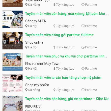
Đà Nẵng
Tùy Năng Lực
Parttime
Tuyển nhân viên bán hàng, marketing, kế toán, kho –
parttime, fulltime
Công ty MITA
Hà Nội
Tùy Năng Lực
Parttime
Tuyển nhân viên đóng gói partime, fulltime
Shop online
Hà Nội
Tùy Năng Lực
Parttime
Tuyển nhân viên phục vụ khu vui chơi parttime linh
động
Khu vui chơi May Town
Hà Nội
Tùy Năng Lực
Parttime
Tuyển nhân viên tư vấn bán hàng shop mỹ phẩm
Shop mỹ phẩm
Đà Nẵng
Tùy Năng Lực
Parttime
Tuyển nhân viên bán hàng, giữ xe parttime – Kibo Kid
KIBO KIDS