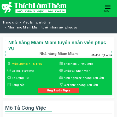
Skip to content
MENU
Trang chủ
Việc làm part-time
Nhà hàng Miam Miam tuyển nhân viên phục vụ
Nhà hàng Miam Miam tuyển nhân viên phục
vụ
Nhà hàng Miam Miam
45 Lượt xem
Mức Lương:
4 - 5 Triệu
Thời Hạn:
01/04/2018
Ca làm:
Parttime
Chức vụ:
Nhân Viên
Số lượng:
10
Kinh nghiệm:
Không Yêu Cầu
Bằng cấp:
Giới tính:
Không Yêu Cầu
Ứng Tuyển Ngay
Mô Tả Công Việc