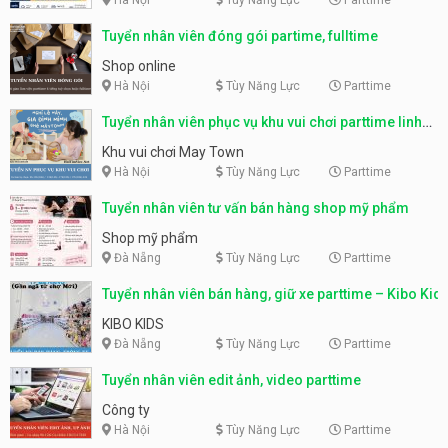
Tuyển nhân viên đóng gói partime, fulltime
Shop online
Hà Nội
Tùy Năng Lực
Parttime
Tuyển nhân viên phục vụ khu vui chơi parttime linh
động
Khu vui chơi May Town
Hà Nội
Tùy Năng Lực
Parttime
Tuyển nhân viên tư vấn bán hàng shop mỹ phẩm
Shop mỹ phẩm
Đà Nẵng
Tùy Năng Lực
Parttime
Tuyển nhân viên bán hàng, giữ xe parttime – Kibo Kid
KIBO KIDS
Đà Nẵng
Tùy Năng Lực
Parttime
Tuyển nhân viên edit ảnh, video parttime
Công ty
Hà Nội
Tùy Năng Lực
Parttime