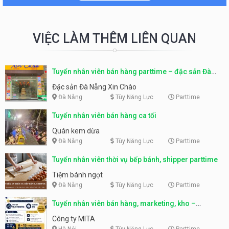
VIỆC LÀM THÊM LIÊN QUAN
Tuyển nhân viên bán hàng parttime – đặc sản Đà
Nẵng
Đặc sản Đà Nẵng Xin Chào
Đà Nẵng
Tùy Năng Lực
Parttime
Tuyển nhân viên bán hàng ca tối
Quán kem dừa
Đà Nẵng
Tùy Năng Lực
Parttime
Tuyển nhân viên thời vụ bếp bánh, shipper parttime
Tiệm bánh ngọt
Đà Nẵng
Tùy Năng Lực
Parttime
Tuyển nhân viên bán hàng, marketing, kho –
parttime, fulltime
Công ty MITA
Hà Nội
Tùy Năng Lực
Parttime