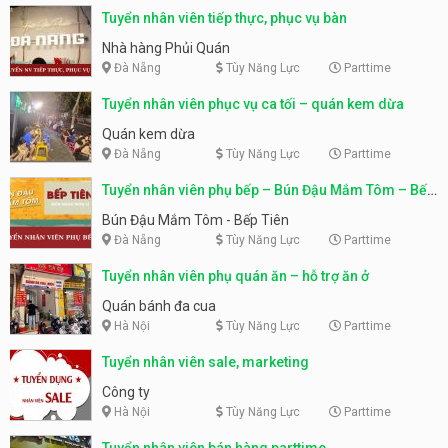
Tuyển nhân viên tiếp thực, phục vụ bàn
Nhà hàng Phủi Quán
Đà Nẵng
Tùy Năng Lực
Parttime
Tuyển nhân viên phục vụ ca tối – quán kem dừa
Quán kem dừa
Đà Nẵng
Tùy Năng Lực
Parttime
Tuyển nhân viên phụ bếp – Bún Đậu Mắm Tôm – Bếp
Tiên
Bún Đậu Mắm Tôm - Bếp Tiên
Đà Nẵng
Tùy Năng Lực
Parttime
Tuyển nhân viên phụ quán ăn – hỗ trợ ăn ở
Quán bánh đa cua
Hà Nội
Tùy Năng Lực
Parttime
Tuyển nhân viên sale, marketing
Công ty
Hà Nội
Tùy Năng Lực
Parttime
Tuyển nhân viên bán hàng parttime