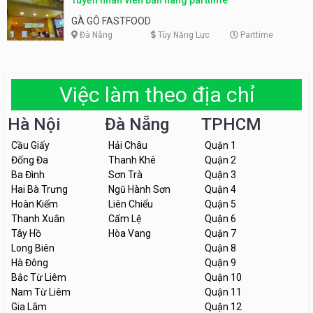
GÀ GÔ FASTFOOD
Đà Nẵng
Tùy Năng Lực
Parttime
Việc làm theo địa chỉ
Hà Nội
Đà Nẵng
TPHCM
Cầu Giấy
Hải Châu
Quận 1
Đống Đa
Thanh Khê
Quận 2
Ba Đình
Sơn Trà
Quận 3
Hai Bà Trưng
Ngũ Hành Sơn
Quận 4
Hoàn Kiếm
Liên Chiểu
Quận 5
Thanh Xuân
Cẩm Lệ
Quận 6
Tây Hồ
Hòa Vang
Quận 7
Long Biên
Quận 8
Hà Đông
Quận 9
Bắc Từ Liêm
Quận 10
Nam Từ Liêm
Quận 11
Gia Lâm
Quận 12