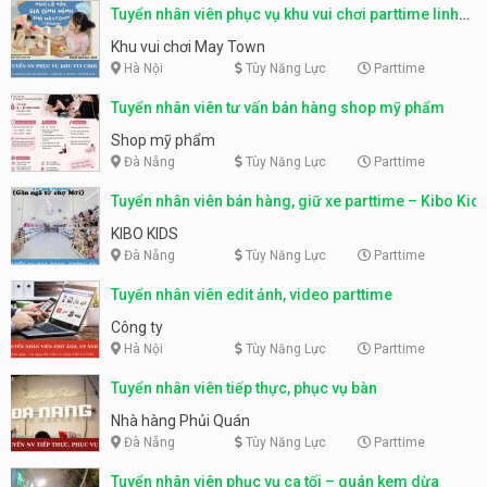
Tuyển nhân viên phục vụ khu vui chơi parttime linh
động
Khu vui chơi May Town
Hà Nội
Tùy Năng Lực
Parttime
Tuyển nhân viên tư vấn bán hàng shop mỹ phẩm
Shop mỹ phẩm
Đà Nẵng
Tùy Năng Lực
Parttime
Tuyển nhân viên bán hàng, giữ xe parttime – Kibo Kid
KIBO KIDS
Đà Nẵng
Tùy Năng Lực
Parttime
Tuyển nhân viên edit ảnh, video parttime
Công ty
Hà Nội
Tùy Năng Lực
Parttime
Tuyển nhân viên tiếp thực, phục vụ bàn
Nhà hàng Phủi Quán
Đà Nẵng
Tùy Năng Lực
Parttime
Tuyển nhân viên phục vụ ca tối – quán kem dừa