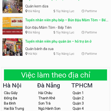
Quán kem dừa
Đà Nẵng
Tùy Năng Lực
Parttime
Tuyển nhân viên phụ bếp – Bún Đậu Mắm Tôm – Bếp
Tiên
Bún Đậu Mắm Tôm - Bếp Tiên
Đà Nẵng
Tùy Năng Lực
Parttime
Tuyển nhân viên phụ quán ăn – hỗ trợ ăn ở
Quán bánh đa cua
Hà Nội
Tùy Năng Lực
Parttime
Việc làm theo địa chỉ
Hà Nội
Đà Nẵng
TPHCM
Cầu Giấy
Hải Châu
Quận 1
Đống Đa
Thanh Khê
Quận 2
Ba Đình
Sơn Trà
Quận 3
Hai Bà Trưng
Ngũ Hành Sơn
Quận 4