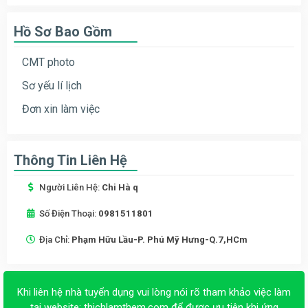
Hồ Sơ Bao Gồm
CMT photo
Sơ yếu lí lịch
Đơn xin làm việc
Thông Tin Liên Hệ
Người Liên Hệ:
Chi Hà q
Số Điện Thoại:
0981511801
Địa Chỉ:
Phạm Hữu Lầu-P. Phú Mỹ Hưng-Q.7,HCm
Khi liên hệ nhà tuyển dụng vui lòng nói rõ tham khảo việc làm
tại website:
thichlamthem.com
để được ưu tiên khi ứng