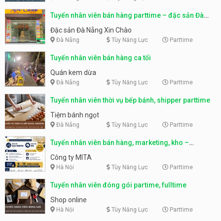
Tuyển nhân viên bán hàng parttime – đặc sản Đà
Nẵng
Đặc sản Đà Nẵng Xin Chào
Đà Nẵng
Tùy Năng Lực
Parttime
Tuyển nhân viên bán hàng ca tối
Quán kem dừa
Đà Nẵng
Tùy Năng Lực
Parttime
Tuyển nhân viên thời vụ bếp bánh, shipper parttime
Tiệm bánh ngọt
Đà Nẵng
Tùy Năng Lực
Parttime
Tuyển nhân viên bán hàng, marketing, kho –
parttime, fulltime
Công ty MITA
Hà Nội
Tùy Năng Lực
Parttime
Tuyển nhân viên đóng gói partime, fulltime
Shop online
Hà Nội
Tùy Năng Lực
Parttime