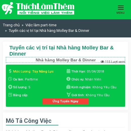
Skip to content
MENU
Trang chủ
Việc làm part-time
Tuyển các vị trí tại Nhà hàng Molley Bar & Dinner
Tuyển các vị trí tại Nhà hàng Molley Bar &
Dinner
Nhà hàng Molley Bar & Dinner
115 Lượt xem
Mức Lương:
Tùy Năng Lực
Thời Hạn:
01/04/2018
Ca làm:
Parttime
Chức vụ:
Nhân Viên
Số lượng:
5
Kinh nghiệm:
Không Yêu Cầu
Bằng cấp:
Giới tính:
Không Yêu Cầu
Ứng Tuyển Ngay
Mô Tả Công Việc