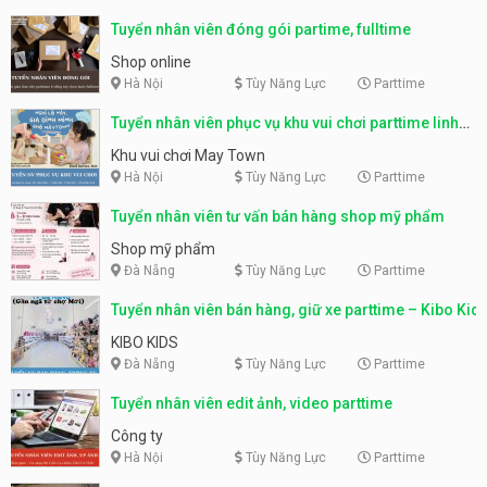
Tuyển nhân viên đóng gói partime, fulltime
Shop online
Hà Nội
Tùy Năng Lực
Parttime
Tuyển nhân viên phục vụ khu vui chơi parttime linh
động
Khu vui chơi May Town
Hà Nội
Tùy Năng Lực
Parttime
Tuyển nhân viên tư vấn bán hàng shop mỹ phẩm
Shop mỹ phẩm
Đà Nẵng
Tùy Năng Lực
Parttime
Tuyển nhân viên bán hàng, giữ xe parttime – Kibo Kid
KIBO KIDS
Đà Nẵng
Tùy Năng Lực
Parttime
Tuyển nhân viên edit ảnh, video parttime
Công ty
Hà Nội
Tùy Năng Lực
Parttime