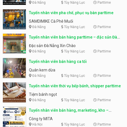
Đà Nẵng
Tùy Năng Lực
Parttime
Tuyển nhân viên pha chế, phục vụ bàn parttime
SAMDIMIKE Cà Phê Muối
Đà Nẵng
Tùy Năng Lực
Parttime
Tuyển nhân viên bán hàng parttime – đặc sản Đà
Nẵng
Đặc sản Đà Nẵng Xin Chào
Đà Nẵng
Tùy Năng Lực
Parttime
Tuyển nhân viên bán hàng ca tối
Quán kem dừa
Đà Nẵng
Tùy Năng Lực
Parttime
Tuyển nhân viên thời vụ bếp bánh, shipper parttime
Tiệm bánh ngọt
Đà Nẵng
Tùy Năng Lực
Parttime
Tuyển nhân viên bán hàng, marketing, kho –
parttime, fulltime
Công ty MITA
Hà Nội
Tùy Năng Lực
Parttime