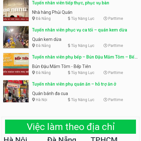
Tuyển nhân viên tiếp thực, phục vụ bàn
Nhà hàng Phủi Quán
Đà Nẵng
Tùy Năng Lực
Parttime
Tuyển nhân viên phục vụ ca tối – quán kem dừa
Quán kem dừa
Đà Nẵng
Tùy Năng Lực
Parttime
Tuyển nhân viên phụ bếp – Bún Đậu Mắm Tôm – Bếp
Tiên
Bún Đậu Mắm Tôm - Bếp Tiên
Đà Nẵng
Tùy Năng Lực
Parttime
Tuyển nhân viên phụ quán ăn – hỗ trợ ăn ở
Quán bánh đa cua
Hà Nội
Tùy Năng Lực
Parttime
Việc làm theo địa chỉ
Hà Nội
Đà Nẵng
TPHCM