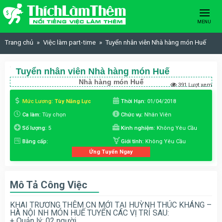
Skip to content
MENU
Trang chủ
Việc làm part-time
Tuyển nhân viên Nhà hàng món Huế
Tuyển nhân viên Nhà hàng món Huế
Nhà hàng món Huế
391 Lượt xem
Mức Lương:
Tùy Năng Lực
Thời Hạn:
01/04/2018
Ca làm:
Tùy chọn
Chức vụ:
Nhân Viên
Số lượng:
5
Kinh nghiệm:
Không Yêu Cầu
Bằng cấp:
Giới tính:
Không Yêu Cầu
Ứng Tuyển Ngay
Mô Tả Công Việc
KHAI TRƯƠNG THÊM CN MỚI TẠI HUỲNH THÚC KHÁNG –
HÀ NỘI NH MÓN HUẾ TUYỂN CÁC VỊ TRÍ SAU:
+ Quản lý: 02 người