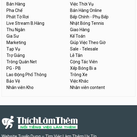
Bán Hàng
Việc Thời Vụ
Pha Chế
Bán Hàng Online
Phát Tờ Rơi
Bếp Chính - Phụ Bếp
Live Stream B.Hàng
Nhặt Bóng Tennis
Thu Ngân
Giao Hàng
Gia Sư
Kế Toán
Marketing
Giúp Việc Theo Giờ
Tạp Vụ
Sale - Telesale
Trợ Giảng
Lễ Tân
Trông Quán Net
Cộng Tác Viên
PG - PB
Xếp Bóng Bi a
Lao Động Phổ Thông
Trông Xe
Bảo Vệ
Việc Khác
Nhân viên Kho
Nhân viên content
Website Tuyển Dụng – Tìm Việc Làm Thêm Uy Tín