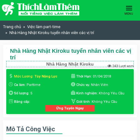
Skip to content
MENU
Trang chủ
Việc làm part-time
Nhà Hàng Nhật Kiroku tuyển nhân viên các vị trí
Nhà Hàng Nhật Kiroku tuyển nhân viên các vị
trí
Nhà Hàng Nhật Kiroku
243 Lượt xem
Mức Lương:
Tùy Năng Lực
Thời Hạn:
01/04/2018
Ca làm:
Parttime
Chức vụ:
Nhân Viên
Số lượng:
5
Kinh nghiệm:
Không Yêu Cầu
Bằng cấp:
Giới tính:
Không Yêu Cầu
Ứng Tuyển Ngay
Mô Tả Công Việc