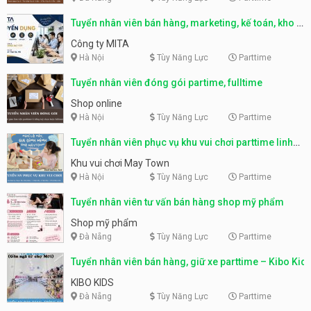
Tuyển nhân viên bán hàng, marketing, kế toán, kho –
parttime, fulltime
Công ty MITA
Hà Nội
Tùy Năng Lực
Parttime
Tuyển nhân viên đóng gói partime, fulltime
Shop online
Hà Nội
Tùy Năng Lực
Parttime
Tuyển nhân viên phục vụ khu vui chơi parttime linh
động
Khu vui chơi May Town
Hà Nội
Tùy Năng Lực
Parttime
Tuyển nhân viên tư vấn bán hàng shop mỹ phẩm
Shop mỹ phẩm
Đà Nẵng
Tùy Năng Lực
Parttime
Tuyển nhân viên bán hàng, giữ xe parttime – Kibo Kid
KIBO KIDS
Đà Nẵng
Tùy Năng Lực
Parttime