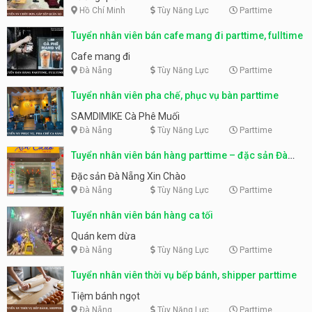
Hồ Chí Minh
Tùy Năng Lực
Parttime
Tuyển nhân viên bán cafe mang đi parttime, fulltime
Cafe mang đi
Đà Nẵng
Tùy Năng Lực
Parttime
Tuyển nhân viên pha chế, phục vụ bàn parttime
SAMDIMIKE Cà Phê Muối
Đà Nẵng
Tùy Năng Lực
Parttime
Tuyển nhân viên bán hàng parttime – đặc sản Đà
Nẵng
Đặc sản Đà Nẵng Xin Chào
Đà Nẵng
Tùy Năng Lực
Parttime
Tuyển nhân viên bán hàng ca tối
Quán kem dừa
Đà Nẵng
Tùy Năng Lực
Parttime
Tuyển nhân viên thời vụ bếp bánh, shipper parttime
Tiệm bánh ngọt
Đà Nẵng
Tùy Năng Lực
Parttime