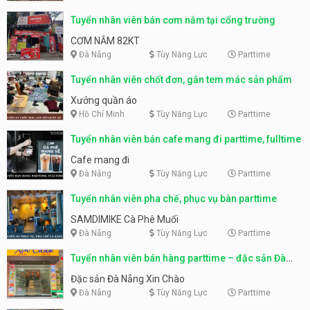
Tuyển nhân viên bán cơm nắm tại cổng trường
CƠM NẮM 82KT
Đà Nẵng
Tùy Năng Lực
Parttime
Tuyển nhân viên chốt đơn, gắn tem mác sản phẩm
Xưởng quần áo
Hồ Chí Minh
Tùy Năng Lực
Parttime
Tuyển nhân viên bán cafe mang đi parttime, fulltime
Cafe mang đi
Đà Nẵng
Tùy Năng Lực
Parttime
Tuyển nhân viên pha chế, phục vụ bàn parttime
SAMDIMIKE Cà Phê Muối
Đà Nẵng
Tùy Năng Lực
Parttime
Tuyển nhân viên bán hàng parttime – đặc sản Đà
Nẵng
Đặc sản Đà Nẵng Xin Chào
Đà Nẵng
Tùy Năng Lực
Parttime