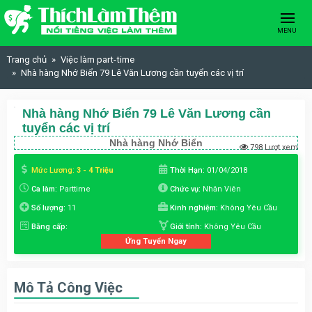
Skip to content
MENU
Trang chủ
Việc làm part-time
Nhà hàng Nhớ Biển 79 Lê Văn Lương cần tuyển các vị trí
Nhà hàng Nhớ Biển 79 Lê Văn Lương cần
tuyển các vị trí
Nhà hàng Nhớ Biển
798 Lượt xem
Mức Lương:
3 - 4 Triệu
Thời Hạn:
01/04/2018
Ca làm:
Parttime
Chức vụ:
Nhân Viên
Số lượng:
11
Kinh nghiệm:
Không Yêu Cầu
Bằng cấp:
Giới tính:
Không Yêu Cầu
Ứng Tuyển Ngay
Mô Tả Công Việc