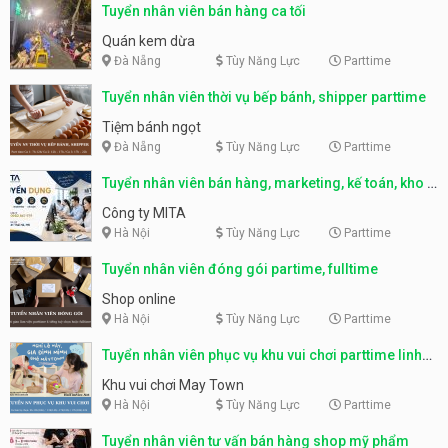
Tuyển nhân viên bán hàng ca tối
Quán kem dừa
Đà Nẵng
Tùy Năng Lực
Parttime
Tuyển nhân viên thời vụ bếp bánh, shipper parttime
Tiệm bánh ngọt
Đà Nẵng
Tùy Năng Lực
Parttime
Tuyển nhân viên bán hàng, marketing, kế toán, kho –
parttime, fulltime
Công ty MITA
Hà Nội
Tùy Năng Lực
Parttime
Tuyển nhân viên đóng gói partime, fulltime
Shop online
Hà Nội
Tùy Năng Lực
Parttime
Tuyển nhân viên phục vụ khu vui chơi parttime linh
động
Khu vui chơi May Town
Hà Nội
Tùy Năng Lực
Parttime
Tuyển nhân viên tư vấn bán hàng shop mỹ phẩm