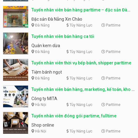
Tuyển nhân viên bán hàng parttime – đặc sản Đà
Nẵng
Đặc sản Đà Nẵng Xin Chào
Đà Nẵng
Tùy Năng Lực
Parttime
Tuyển nhân viên bán hàng ca tối
Quán kem dừa
Đà Nẵng
Tùy Năng Lực
Parttime
Tuyển nhân viên thời vụ bếp bánh, shipper parttime
Tiệm bánh ngọt
Đà Nẵng
Tùy Năng Lực
Parttime
Tuyển nhân viên bán hàng, marketing, kế toán, kho –
parttime, fulltime
Công ty MITA
Hà Nội
Tùy Năng Lực
Parttime
Tuyển nhân viên đóng gói partime, fulltime
Shop online
Hà Nội
Tùy Năng Lực
Parttime