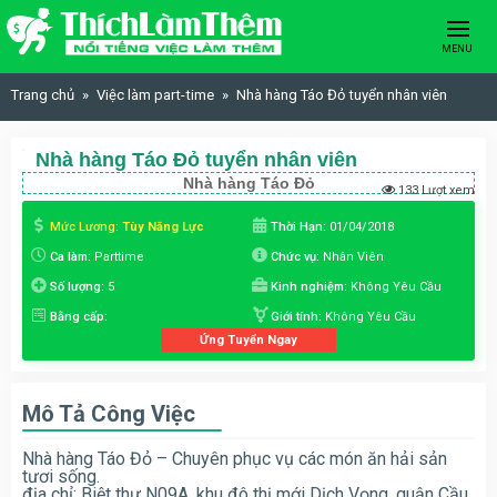
Skip to content
MENU
Trang chủ
Việc làm part-time
Nhà hàng Táo Đỏ tuyển nhân viên
Nhà hàng Táo Đỏ tuyển nhân viên
Nhà hàng Táo Đỏ
133 Lượt xem
Mức Lương:
Tùy Năng Lực
Thời Hạn:
01/04/2018
Ca làm:
Parttime
Chức vụ:
Nhân Viên
Số lượng:
5
Kinh nghiệm:
Không Yêu Cầu
Bằng cấp:
Giới tính:
Không Yêu Cầu
Ứng Tuyển Ngay
Mô Tả Công Việc
Nhà hàng Táo Đỏ – Chuyên phục vụ các món ăn hải sản
tươi sống.
địa chỉ: Biệt thự N09A, khu đô thị mới Dịch Vọng, quận Cầu