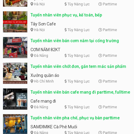
Hà Nội
Tùy Năng Lực
Parttime
Tuyển nhân viên phục vụ, kế toán, bếp
Tây Sơn Cafe
Hà Nội
Tùy Năng Lực
Parttime
Tuyển nhân viên bán cơm nắm tại cổng trường
CƠM NẮM 82KT
Đà Nẵng
Tùy Năng Lực
Parttime
Tuyển nhân viên chốt đơn, gắn tem mác sản phẩm
Xưởng quần áo
Hồ Chí Minh
Tùy Năng Lực
Parttime
Tuyển nhân viên bán cafe mang đi parttime, fulltime
Cafe mang đi
Đà Nẵng
Tùy Năng Lực
Parttime
Tuyển nhân viên pha chế, phục vụ bàn parttime
SAMDIMIKE Cà Phê Muối
Đà Nẵng
Tùy Năng Lực
Parttime