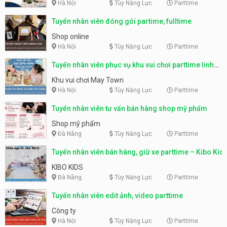
Hà Nội
Tùy Năng Lực
Parttime
Tuyển nhân viên đóng gói partime, fulltime
Shop online
Hà Nội
Tùy Năng Lực
Parttime
Tuyển nhân viên phục vụ khu vui chơi parttime linh
động
Khu vui chơi May Town
Hà Nội
Tùy Năng Lực
Parttime
Tuyển nhân viên tư vấn bán hàng shop mỹ phẩm
Shop mỹ phẩm
Đà Nẵng
Tùy Năng Lực
Parttime
Tuyển nhân viên bán hàng, giữ xe parttime – Kibo Kid
KIBO KIDS
Đà Nẵng
Tùy Năng Lực
Parttime
Tuyển nhân viên edit ảnh, video parttime
Công ty
Hà Nội
Tùy Năng Lực
Parttime