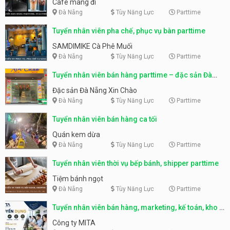
Cafe mang đi
Đà Nẵng
Tùy Năng Lực
Parttime
Tuyển nhân viên pha chế, phục vụ bàn parttime
SAMDIMIKE Cà Phê Muối
Đà Nẵng
Tùy Năng Lực
Parttime
Tuyển nhân viên bán hàng parttime – đặc sản Đà
Nẵng
Đặc sản Đà Nẵng Xin Chào
Đà Nẵng
Tùy Năng Lực
Parttime
Tuyển nhân viên bán hàng ca tối
Quán kem dừa
Đà Nẵng
Tùy Năng Lực
Parttime
Tuyển nhân viên thời vụ bếp bánh, shipper parttime
Tiệm bánh ngọt
Đà Nẵng
Tùy Năng Lực
Parttime
Tuyển nhân viên bán hàng, marketing, kế toán, kho –
parttime, fulltime
Công ty MITA