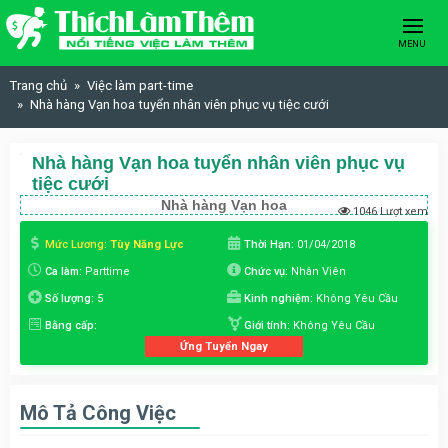
Skip to content
MENU
Trang chủ
Việc làm part-time
Nhà hàng Vạn hoa tuyển nhân viên phục vụ tiệc cưới
Nhà hàng Vạn hoa tuyển nhân viên phục vụ
tiệc cưới
Nhà hàng Vạn hoa
1046 Lượt xem
Mức Lương:
Tùy Năng Lực
Thời Hạn:
01/04/2018
Ca làm:
Parttime
Chức vụ:
Nhân Viên
Số lượng:
5
Kinh nghiệm:
Không Yêu Cầu
Bằng cấp:
Giới tính:
Không Yêu Cầu
Ứng Tuyển Ngay
Mô Tả Công Việc