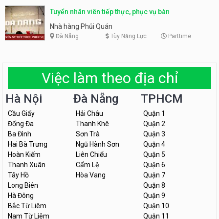
Tuyển nhân viên tiếp thực, phục vụ bàn
Nhà hàng Phủi Quán
Đà Nẵng
Tùy Năng Lực
Parttime
Việc làm theo địa chỉ
Hà Nội
Đà Nẵng
TPHCM
Cầu Giấy
Hải Châu
Quận 1
Đống Đa
Thanh Khê
Quận 2
Ba Đình
Sơn Trà
Quận 3
Hai Bà Trưng
Ngũ Hành Sơn
Quận 4
Hoàn Kiếm
Liên Chiểu
Quận 5
Thanh Xuân
Cẩm Lệ
Quận 6
Tây Hồ
Hòa Vang
Quận 7
Long Biên
Quận 8
Hà Đông
Quận 9
Bắc Từ Liêm
Quận 10
Nam Từ Liêm
Quận 11