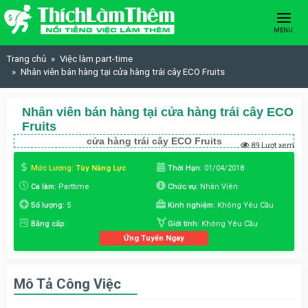
Skip to content
MENU
Trang chủ
Việc làm part-time
Nhân viên bán hàng tại cửa hàng trái cây ECO Fruits
Nhân viên bán hàng tại cửa hàng trái cây ECO
Fruits
cửa hàng trái cây ECO Fruits
89 Lượt xem
Mức Lương:
Tùy Năng Lực
Thời Hạn:
01/04/2018
Ca làm:
Parttime
Chức vụ:
Nhân Viên
Số lượng:
5
Kinh nghiệm:
Không Yêu Cầu
Bằng cấp:
Giới tính:
Không Yêu Cầu
Ứng Tuyển Ngay
Mô Tả Công Việc