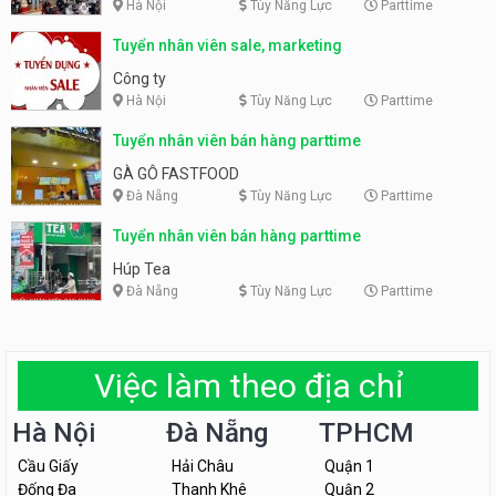
Hà Nội
Tùy Năng Lực
Parttime
Tuyển nhân viên sale, marketing
Công ty
Hà Nội
Tùy Năng Lực
Parttime
Tuyển nhân viên bán hàng parttime
GÀ GÔ FASTFOOD
Đà Nẵng
Tùy Năng Lực
Parttime
Tuyển nhân viên bán hàng parttime
Húp Tea
Đà Nẵng
Tùy Năng Lực
Parttime
Việc làm theo địa chỉ
Hà Nội
Đà Nẵng
TPHCM
Cầu Giấy
Hải Châu
Quận 1
Đống Đa
Thanh Khê
Quận 2