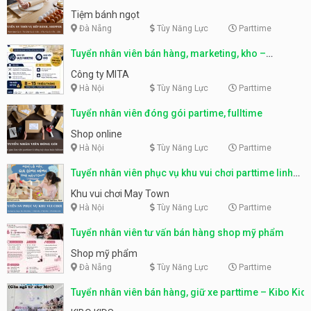
Tiệm bánh ngọt
Đà Nẵng
Tùy Năng Lực
Parttime
Tuyển nhân viên bán hàng, marketing, kho –
parttime, fulltime
Công ty MITA
Hà Nội
Tùy Năng Lực
Parttime
Tuyển nhân viên đóng gói partime, fulltime
Shop online
Hà Nội
Tùy Năng Lực
Parttime
Tuyển nhân viên phục vụ khu vui chơi parttime linh
động
Khu vui chơi May Town
Hà Nội
Tùy Năng Lực
Parttime
Tuyển nhân viên tư vấn bán hàng shop mỹ phẩm
Shop mỹ phẩm
Đà Nẵng
Tùy Năng Lực
Parttime
Tuyển nhân viên bán hàng, giữ xe parttime – Kibo Kid