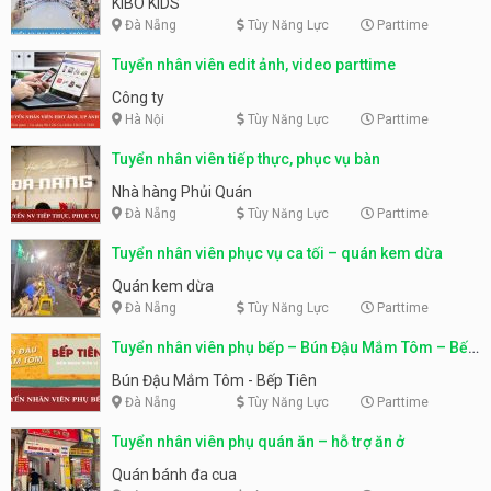
KIBO KIDS
Đà Nẵng
Tùy Năng Lực
Parttime
Tuyển nhân viên edit ảnh, video parttime
Công ty
Hà Nội
Tùy Năng Lực
Parttime
Tuyển nhân viên tiếp thực, phục vụ bàn
Nhà hàng Phủi Quán
Đà Nẵng
Tùy Năng Lực
Parttime
Tuyển nhân viên phục vụ ca tối – quán kem dừa
Quán kem dừa
Đà Nẵng
Tùy Năng Lực
Parttime
Tuyển nhân viên phụ bếp – Bún Đậu Mắm Tôm – Bếp
Tiên
Bún Đậu Mắm Tôm - Bếp Tiên
Đà Nẵng
Tùy Năng Lực
Parttime
Tuyển nhân viên phụ quán ăn – hỗ trợ ăn ở
Quán bánh đa cua