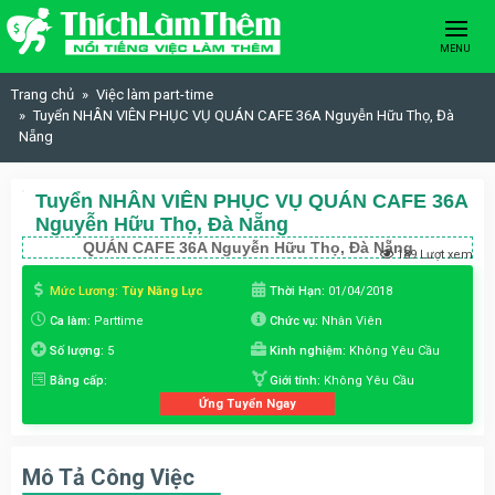
Skip to content
MENU
Trang chủ
Việc làm part-time
Tuyển NHÂN VIÊN PHỤC VỤ QUÁN CAFE 36A Nguyễn Hữu Thọ, Đà
Nẵng
Tuyển NHÂN VIÊN PHỤC VỤ QUÁN CAFE 36A
Nguyễn Hữu Thọ, Đà Nẵng
QUÁN CAFE 36A Nguyễn Hữu Thọ, Đà Nẵng
189 Lượt xem
Mức Lương:
Tùy Năng Lực
Thời Hạn:
01/04/2018
Ca làm:
Parttime
Chức vụ:
Nhân Viên
Số lượng:
5
Kinh nghiệm:
Không Yêu Cầu
Bằng cấp:
Giới tính:
Không Yêu Cầu
Ứng Tuyển Ngay
Mô Tả Công Việc