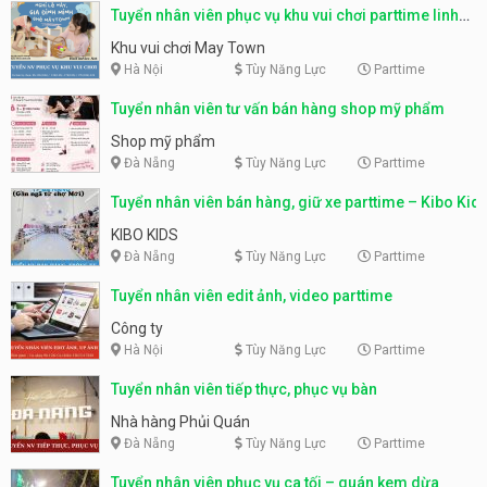
Tuyển nhân viên phục vụ khu vui chơi parttime linh
động
Khu vui chơi May Town
Hà Nội
Tùy Năng Lực
Parttime
Tuyển nhân viên tư vấn bán hàng shop mỹ phẩm
Shop mỹ phẩm
Đà Nẵng
Tùy Năng Lực
Parttime
Tuyển nhân viên bán hàng, giữ xe parttime – Kibo Kid
KIBO KIDS
Đà Nẵng
Tùy Năng Lực
Parttime
Tuyển nhân viên edit ảnh, video parttime
Công ty
Hà Nội
Tùy Năng Lực
Parttime
Tuyển nhân viên tiếp thực, phục vụ bàn
Nhà hàng Phủi Quán
Đà Nẵng
Tùy Năng Lực
Parttime
Tuyển nhân viên phục vụ ca tối – quán kem dừa