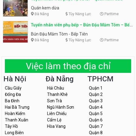
Quán kem dừa
Đà Nẵng
Tùy Năng Lực
Parttime
Tuyển nhân viên phụ bếp – Bún Đậu Mắm Tôm – Bếp
Tiên
Bún Đậu Mắm Tôm - Bếp Tiên
Đà Nẵng
Tùy Năng Lực
Parttime
Việc làm theo địa chỉ
Hà Nội
Đà Nẵng
TPHCM
Cầu Giấy
Hải Châu
Quận 1
Đống Đa
Thanh Khê
Quận 2
Ba Đình
Sơn Trà
Quận 3
Hai Bà Trưng
Ngũ Hành Sơn
Quận 4
Hoàn Kiếm
Liên Chiểu
Quận 5
Thanh Xuân
Cẩm Lệ
Quận 6
Tây Hồ
Hòa Vang
Quận 7
Long Biên
Quận 8