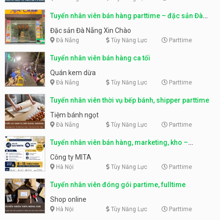
Tuyển nhân viên bán hàng parttime – đặc sản Đà
Nẵng
Đặc sản Đà Nẵng Xin Chào
Đà Nẵng
Tùy Năng Lực
Parttime
Tuyển nhân viên bán hàng ca tối
Quán kem dừa
Đà Nẵng
Tùy Năng Lực
Parttime
Tuyển nhân viên thời vụ bếp bánh, shipper parttime
Tiệm bánh ngọt
Đà Nẵng
Tùy Năng Lực
Parttime
Tuyển nhân viên bán hàng, marketing, kho –
parttime, fulltime
Công ty MITA
Hà Nội
Tùy Năng Lực
Parttime
Tuyển nhân viên đóng gói partime, fulltime
Shop online
Hà Nội
Tùy Năng Lực
Parttime