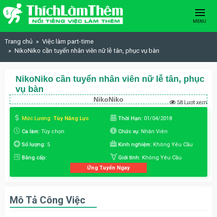
Skip to content
MENU
Trang chủ
Việc làm part-time
NikoNiko cần tuyển nhân viên nữ lễ tân, phục vụ bàn
NikoNiko cần tuyển nhân viên nữ lễ tân, phục
vụ bàn
NikoNiko
58 Lượt xem
Mức Lương:
Tùy Năng Lực
Thời Hạn:
01/04/2018
Ca làm:
Tùy chọn
Chức vụ:
Nhân Viên
Số lượng:
5
Kinh nghiệm:
Không Yêu Cầu
Bằng cấp:
Giới tính:
Không Yêu Cầu
Ứng Tuyển Ngay
Mô Tả Công Việc