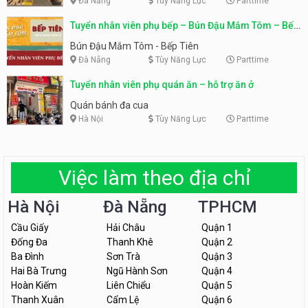
Đà Nẵng
Tùy Năng Lực
Parttime
Tuyển nhân viên phụ bếp – Bún Đậu Mắm Tôm – Bếp
Tiên
Bún Đậu Mắm Tôm - Bếp Tiên
Đà Nẵng
Tùy Năng Lực
Parttime
Tuyển nhân viên phụ quán ăn – hỗ trợ ăn ở
Quán bánh đa cua
Hà Nội
Tùy Năng Lực
Parttime
Việc làm theo địa chỉ
Hà Nội
Đà Nẵng
TPHCM
Cầu Giấy
Hải Châu
Quận 1
Đống Đa
Thanh Khê
Quận 2
Ba Đình
Sơn Trà
Quận 3
Hai Bà Trưng
Ngũ Hành Sơn
Quận 4
Hoàn Kiếm
Liên Chiểu
Quận 5
Thanh Xuân
Cẩm Lệ
Quận 6