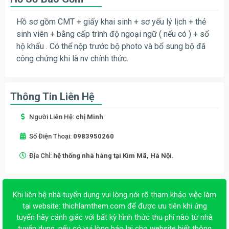
Hồ sơ gồm CMT + giấy khai sinh + sơ yếu lý lịch + thẻ
sinh viên + bằng cấp trình độ ngoại ngữ ( nếu có ) + sổ
hộ khẩu . Có thể nộp trước bộ photo và bổ sung bộ đã
công chứng khi là nv chính thức.
Thông Tin Liên Hệ
Người Liên Hệ:
chị Minh
Số Điện Thoại:
0983950260
Địa Chỉ:
hệ thống nhà hàng tại Kim Mã, Hà Nội.
Khi liên hệ nhà tuyển dụng vui lòng nói rõ tham khảo việc làm
tại website:
thichlamthem.com
để được ưu tiên khi ứng
tuyển hãy cảnh giác với bất kỳ hình thức thu phí nào từ nhà
tuyển dụng, nếu có vui lòng báo lại cho website biết thông