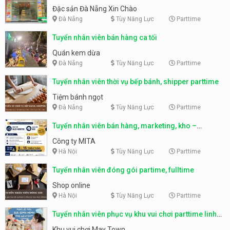
Nẵng
Đặc sản Đà Nẵng Xin Chào
Đà Nẵng
Tùy Năng Lực
Parttime
Tuyển nhân viên bán hàng ca tối
Quán kem dừa
Đà Nẵng
Tùy Năng Lực
Parttime
Tuyển nhân viên thời vụ bếp bánh, shipper parttime
Tiệm bánh ngọt
Đà Nẵng
Tùy Năng Lực
Parttime
Tuyển nhân viên bán hàng, marketing, kho –
parttime, fulltime
Công ty MITA
Hà Nội
Tùy Năng Lực
Parttime
Tuyển nhân viên đóng gói partime, fulltime
Shop online
Hà Nội
Tùy Năng Lực
Parttime
Tuyển nhân viên phục vụ khu vui chơi parttime linh
động
Khu vui chơi May Town