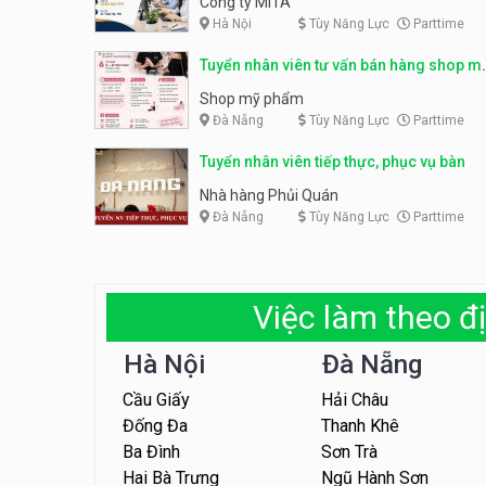
Công ty MITA
Hà Nội
Tùy Năng Lực
Parttime
Tuyển nhân viên tư vấn bán hàng shop m
phẩm
Shop mỹ phẩm
Đà Nẵng
Tùy Năng Lực
Parttime
Tuyển nhân viên tiếp thực, phục vụ bàn
Nhà hàng Phủi Quán
Đà Nẵng
Tùy Năng Lực
Parttime
Việc làm theo đị
Hà Nội
Đà Nẵng
Cầu Giấy
Hải Châu
Đống Đa
Thanh Khê
Ba Đình
Sơn Trà
Hai Bà Trưng
Ngũ Hành Sơn