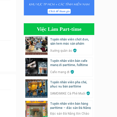
Tuyển nhân viên tiếp thực,
phục vụ bàn
Nhà hàng Phủi Quán
Việc Làm Part-time
Tuyển nhân viên phụ quán ăn
– hỗ trợ ăn ở
Tuyển nhân viên chốt đơn,
gắn tem mác sản phẩm
Quán bánh đa cua
Xưởng quần áo
Tuyển nhân viên bán hàng
Tuyển nhân viên bán cafe
parttime
mang đi parttime, fulltime
GÀ GÔ FASTFOOD
Cafe mang đi
Tuyển nhân viên bán hàng
Tuyển nhân viên pha chế,
parttime
phục vụ bàn parttime
Húp Tea
SAMDIMIKE Cà Phê Muối
Tuyển nhân viên bán hàng
Tuyển nhân viên pha chế
parttime – đặc sản Đà Nẵng
tiệm trà sữa
Đặc sản Đà Nẵng Xin Chào
TRÀ SỮA THÁI LAN