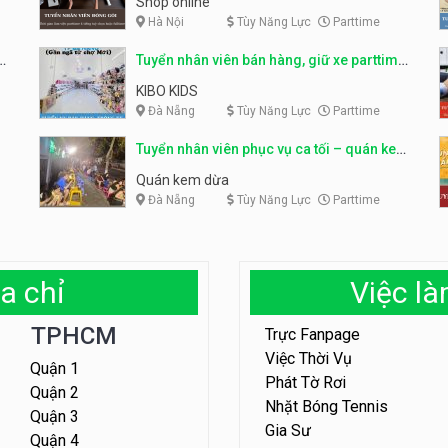
Shop online
Hà Nội
Tùy Năng Lực
Parttime
ỹ
Tuyển nhân viên bán hàng, giữ xe parttime
– Kibo Kid
KIBO KIDS
Đà Nẵng
Tùy Năng Lực
Parttime
Tuyển nhân viên phục vụ ca tối – quán kem
dừa
Quán kem dừa
Đà Nẵng
Tùy Năng Lực
Parttime
a chỉ
Việc l
TPHCM
Trực Fanpage
Việc Thời Vụ
Quận 1
Phát Tờ Rơi
Quận 2
Nhặt Bóng Tennis
Quận 3
Gia Sư
Quận 4