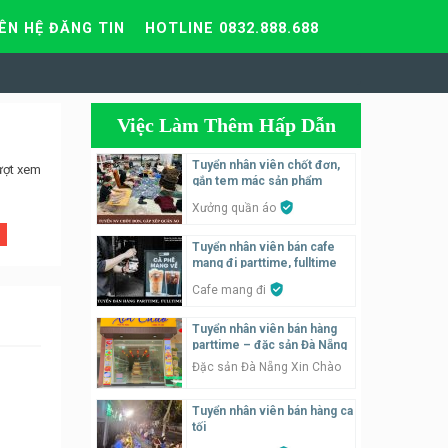
IÊN HỆ ĐĂNG TIN
HOTLINE 0832.888.688
Việc Làm Thêm Hấp Dẫn
Tuyển nhân viên chốt đơn,
ượt xem
gắn tem mác sản phẩm
Xưởng quần áo
Tuyển nhân viên bán cafe
mang đi parttime, fulltime
Cafe mang đi
Tuyển nhân viên bán hàng
parttime – đặc sản Đà Nẵng
Đặc sản Đà Nẵng Xin Chào
Tuyển nhân viên bán hàng ca
tối