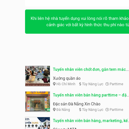
Khi liên hệ nhà tuyển dụng vui lòng nói rõ tham khảo
cảnh giác với bất kỳ hình thức thu phí nào t
Tuyển nhân viên chốt đơn, gắn tem mác
sản phẩm
Xưởng quần áo
Hồ Chí Minh
Tùy Năng Lực
Parttime
Tuyển nhân viên bán hàng parttime – đặc
sản Đà Nẵng
Đặc sản Đà Nẵng Xin Chào
Đà Nẵng
Tùy Năng Lực
Parttime
Tuyển nhân viên bán hàng, marketing, kế
toán, kho – parttime, fulltime