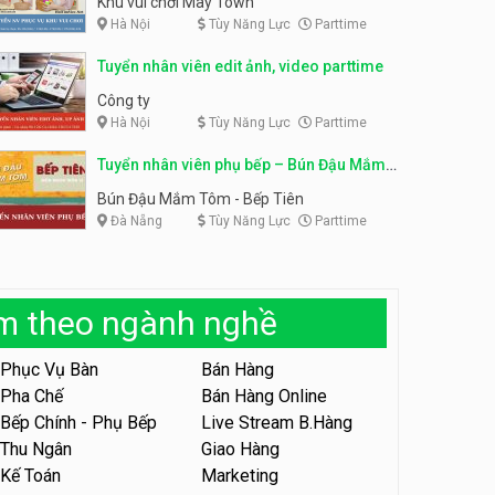
Khu vui chơi May Town
Hà Nội
Tùy Năng Lực
Parttime
Tuyển nhân viên tư vấn bán
hàng shop mỹ phẩm
Tuyển nhân viên phục vụ
Tuyển nhân viên edit ảnh, video parttime
bàn parttime
Shop mỹ phẩm
Quán ăn, Cafe
Công ty
Hà Nội
Tùy Năng Lực
Parttime
Tuyển nhân viên bán hàng,
giữ xe parttime – Kibo Kid
Tuyển nhân viên phụ bếp – Bún Đậu Mắm
KIBO KIDS
Tôm – Bếp Tiên
Bún Đậu Mắm Tôm - Bếp Tiên
Đà Nẵng
Tùy Năng Lực
Parttime
Tuyển nhân viên edit ảnh,
video parttime
Công ty
àm theo ngành nghề
Tuyển nhân viên tiếp thực,
phục vụ bàn
Phục Vụ Bàn
Bán Hàng
Nhà hàng Phủi Quán
Pha Chế
Bán Hàng Online
Bếp Chính - Phụ Bếp
Live Stream B.Hàng
Tuyển nhân viên phục vụ ca
tối – quán kem dừa
Thu Ngân
Giao Hàng
Kế Toán
Marketing
Quán kem dừa