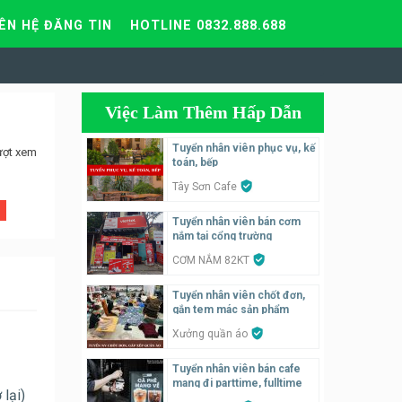
IÊN HỆ ĐĂNG TIN
HOTLINE 0832.888.688
Việc Làm Thêm Hấp Dẫn
Tuyển nhân viên phục vụ, kế
ượt xem
toán, bếp
Tây Sơn Cafe
Tuyển nhân viên bán cơm
nắm tại cổng trường
CƠM NẮM 82KT
Tuyển nhân viên chốt đơn,
gắn tem mác sản phẩm
Xưởng quần áo
Tuyển nhân viên bán cafe
mang đi parttime, fulltime
 lại)