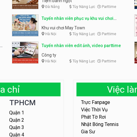
Tiệm bánh ngọt
Đà Nẵng
Tùy Năng Lực
Parttime
Tuyển nhân viên phục vụ khu vui chơi
parttime linh động
Khu vui chơi May Town
Hà Nội
Tùy Năng Lực
Parttime
e
Tuyển nhân viên edit ảnh, video parttime
Công ty
Hà Nội
Tùy Năng Lực
Parttime
a chỉ
Việc l
TPHCM
Trực Fanpage
Việc Thời Vụ
Quận 1
Phát Tờ Rơi
Quận 2
Nhặt Bóng Tennis
Quận 3
Gia Sư
Quận 4