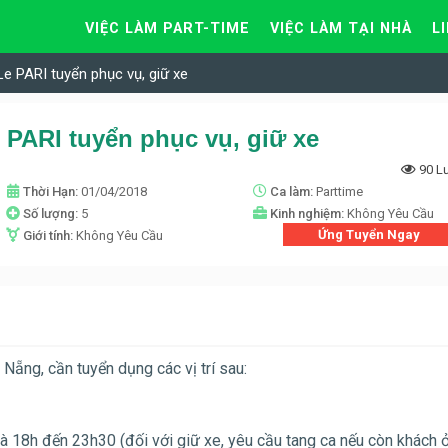
VIỆC LÀM PART-TIME
VIỆC LÀM TẠI NHÀ
L
e PARI tuyển phục vụ, giữ xe
 PARI tuyển phục vụ, giữ xe
90 L
Thời Hạn:
01/04/2018
Ca làm:
Parttime
Số lượng:
5
Kinh nghiệm:
Không Yêu Cầu
Ứng Tuyển Ngay
Giới tính:
Không Yêu Cầu
ẵng, cần tuyển dụng các vị trí sau:
à 18h đến 23h30 (đối với giữ xe, yêu cầu tang ca nếu còn khách ở