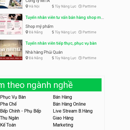
Công ty MITA
Hà Nội
Tùy Năng Lực
Parttime
Tuyển nhân viên đóng gói
partime, fulltime
Tuyển nhân viên đóng gói
Tuyển nhân viên tư vấn bán hàng shop mỹ
parttime
Shop online
phẩm
Shop online
Shop mỹ phẩm
Đà Nẵng
Tùy Năng Lực
Parttime
Tuyển nhân viên phục vụ
khu vui chơi parttime linh
động
Tuyển nhân viên tiếp thực, phục vụ bàn
Khu vui chơi May Town
Nhà hàng Phủi Quán
Đà Nẵng
Tùy Năng Lực
Parttime
Tuyển nhân viên tư vấn bán
hàng shop mỹ phẩm
Shop mỹ phẩm
àm theo ngành nghề
Tuyển nhân viên bán hàng,
giữ xe parttime – Kibo Kid
Phục Vụ Bàn
Bán Hàng
KIBO KIDS
Pha Chế
Bán Hàng Online
Bếp Chính - Phụ Bếp
Live Stream B.Hàng
Tuyển nhân viên edit ảnh,
video parttime
Thu Ngân
Giao Hàng
Kế Toán
Marketing
Công ty