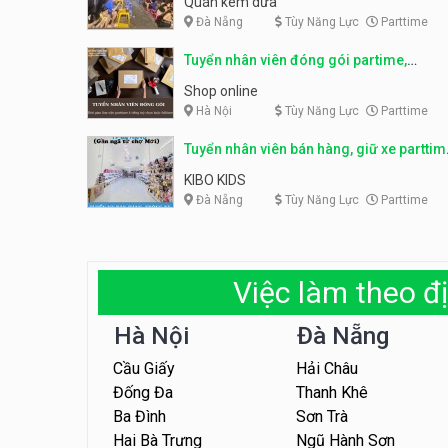
Quán kem dừa
Đà Nẵng
Tùy Năng Lực
Parttime
Tuyển nhân viên đóng gói partime,
fulltime
Shop online
Hà Nội
Tùy Năng Lực
Parttime
Tuyển nhân viên bán hàng, giữ xe parttim
– Kibo Kid
KIBO KIDS
Đà Nẵng
Tùy Năng Lực
Parttime
Việc làm theo đị
Hà Nội
Đà Nẵng
Cầu Giấy
Hải Châu
Đống Đa
Thanh Khê
Ba Đình
Sơn Trà
Hai Bà Trưng
Ngũ Hành Sơn