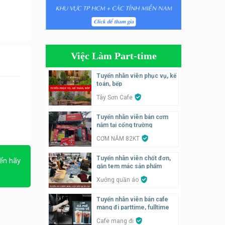
Tuyển nhân viên bán hàng,
giữ xe parttime – Kibo Kid
KIBO KIDS
Việc Làm Part-time
Tuyển nhân viên edit ảnh,
video parttime
Tuyển nhân viên phục vụ, kế
toán, bếp
Công ty
Tây Sơn Cafe
Tuyển nhân viên tiếp thực,
Tuyển nhân viên bán cơm
phục vụ bàn
nắm tại cổng trường
Nhà hàng Phủi Quán
CƠM NẮM 82KT
Tuyển nhân viên phụ quán ăn
Tuyển nhân viên chốt đơn,
ển hãy
– hỗ trợ ăn ở
gắn tem mác sản phẩm
Quán bánh đa cua
Xưởng quần áo
Tuyển nhân viên bán cafe
Tuyển nhân viên bán hàng
mang đi parttime, fulltime
parttime
Cafe mang đi
GÀ GÔ FASTFOOD