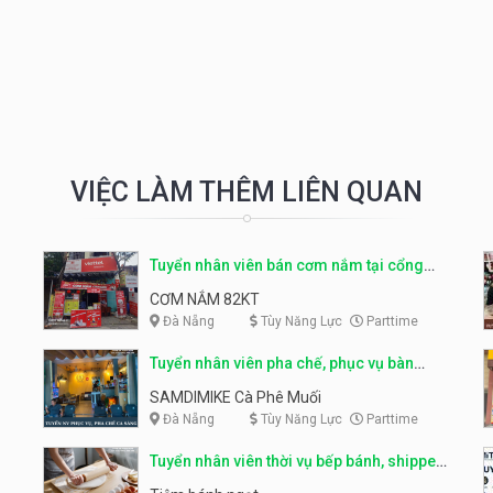
VIỆC LÀM THÊM LIÊN QUAN
Tuyển nhân viên bán cơm nắm tại cổng
trường
CƠM NẮM 82KT
Đà Nẵng
Tùy Năng Lực
Parttime
Tuyển nhân viên pha chế, phục vụ bàn
parttime
SAMDIMIKE Cà Phê Muối
Đà Nẵng
Tùy Năng Lực
Parttime
Tuyển nhân viên thời vụ bếp bánh, shipper
parttime