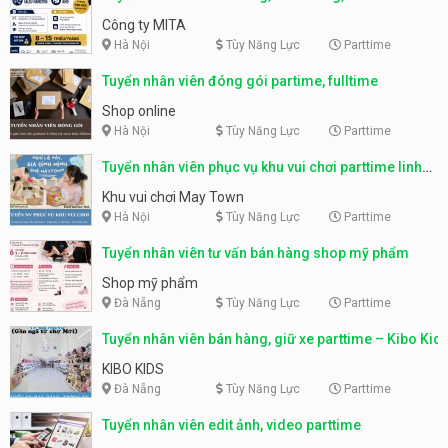
parttime, fulltime
Công ty MITA
Hà Nội
Tùy Năng Lực
Parttime
Tuyển nhân viên đóng gói partime, fulltime
Shop online
Hà Nội
Tùy Năng Lực
Parttime
Tuyển nhân viên phục vụ khu vui chơi parttime linh
động
Khu vui chơi May Town
Hà Nội
Tùy Năng Lực
Parttime
Tuyển nhân viên tư vấn bán hàng shop mỹ phẩm
Shop mỹ phẩm
Đà Nẵng
Tùy Năng Lực
Parttime
Tuyển nhân viên bán hàng, giữ xe parttime – Kibo Kid
KIBO KIDS
Đà Nẵng
Tùy Năng Lực
Parttime
Tuyển nhân viên edit ảnh, video parttime