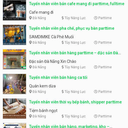
Tuyển nhân viên bán cafe mang đi parttime, fulltime
Cafe mang đi
Đà Nẵng
Tùy Năng Lực
Parttime
Tuyển nhân viên pha chế, phục vụ bàn parttime
SAMDIMIKE Cà Phê Muối
Đà Nẵng
Tùy Năng Lực
Parttime
Tuyển nhân viên bán hàng parttime – đặc sản Đà
Nẵng
Đặc sản Đà Nẵng Xin Chào
Đà Nẵng
Tùy Năng Lực
Parttime
Tuyển nhân viên bán hàng ca tối
Quán kem dừa
Đà Nẵng
Tùy Năng Lực
Parttime
Tuyển nhân viên thời vụ bếp bánh, shipper parttime
Tiệm bánh ngọt
Đà Nẵng
Tùy Năng Lực
Parttime
Tuyển nhân viên bán hàng, marketing, kho –