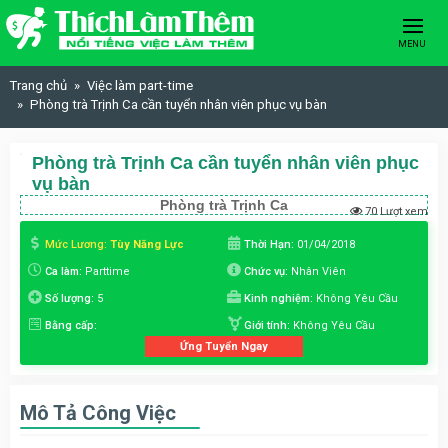
Skip to content
MENU
Trang chủ
Việc làm part-time
Phòng trà Trịnh Ca cần tuyển nhân viên phục vụ bàn
Phòng trà Trịnh Ca cần tuyển nhân viên phục
vụ bàn
Phòng trà Trịnh Ca
70 Lượt xem
Mức Lương:
Tùy Năng Lực
Thời Hạn:
01/04/2018
Ca làm:
Parttime
Chức vụ:
Nhân Viên
Số lượng:
5
Kinh nghiệm:
Không Yêu Cầu
Bằng cấp:
Giới tính:
Không Yêu Cầu
Ứng Tuyển Ngay
Mô Tả Công Việc