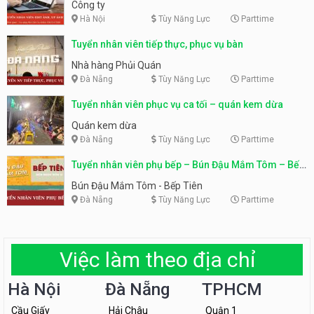
Công ty
Hà Nội
Tùy Năng Lực
Parttime
Tuyển nhân viên tiếp thực, phục vụ bàn
Nhà hàng Phủi Quán
Đà Nẵng
Tùy Năng Lực
Parttime
Tuyển nhân viên phục vụ ca tối – quán kem dừa
Quán kem dừa
Đà Nẵng
Tùy Năng Lực
Parttime
Tuyển nhân viên phụ bếp – Bún Đậu Mắm Tôm – Bếp
Tiên
Bún Đậu Mắm Tôm - Bếp Tiên
Đà Nẵng
Tùy Năng Lực
Parttime
Việc làm theo địa chỉ
Hà Nội
Đà Nẵng
TPHCM
Cầu Giấy
Hải Châu
Quận 1