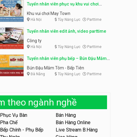
Tuyển nhân viên phục vụ khu vui chơi
Tuyển nhân viên tư vấn bán
parttime linh động
hàng shop mỹ phẩm
Khu vui chơi May Town
Tuyển nhân viên phục vụ
bàn parttime
Hà Nội
Tùy Năng Lực
Parttime
Shop mỹ phẩm
Quán ăn, Cafe
Tuyển nhân viên edit ảnh, video parttime
Tuyển nhân viên bán hàng,
giữ xe parttime – Kibo Kid
Công ty
Hà Nội
Tùy Năng Lực
Parttime
KIBO KIDS
Tuyển nhân viên phụ bếp – Bún Đậu Mắm
Tuyển nhân viên edit ảnh,
Tôm – Bếp Tiên
Bún Đậu Mắm Tôm - Bếp Tiên
video parttime
Đà Nẵng
Tùy Năng Lực
Parttime
Công ty
Tuyển nhân viên tiếp thực,
phục vụ bàn
àm theo ngành nghề
Nhà hàng Phủi Quán
Phục Vụ Bàn
Bán Hàng
Tuyển nhân viên phục vụ ca
Pha Chế
Bán Hàng Online
tối – quán kem dừa
Bếp Chính - Phụ Bếp
Live Stream B.Hàng
Quán kem dừa