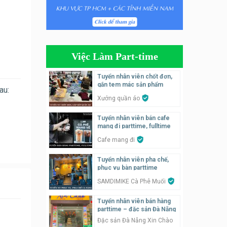
Tuyển nhân viên tiếp thực,
phục vụ bàn
Nhà hàng Phủi Quán
Việc Làm Part-time
Tuyển nhân viên phụ quán ăn
– hỗ trợ ăn ở
Tuyển nhân viên chốt đơn,
gắn tem mác sản phẩm
Quán bánh đa cua
au:
Xưởng quần áo
Tuyển nhân viên bán hàng
Tuyển nhân viên bán cafe
parttime
mang đi parttime, fulltime
GÀ GÔ FASTFOOD
Cafe mang đi
Tuyển nhân viên bán hàng
Tuyển nhân viên pha chế,
parttime
phục vụ bàn parttime
Húp Tea
SAMDIMIKE Cà Phê Muối
Tuyển nhân viên bán hàng
Tuyển nhân viên pha chế
parttime – đặc sản Đà Nẵng
tiệm trà sữa
Đặc sản Đà Nẵng Xin Chào
TRÀ SỮA THÁI LAN