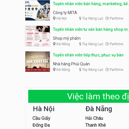
Tuyển nhân viên bán hàng, marketing, kế
toán, kho – parttime, fulltime
Công ty MITA
Hà Nội
Tùy Năng Lực
Parttime
Tuyển nhân viên tư vấn bán hàng shop m
phẩm
Shop mỹ phẩm
Đà Nẵng
Tùy Năng Lực
Parttime
Tuyển nhân viên tiếp thực, phục vụ bàn
Nhà hàng Phủi Quán
Đà Nẵng
Tùy Năng Lực
Parttime
Việc làm theo đị
Hà Nội
Đà Nẵng
Cầu Giấy
Hải Châu
Đống Đa
Thanh Khê