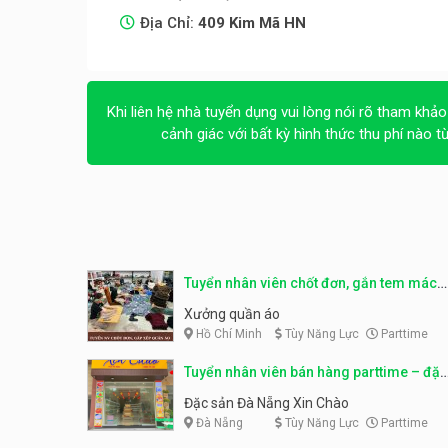
Địa Chỉ:
409 Kim Mã HN
Khi liên hệ nhà tuyển dụng vui lòng nói rõ tham khảo
cảnh giác với bất kỳ hình thức thu phí nào t
Tuyển nhân viên chốt đơn, gắn tem mác
sản phẩm
Xưởng quần áo
Hồ Chí Minh
Tùy Năng Lực
Parttime
Tuyển nhân viên bán hàng parttime – đặc
sản Đà Nẵng
Đặc sản Đà Nẵng Xin Chào
Đà Nẵng
Tùy Năng Lực
Parttime