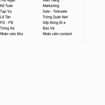
Thu Ngân
Giao Hàng
Kế Toán
Marketing
Tuyển nhân viên phụ bếp –
Bún Đậu Mắm Tôm – Bếp
Tạp Vụ
Sale - Telesale
Tiên
Bún Đậu Mắm Tôm - Bếp Tiên
Lễ Tân
Trông Quán Net
PG - PB
Xếp Bóng Bi a
Tuyển nhân viên phụ quán ăn
Trông Xe
Bảo Vệ
– hỗ trợ ăn ở
Nhân viên Kho
Nhân viên content
Quán bánh đa cua
Tuyển nhân viên sale,
marketing
Công ty
Tuyển nhân viên bán hàng
parttime
GÀ GÔ FASTFOOD
Tuyển nhân viên bán hàng
parttime
Húp Tea