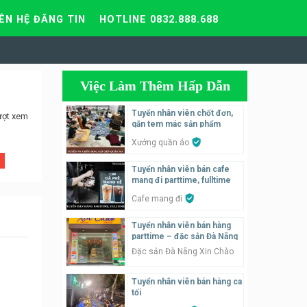
IÊN HỆ ĐĂNG TIN
HOTLINE 0832.888.688
Việc Làm Thêm Hấp Dẫn
Tuyển nhân viên chốt đơn,
ượt xem
gắn tem mác sản phẩm
Xưởng quần áo
Tuyển nhân viên bán cafe
mang đi parttime, fulltime
Cafe mang đi
Tuyển nhân viên bán hàng
parttime – đặc sản Đà Nẵng
Đặc sản Đà Nẵng Xin Chào
Tuyển nhân viên bán hàng ca
tối