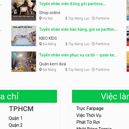
Tuyển nhân viên đóng gói partime,
fulltime
Shop online
Hà Nội
Tùy Năng Lực
Parttime
ỹ
Tuyển nhân viên bán hàng, giữ xe parttime
– Kibo Kid
KIBO KIDS
Đà Nẵng
Tùy Năng Lực
Parttime
Tuyển nhân viên phục vụ ca tối – quán kem
dừa
Quán kem dừa
Đà Nẵng
Tùy Năng Lực
Parttime
a chỉ
Việc l
TPHCM
Trực Fanpage
Việc Thời Vụ
Quận 1
Phát Tờ Rơi
Quận 2