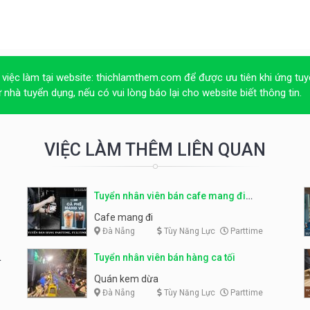
 việc làm tại website:
thichlamthem.com
để được ưu tiên khi ứng tuy
ừ nhà tuyển dụng, nếu có vui lòng báo lại cho website biết thông tin.
VIỆC LÀM THÊM LIÊN QUAN
Tuyển nhân viên bán cafe mang đi
parttime, fulltime
Cafe mang đi
Đà Nẵng
Tùy Năng Lực
Parttime
Tuyển nhân viên bán hàng ca tối
Quán kem dừa
Đà Nẵng
Tùy Năng Lực
Parttime