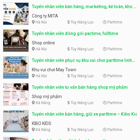
Tuyển nhân viên bán hàng, marketing, kế toán, kho –
parttime, fulltime
Công ty MITA
Hà Nội
Tùy Năng Lực
Parttime
Tuyển nhân viên đóng gói partime, fulltime
Shop online
Hà Nội
Tùy Năng Lực
Parttime
Tuyển nhân viên phục vụ khu vui chơi parttime linh
động
Khu vui chơi May Town
Hà Nội
Tùy Năng Lực
Parttime
Tuyển nhân viên tư vấn bán hàng shop mỹ phẩm
Shop mỹ phẩm
Đà Nẵng
Tùy Năng Lực
Parttime
Tuyển nhân viên bán hàng, giữ xe parttime – Kibo Kid
KIBO KIDS
Đà Nẵng
Tùy Năng Lực
Parttime