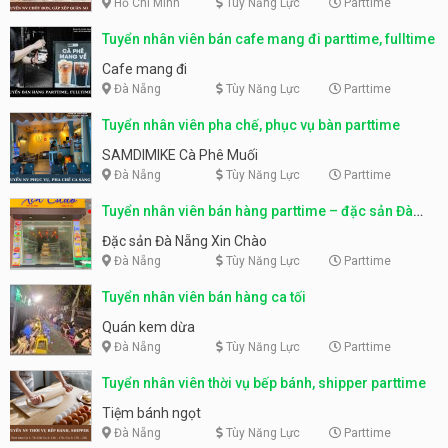
Hồ Chí Minh
Tùy Năng Lực
Parttime
Tuyển nhân viên bán cafe mang đi parttime, fulltime
Cafe mang đi
Đà Nẵng
Tùy Năng Lực
Parttime
Tuyển nhân viên pha chế, phục vụ bàn parttime
SAMDIMIKE Cà Phê Muối
Đà Nẵng
Tùy Năng Lực
Parttime
Tuyển nhân viên bán hàng parttime – đặc sản Đà
Nẵng
Đặc sản Đà Nẵng Xin Chào
Đà Nẵng
Tùy Năng Lực
Parttime
Tuyển nhân viên bán hàng ca tối
Quán kem dừa
Đà Nẵng
Tùy Năng Lực
Parttime
Tuyển nhân viên thời vụ bếp bánh, shipper parttime
Tiệm bánh ngọt
Đà Nẵng
Tùy Năng Lực
Parttime