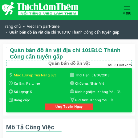
Skip to content
MENU
Trang chủ
Việc làm part-time
Quán bán đồ ăn vặt địa chỉ 101B1C Thành Công cẩn tuyển gấp
Quán bán đồ ăn vặt địa chỉ 101B1C Thành
Công cẩn tuyển gấp
Quán bán đồ ăn vặt
33 Lượt xem
Mức Lương:
Tùy Năng Lực
Thời Hạn:
01/04/2018
Ca làm:
Parttime
Chức vụ:
Nhân Viên
Số lượng:
5
Kinh nghiệm:
Không Yêu Cầu
Bằng cấp:
Giới tính:
Không Yêu Cầu
Ứng Tuyển Ngay
Mô Tả Công Việc