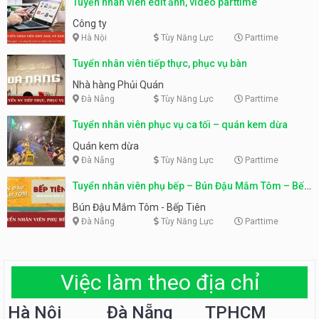
Tuyển nhân viên edit ảnh, video parttime
Công ty
Hà Nội
Tùy Năng Lực
Parttime
Tuyển nhân viên tiếp thực, phục vụ bàn
Nhà hàng Phủi Quán
Đà Nẵng
Tùy Năng Lực
Parttime
Tuyển nhân viên phục vụ ca tối – quán kem dừa
Quán kem dừa
Đà Nẵng
Tùy Năng Lực
Parttime
Tuyển nhân viên phụ bếp – Bún Đậu Mắm Tôm – Bếp
Tiên
Bún Đậu Mắm Tôm - Bếp Tiên
Đà Nẵng
Tùy Năng Lực
Parttime
Việc làm theo địa chỉ
Hà Nội
Đà Nẵng
TPHCM