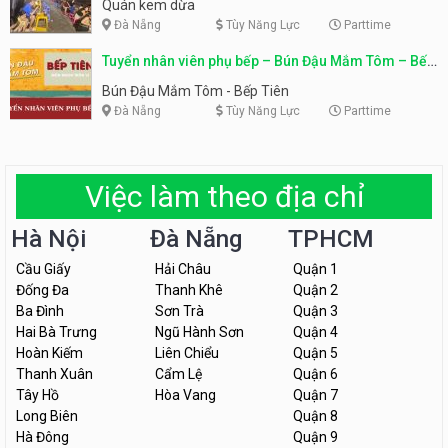
Quán kem dừa
Đà Nẵng
Tùy Năng Lực
Parttime
Tuyển nhân viên phụ bếp – Bún Đậu Mắm Tôm – Bếp
Tiên
Bún Đậu Mắm Tôm - Bếp Tiên
Đà Nẵng
Tùy Năng Lực
Parttime
Việc làm theo địa chỉ
Hà Nội
Đà Nẵng
TPHCM
Cầu Giấy
Hải Châu
Quận 1
Đống Đa
Thanh Khê
Quận 2
Ba Đình
Sơn Trà
Quận 3
Hai Bà Trưng
Ngũ Hành Sơn
Quận 4
Hoàn Kiếm
Liên Chiểu
Quận 5
Thanh Xuân
Cẩm Lệ
Quận 6
Tây Hồ
Hòa Vang
Quận 7
Long Biên
Quận 8
Hà Đông
Quận 9