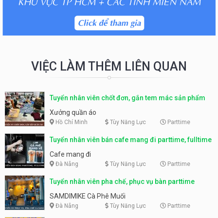
VIỆC LÀM THÊM LIÊN QUAN
Tuyển nhân viên chốt đơn, gắn tem mác sản phẩm
Xưởng quần áo
Hồ Chí Minh
Tùy Năng Lực
Parttime
Tuyển nhân viên bán cafe mang đi parttime, fulltime
Cafe mang đi
Đà Nẵng
Tùy Năng Lực
Parttime
Tuyển nhân viên pha chế, phục vụ bàn parttime
SAMDIMIKE Cà Phê Muối
Đà Nẵng
Tùy Năng Lực
Parttime