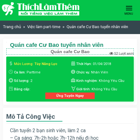
Skip to content
MENU
Trang chủ
Việc làm part-time
Quán cafe Cư Bao tuyển nhân viên
Quán cafe Cư Bao tuyển nhân viên
Quán cafe Cư Bao
52 Lượt xem
Mức Lương:
Tùy Năng Lực
Thời Hạn:
01/04/2018
Ca làm:
Parttime
Chức vụ:
Nhân Viên
Số lượng:
2
Kinh nghiệm:
Không Yêu Cầu
Bằng cấp:
Giới tính:
Không Yêu Cầu
Ứng Tuyển Ngay
Mô Tả Công Việc
Cần tuyển 2 bạn sinh viên, làm 2 ca
– Ca sáng: 7h-2h hoặc 7h-12h nếu đi học