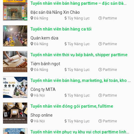
Tuyển nhân viên bán hàng parttime – đặc sản Đà
Nẵng
Đặc sản Đà Nẵng Xin Chào
Đà Nẵng
Tùy Năng Lực
Parttime
Tuyển nhân viên bán hàng ca tối
Quán kem dừa
Đà Nẵng
Tùy Năng Lực
Parttime
Tuyển nhân viên thời vụ bếp bánh, shipper parttime
Tiệm bánh ngọt
Đà Nẵng
Tùy Năng Lực
Parttime
Tuyển nhân viên bán hàng, marketing, kế toán, kho –
parttime, fulltime
Công ty MITA
Hà Nội
Tùy Năng Lực
Parttime
Tuyển nhân viên đóng gói partime, fulltime
Shop online
Hà Nội
Tùy Năng Lực
Parttime
Tuyển nhân viên phục vụ khu vui chơi parttime linh