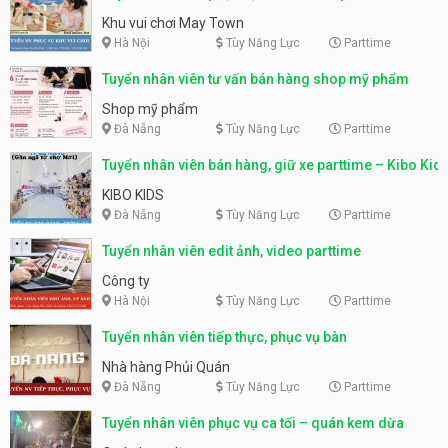
động
Khu vui chơi May Town
Hà Nội
Tùy Năng Lực
Parttime
Tuyển nhân viên tư vấn bán hàng shop mỹ phẩm
Shop mỹ phẩm
Đà Nẵng
Tùy Năng Lực
Parttime
Tuyển nhân viên bán hàng, giữ xe parttime – Kibo Kid
KIBO KIDS
Đà Nẵng
Tùy Năng Lực
Parttime
Tuyển nhân viên edit ảnh, video parttime
Công ty
Hà Nội
Tùy Năng Lực
Parttime
Tuyển nhân viên tiếp thực, phục vụ bàn
Nhà hàng Phủi Quán
Đà Nẵng
Tùy Năng Lực
Parttime
Tuyển nhân viên phục vụ ca tối – quán kem dừa