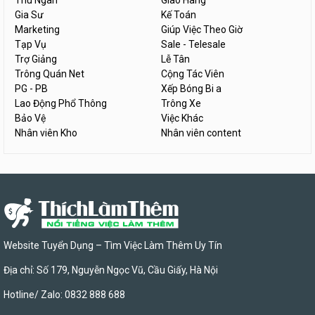
Thu Ngân
Giao Hàng
Gia Sư
Kế Toán
Marketing
Giúp Việc Theo Giờ
Tạp Vụ
Sale - Telesale
Trợ Giảng
Lễ Tân
Trông Quán Net
Cộng Tác Viên
PG - PB
Xếp Bóng Bi a
Lao Động Phổ Thông
Trông Xe
Bảo Vệ
Việc Khác
Nhân viên Kho
Nhân viên content
Website Tuyển Dụng – Tìm Việc Làm Thêm Uy Tín
Địa chỉ: Số 179, Nguyễn Ngọc Vũ, Cầu Giấy, Hà Nội
Hotline/ Zalo: 0832 888 688