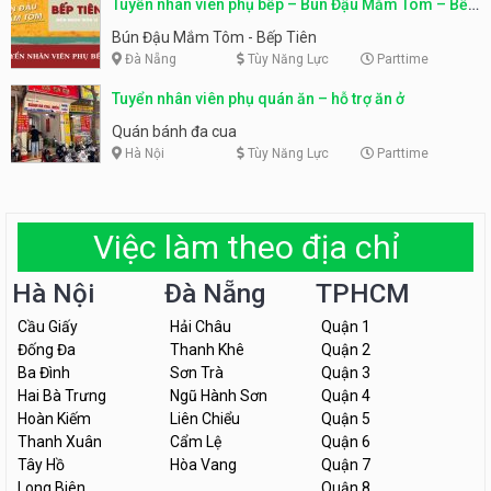
Tuyển nhân viên phụ bếp – Bún Đậu Mắm Tôm – Bếp
Tiên
Bún Đậu Mắm Tôm - Bếp Tiên
Đà Nẵng
Tùy Năng Lực
Parttime
Tuyển nhân viên phụ quán ăn – hỗ trợ ăn ở
Quán bánh đa cua
Hà Nội
Tùy Năng Lực
Parttime
Việc làm theo địa chỉ
Hà Nội
Đà Nẵng
TPHCM
Cầu Giấy
Hải Châu
Quận 1
Đống Đa
Thanh Khê
Quận 2
Ba Đình
Sơn Trà
Quận 3
Hai Bà Trưng
Ngũ Hành Sơn
Quận 4
Hoàn Kiếm
Liên Chiểu
Quận 5
Thanh Xuân
Cẩm Lệ
Quận 6
Tây Hồ
Hòa Vang
Quận 7
Long Biên
Quận 8