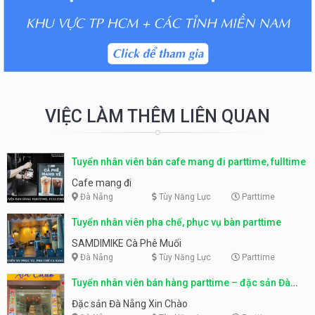
VIỆC LÀM THÊM LIÊN QUAN
Tuyển nhân viên bán cafe mang đi parttime, fulltime
Cafe mang đi
Đà Nẵng
Tùy Năng Lực
Parttime
Tuyển nhân viên pha chế, phục vụ bàn parttime
SAMDIMIKE Cà Phê Muối
Đà Nẵng
Tùy Năng Lực
Parttime
Tuyển nhân viên bán hàng parttime – đặc sản Đà
Nẵng
Đặc sản Đà Nẵng Xin Chào