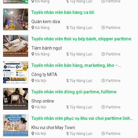
Đà Nẵng
Tùy Năng Lực
Parttime
Tuyển nhân viên bán hàng ca tối
Quán kem dừa
Đà Nẵng
Tùy Năng Lực
Parttime
Tuyển nhân viên thời vụ bếp bánh, shipper parttime
Tiệm bánh ngọt
Đà Nẵng
Tùy Năng Lực
Parttime
Tuyển nhân viên bán hàng, marketing, kho –
parttime, fulltime
Công ty MITA
Hà Nội
Tùy Năng Lực
Parttime
Tuyển nhân viên đóng gói partime, fulltime
Shop online
Hà Nội
Tùy Năng Lực
Parttime
Tuyển nhân viên phục vụ khu vui chơi parttime linh
động
Khu vui chơi May Town
Hà Nội
Tùy Năng Lực
Parttime