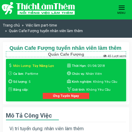
Skip to content
MENU
Trang chủ
Việc làm part-time
Quán Cafe Fượng tuyển nhân viên làm thêm
Quán Cafe Fượng tuyển nhân viên làm thêm
Quán Cafe Fượng
45 Lượt xem
Mức Lương:
Tùy Năng Lực
Thời Hạn:
01/04/2018
Ca làm:
Parttime
Chức vụ:
Nhân Viên
Số lượng:
5
Kinh nghiệm:
Không Yêu Cầu
Bằng cấp:
Giới tính:
Không Yêu Cầu
Ứng Tuyển Ngay
Mô Tả Công Việc
Vị trí tuyển dụng: nhân viên làm thêm