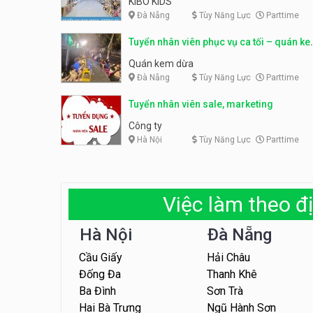
KIBO KIDS
Đà Nẵng
Tùy Năng Lực
Parttime
Tuyển nhân viên phục vụ ca tối – quán k
dừa
Quán kem dừa
Đà Nẵng
Tùy Năng Lực
Parttime
Tuyển nhân viên sale, marketing
Công ty
Hà Nội
Tùy Năng Lực
Parttime
Việc làm theo đị
Hà Nội
Đà Nẵng
Cầu Giấy
Hải Châu
Đống Đa
Thanh Khê
Ba Đình
Sơn Trà
Hai Bà Trưng
Ngũ Hành Sơn