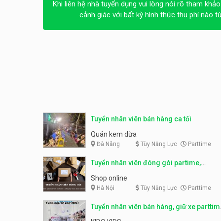
Khi liên hệ nhà tuyển dụng vui lòng nói rõ tham khảo
cảnh giác với bất kỳ hình thức thu phí nào t
Tuyển nhân viên bán hàng ca tối
Quán kem dừa
Đà Nẵng
Tùy Năng Lực
Parttime
Tuyển nhân viên đóng gói partime,
fulltime
Shop online
Hà Nội
Tùy Năng Lực
Parttime
Tuyển nhân viên bán hàng, giữ xe parttim
– Kibo Kid