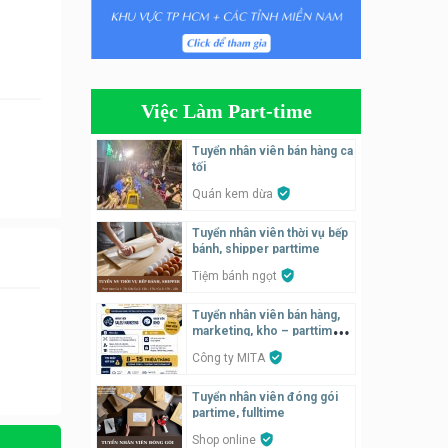
Tuyển nhân viên bán hàng
parttime
Húp Tea
Việc Làm Part-time
Tuyển nhân viên pha chế
tiệm trà sữa
Tuyển nhân viên bán hàng ca
TRÀ SỮA THÁI LAN
tối
SONGKRAN
Quán kem dừa
Tuyển nhân viên tư vấn bán
Tuyển nhân viên thời vụ bếp
hàng tiệm bánh ngọt
bánh, shipper parttime
Tiệm bánh ngọt
Tiệm bánh ngọt
Tuyển nhân viên pha chế,
Tuyển nhân viên bán hàng,
phục vụ bàn
marketing, kho – parttime,
fulltime
SNACK BAR NHẬT
Công ty MITA
Tuyển nhân viên đóng gói
Tuyển quản lý, kế toán ca,
partime, fulltime
bếp, bếp chính lương cao
Shop online
Nhà hàng Phố Men Chill