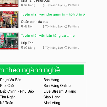
Nhà hàng Phủi Quán
Đà Nẵng
Tùy Năng Lực
Parttime
Tuyển nhân viên phục vụ ca
tối – quán kem dừa
Tuyển nhân viên pha chế,
Tuyển nhân viên phụ quán ăn – hỗ trợ ăn ở
phục vụ bàn parttime
Quán kem dừa
Cafe Vợt
Quán bánh đa cua
Hà Nội
Tùy Năng Lực
Parttime
Tuyển nhân viên phụ bếp –
Bún Đậu Mắm Tôm – Bếp
Tiên
Tuyển nhân viên bán hàng parttime
Bún Đậu Mắm Tôm - Bếp Tiên
Húp Tea
Đà Nẵng
Tùy Năng Lực
Parttime
Tuyển nhân viên phụ quán ăn
– hỗ trợ ăn ở
Quán bánh đa cua
àm theo ngành nghề
Tuyển nhân viên sale,
marketing
Phục Vụ Bàn
Bán Hàng
Công ty
Pha Chế
Bán Hàng Online
Bếp Chính - Phụ Bếp
Live Stream B.Hàng
Tuyển nhân viên bán hàng
parttime
Thu Ngân
Giao Hàng
Kế Toán
Marketing
GÀ GÔ FASTFOOD