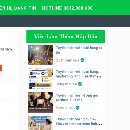
IÊN HỆ ĐĂNG TIN
HOTLINE 0832.888.688
Việc Làm Thêm Hấp Dẫn
Tuyển nhân viên bán hàng ca
ượt xem
tối
Quán kem dừa
Tuyển nhân viên bán hàng,
marketing, kho – parttime,
fulltime
Công ty MITA
Tuyển nhân viên đóng gói
partime, fulltime
Shop online
Tuyển nhân viên phục vụ
khu vui chơi parttime linh
động