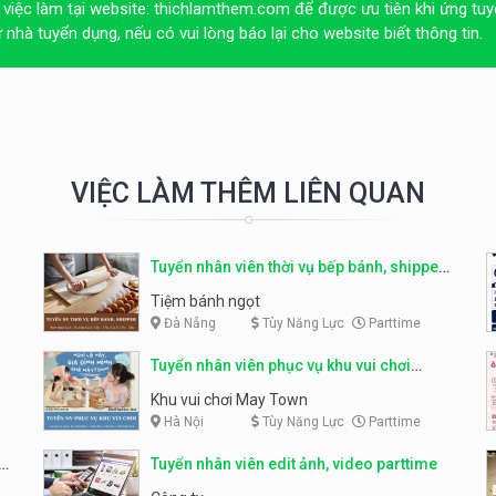
 việc làm tại website:
thichlamthem.com
để được ưu tiên khi ứng tuy
ừ nhà tuyển dụng, nếu có vui lòng báo lại cho website biết thông tin.
VIỆC LÀM THÊM LIÊN QUAN
Tuyển nhân viên thời vụ bếp bánh, shipper
parttime
Tiệm bánh ngọt
Đà Nẵng
Tùy Năng Lực
Parttime
Tuyển nhân viên phục vụ khu vui chơi
parttime linh động
Khu vui chơi May Town
Hà Nội
Tùy Năng Lực
Parttime
e
Tuyển nhân viên edit ảnh, video parttime