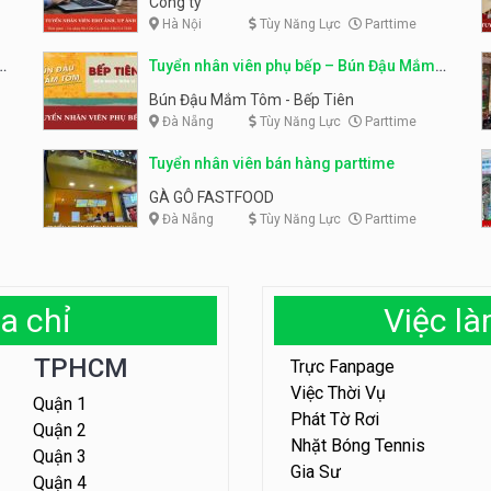
Công ty
Hà Nội
Tùy Năng Lực
Parttime
em
Tuyển nhân viên phụ bếp – Bún Đậu Mắm
Tôm – Bếp Tiên
Bún Đậu Mắm Tôm - Bếp Tiên
Đà Nẵng
Tùy Năng Lực
Parttime
Tuyển nhân viên bán hàng parttime
GÀ GÔ FASTFOOD
Đà Nẵng
Tùy Năng Lực
Parttime
a chỉ
Việc l
TPHCM
Trực Fanpage
Việc Thời Vụ
Quận 1
Phát Tờ Rơi
Quận 2
Nhặt Bóng Tennis
Quận 3
Gia Sư
Quận 4