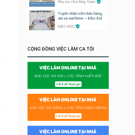
Khu vui chơi May Town
Tuyển nhân viên bán hàng,
giữ xe parttime – Kibo Kid
KIBO KIDS
Tuyển nhân viên edit ảnh,
video parttime
CỘNG ĐỒNG VIỆC LÀM CA TỐI
Công ty
Tuyển nhân viên tiếp thực,
phục vụ bàn
Nhà hàng Phủi Quán
Tuyển nhân viên phụ quán ăn
– hỗ trợ ăn ở
Quán bánh đa cua
Tuyển nhân viên bán hàng
parttime
GÀ GÔ FASTFOOD