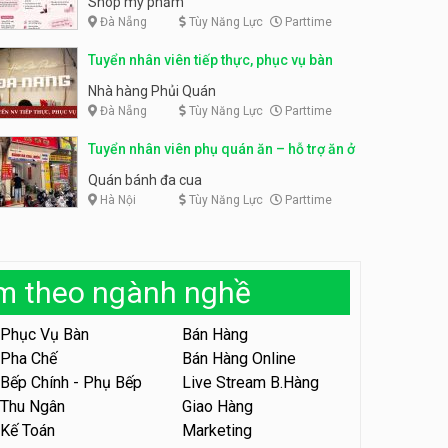
Shop mỹ phẩm
Đà Nẵng
Tùy Năng Lực
Parttime
Tuyển nhân viên bán hàng,
giữ xe parttime – Kibo Kid
Tuyển nhân viên content,
Tuyển nhân viên tiếp thực, phục vụ bàn
trực page, thu ngân parttime
KIBO KIDS
lương cao
GRAVI ESCAPE ROOM
Nhà hàng Phủi Quán
Đà Nẵng
Tùy Năng Lực
Parttime
Tuyển nhân viên edit ảnh,
video parttime
Tuyển nhân viên phụ quán ăn – hỗ trợ ăn ở
Công ty
Quán bánh đa cua
Hà Nội
Tùy Năng Lực
Parttime
Tuyển nhân viên tiếp thực,
phục vụ bàn
Nhà hàng Phủi Quán
àm theo ngành nghề
Tuyển nhân viên phục vụ ca
tối – quán kem dừa
Phục Vụ Bàn
Bán Hàng
Quán kem dừa
Pha Chế
Bán Hàng Online
Bếp Chính - Phụ Bếp
Live Stream B.Hàng
Tuyển nhân viên phụ bếp –
Bún Đậu Mắm Tôm – Bếp
Thu Ngân
Giao Hàng
Tiên
Bún Đậu Mắm Tôm - Bếp Tiên
Kế Toán
Marketing