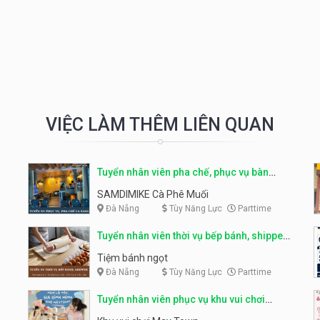
VIỆC LÀM THÊM LIÊN QUAN
Tuyển nhân viên pha chế, phục vụ bàn
parttime
SAMDIMIKE Cà Phê Muối
Đà Nẵng
Tùy Năng Lực
Parttime
Tuyển nhân viên thời vụ bếp bánh, shipper
parttime
Tiệm bánh ngọt
Đà Nẵng
Tùy Năng Lực
Parttime
Tuyển nhân viên phục vụ khu vui chơi
parttime linh động