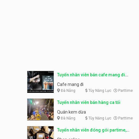
Tuyển nhân viên bán cafe mang đi
parttime, fulltime
Cafe mang đi
Đà Nẵng
Tùy Năng Lực
Parttime
Tuyển nhân viên bán hàng ca tối
Quán kem dừa
Đà Nẵng
Tùy Năng Lực
Parttime
Tuyển nhân viên đóng gói partime,
fulltime