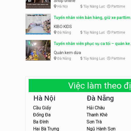
Shop online
Hà Nội
Tùy Năng Lực
Parttime
Tuyển nhân viên bán hàng, giữ xe parttim
– Kibo Kid
KIBO KIDS
Đà Nẵng
Tùy Năng Lực
Parttime
Tuyển nhân viên phục vụ ca tối – quán k
dừa
Quán kem dừa
Đà Nẵng
Tùy Năng Lực
Parttime
Việc làm theo đị
Hà Nội
Đà Nẵng
Cầu Giấy
Hải Châu
Đống Đa
Thanh Khê
Ba Đình
Sơn Trà
Hai Bà Trưng
Ngũ Hành Sơn