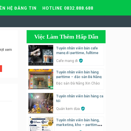
IÊN HỆ ĐĂNG TIN
HOTLINE 0832.888.688
Việc Làm Thêm Hấp Dẫn
Tuyển nhân viên bán cafe
ượt xem
mang đi parttime, fulltime
Cafe mang đi
Tuyển nhân viên bán hàng
parttime – đặc sản Đà Nẵng
Đặc sản Đà Nẵng Xin Chào
Tuyển nhân viên bán hàng ca
tối
Quán kem dừa
Tuyển nhân viên bán hàng,
marketing, kho – parttime,
fulltime