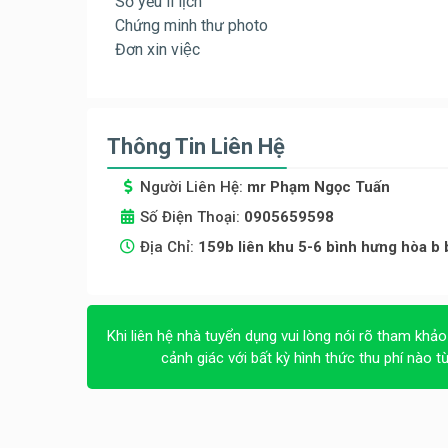
Sơ yếu lí lịch
Chứng minh thư photo
Đơn xin việc
Thông Tin Liên Hệ
Người Liên Hệ:
mr Phạm Ngọc Tuấn
Số Điện Thoại:
0905659598
Địa Chỉ:
159b liên khu 5-6 bình hưng hòa b 
Khi liên hệ nhà tuyển dụng vui lòng nói rõ tham khảo
cảnh giác với bất kỳ hình thức thu phí nào t