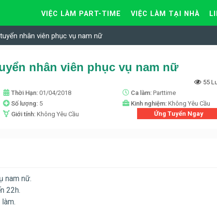
VIỆC LÀM PART-TIME
VIỆC LÀM TẠI NHÀ
L
uyển nhân viên phục vụ nam nữ
yển nhân viên phục vụ nam nữ
55 L
Thời Hạn:
01/04/2018
Ca làm:
Parttime
Số lượng:
5
Kinh nghiệm:
Không Yêu Cầu
Ứng Tuyển Ngay
Giới tính:
Không Yêu Cầu
ụ nam nữ.
n 22h.
 làm.