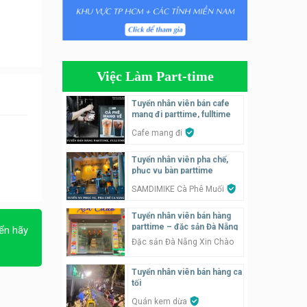
Tuyển nhân viên phụ quán ăn
– hỗ trợ ăn ở
Quán bánh đa cua
Việc Làm Part-time
Tuyển nhân viên bán hàng
parttime
Tuyển nhân viên bán cafe
mang đi parttime, fulltime
GÀ GÔ FASTFOOD
Cafe mang đi
Tuyển nhân viên bán hàng
Tuyển nhân viên pha chế,
parttime
phục vụ bàn parttime
Húp Tea
SAMDIMIKE Cà Phê Muối
Tuyển nhân viên pha chế
Tuyển nhân viên bán hàng
tiệm trà sữa
parttime – đặc sản Đà Nẵng
ển hãy
TRÀ SỮA THÁI LAN
Đặc sản Đà Nẵng Xin Chào
SONGKRAN
Tuyển nhân viên bán hàng ca
Tuyển nhân viên tư vấn bán
tối
hàng tiệm bánh ngọt
Quán kem dừa
Tiệm bánh ngọt