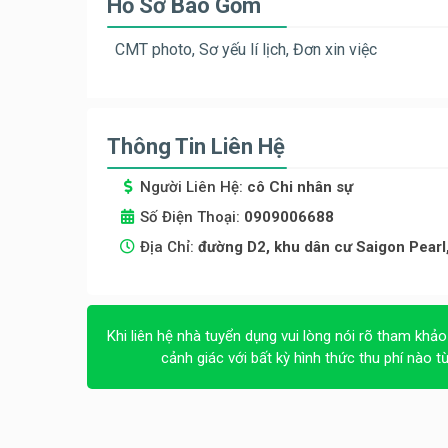
Hồ Sơ Bao Gồm
CMT photo, Sơ yếu lí lịch, Đơn xin việc
Thông Tin Liên Hệ
Người Liên Hệ:
cô Chi nhân sự
Số Điện Thoại:
0909006688
Địa Chỉ:
đường D2, khu dân cư Saigon Pear
Khi liên hệ nhà tuyển dụng vui lòng nói rõ tham khảo
cảnh giác với bất kỳ hình thức thu phí nào t