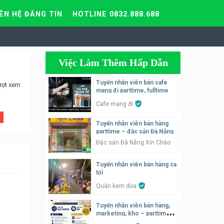
IÊN HỆ ĐĂNG TIN
HOTLINE 0832.888.688
Việc Làm Thêm Hấp Dẫn
Tuyển nhân viên bán cafe
ượt xem
mang đi parttime, fulltime
Cafe mang đi
Tuyển nhân viên bán hàng
parttime – đặc sản Đà Nẵng
Đặc sản Đà Nẵng Xin Chào
Tuyển nhân viên bán hàng ca
tối
Quán kem dừa
Tuyển nhân viên bán hàng,
marketing, kho – parttime,
fulltime