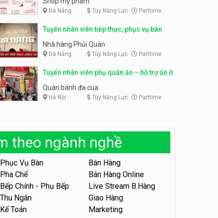
Shop mỹ phẩm
Đà Nẵng
Tùy Năng Lực
Parttime
Tuyển nhân viên bán hàng,
giữ xe parttime – Kibo Kid
Tuyển nhân viên content,
Tuyển nhân viên tiếp thực, phục vụ bàn
trực page, thu ngân parttime
KIBO KIDS
lương cao
GRAVI ESCAPE ROOM
Nhà hàng Phủi Quán
Đà Nẵng
Tùy Năng Lực
Parttime
Tuyển nhân viên edit ảnh,
video parttime
Tuyển nhân viên phụ quán ăn – hỗ trợ ăn ở
Công ty
Quán bánh đa cua
Hà Nội
Tùy Năng Lực
Parttime
Tuyển nhân viên tiếp thực,
phục vụ bàn
Nhà hàng Phủi Quán
àm theo ngành nghề
Tuyển nhân viên phục vụ ca
tối – quán kem dừa
Phục Vụ Bàn
Bán Hàng
Quán kem dừa
Pha Chế
Bán Hàng Online
Bếp Chính - Phụ Bếp
Live Stream B.Hàng
Tuyển nhân viên phụ bếp –
Bún Đậu Mắm Tôm – Bếp
Thu Ngân
Giao Hàng
Tiên
Bún Đậu Mắm Tôm - Bếp Tiên
Kế Toán
Marketing