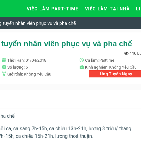
VIỆC LÀM PART-TIME
VIỆC LÀM TẠI NHÀ
L
g tuyển nhân viên phục vụ và pha chế
 tuyển nhân viên phục vụ và pha chế
110 L
Thời Hạn:
01/04/2018
Ca làm:
Parttime
Số lượng:
5
Kinh nghiệm:
Không Yêu Cầu
Ứng Tuyển Ngay
Giới tính:
Không Yêu Cầu
ha chế.
ỗi ca, ca sáng 7h-15h, ca chiều 13h-21h, lương 3 triệu/ tháng.
7h-15h, ca chiều 15h-21h, lương thoả thuận.