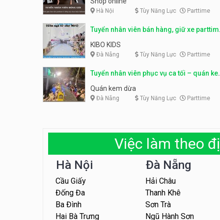
Shop online
Hà Nội
Tùy Năng Lực
Parttime
Tuyển nhân viên bán hàng, giữ xe parttim
– Kibo Kid
KIBO KIDS
Đà Nẵng
Tùy Năng Lực
Parttime
Tuyển nhân viên phục vụ ca tối – quán k
dừa
Quán kem dừa
Đà Nẵng
Tùy Năng Lực
Parttime
Việc làm theo đị
Hà Nội
Đà Nẵng
Cầu Giấy
Hải Châu
Đống Đa
Thanh Khê
Ba Đình
Sơn Trà
Hai Bà Trưng
Ngũ Hành Sơn