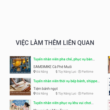
VIỆC LÀM THÊM LIÊN QUAN
Tuyển nhân viên pha chế, phục vụ bàn
parttime
SAMDIMIKE Cà Phê Muối
Đà Nẵng
Tùy Năng Lực
Parttime
Tuyển nhân viên thời vụ bếp bánh, shipper
parttime
Tiệm bánh ngọt
Đà Nẵng
Tùy Năng Lực
Parttime
Tuyển nhân viên phục vụ khu vui chơi
parttime linh động