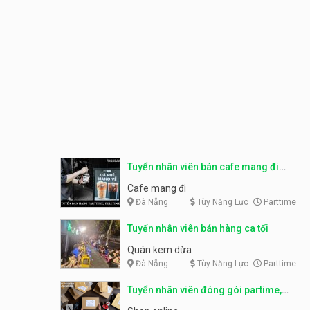
Tuyển nhân viên bán cafe mang đi
parttime, fulltime
Cafe mang đi
Đà Nẵng
Tùy Năng Lực
Parttime
Tuyển nhân viên bán hàng ca tối
Quán kem dừa
Đà Nẵng
Tùy Năng Lực
Parttime
Tuyển nhân viên đóng gói partime,
fulltime