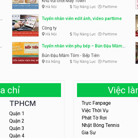
Khu vui chơi May Town
Hà Nội
Tùy Năng Lực
Parttime
e
Tuyển nhân viên edit ảnh, video parttime
Công ty
Hà Nội
Tùy Năng Lực
Parttime
em
Tuyển nhân viên phụ bếp – Bún Đậu Mắm
Tôm – Bếp Tiên
Bún Đậu Mắm Tôm - Bếp Tiên
Đà Nẵng
Tùy Năng Lực
Parttime
a chỉ
Việc l
TPHCM
Trực Fanpage
Việc Thời Vụ
Quận 1
Phát Tờ Rơi
Quận 2
Nhặt Bóng Tennis
Quận 3
Gia Sư
Quận 4