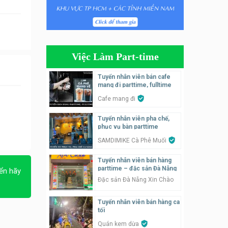
Tuyển nhân viên phụ quán ăn
– hỗ trợ ăn ở
Quán bánh đa cua
Việc Làm Part-time
Tuyển nhân viên bán hàng
parttime
Tuyển nhân viên bán cafe
mang đi parttime, fulltime
GÀ GÔ FASTFOOD
Cafe mang đi
Tuyển nhân viên bán hàng
Tuyển nhân viên pha chế,
parttime
phục vụ bàn parttime
Húp Tea
SAMDIMIKE Cà Phê Muối
Tuyển nhân viên pha chế
Tuyển nhân viên bán hàng
tiệm trà sữa
parttime – đặc sản Đà Nẵng
ển hãy
TRÀ SỮA THÁI LAN
Đặc sản Đà Nẵng Xin Chào
SONGKRAN
Tuyển nhân viên bán hàng ca
Tuyển nhân viên tư vấn bán
tối
hàng tiệm bánh ngọt
Quán kem dừa
Tiệm bánh ngọt