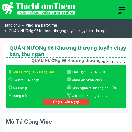
Skip to content
MENU
Trang chủ
Việc làm part-time
QUÁN NƯỚNg 96 Khương thượng tuyển chạy bàn, thu ngân
QUÁN NƯỚNg 96 Khương thượng tuyển chạy
bàn, thu ngân
QUÁN NƯỚNg 96 Khương thượng
263 Lượt xem
Mức Lương:
Tùy Năng Lực
Thời Hạn:
01/04/2018
Ca làm:
Tùy chọn
Chức vụ:
Nhân Viên
Số lượng:
5
Kinh nghiệm:
Không Yêu Cầu
Bằng cấp:
Giới tính:
Không Yêu Cầu
Ứng Tuyển Ngay
Mô Tả Công Việc