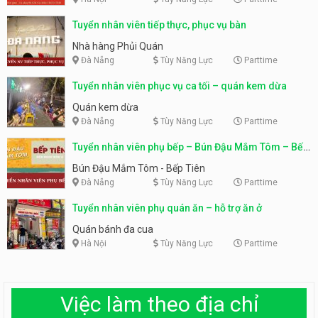
Tuyển nhân viên tiếp thực, phục vụ bàn
Nhà hàng Phủi Quán
Đà Nẵng
Tùy Năng Lực
Parttime
Tuyển nhân viên phục vụ ca tối – quán kem dừa
Quán kem dừa
Đà Nẵng
Tùy Năng Lực
Parttime
Tuyển nhân viên phụ bếp – Bún Đậu Mắm Tôm – Bếp
Tiên
Bún Đậu Mắm Tôm - Bếp Tiên
Đà Nẵng
Tùy Năng Lực
Parttime
Tuyển nhân viên phụ quán ăn – hỗ trợ ăn ở
Quán bánh đa cua
Hà Nội
Tùy Năng Lực
Parttime
Việc làm theo địa chỉ