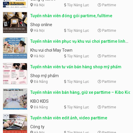
Hà Nội
Tùy Năng Lực
Parttime
Tuyển nhân viên đóng gói partime, fulltime
Shop online
Hà Nội
Tùy Năng Lực
Parttime
Tuyển nhân viên phục vụ khu vui chơi parttime linh
động
Khu vui chơi May Town
Hà Nội
Tùy Năng Lực
Parttime
Tuyển nhân viên tư vấn bán hàng shop mỹ phẩm
Shop mỹ phẩm
Đà Nẵng
Tùy Năng Lực
Parttime
Tuyển nhân viên bán hàng, giữ xe parttime – Kibo Kid
KIBO KIDS
Đà Nẵng
Tùy Năng Lực
Parttime
Tuyển nhân viên edit ảnh, video parttime
Công ty
Hà Nội
Tùy Năng Lực
Parttime