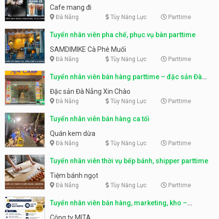
Cafe mang đi
Đà Nẵng
Tùy Năng Lực
Parttime
Tuyển nhân viên pha chế, phục vụ bàn parttime
SAMDIMIKE Cà Phê Muối
Đà Nẵng
Tùy Năng Lực
Parttime
Tuyển nhân viên bán hàng parttime – đặc sản Đà
Nẵng
Đặc sản Đà Nẵng Xin Chào
Đà Nẵng
Tùy Năng Lực
Parttime
Tuyển nhân viên bán hàng ca tối
Quán kem dừa
Đà Nẵng
Tùy Năng Lực
Parttime
Tuyển nhân viên thời vụ bếp bánh, shipper parttime
Tiệm bánh ngọt
Đà Nẵng
Tùy Năng Lực
Parttime
Tuyển nhân viên bán hàng, marketing, kho –
parttime, fulltime
Công ty MITA