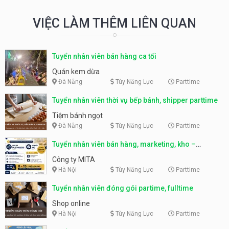
VIỆC LÀM THÊM LIÊN QUAN
Tuyển nhân viên bán hàng ca tối
Quán kem dừa
Đà Nẵng
Tùy Năng Lực
Parttime
Tuyển nhân viên thời vụ bếp bánh, shipper parttime
Tiệm bánh ngọt
Đà Nẵng
Tùy Năng Lực
Parttime
Tuyển nhân viên bán hàng, marketing, kho –
parttime, fulltime
Công ty MITA
Hà Nội
Tùy Năng Lực
Parttime
Tuyển nhân viên đóng gói partime, fulltime
Shop online
Hà Nội
Tùy Năng Lực
Parttime