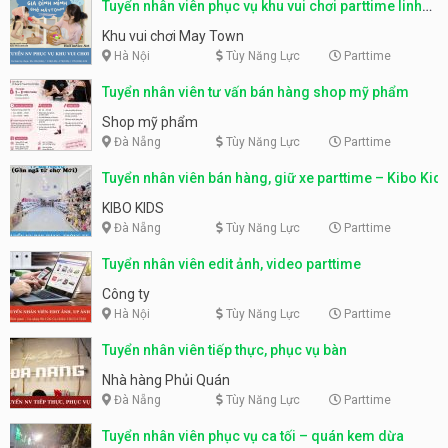
Tuyển nhân viên phục vụ khu vui chơi parttime linh
động
Khu vui chơi May Town
Hà Nội
Tùy Năng Lực
Parttime
Tuyển nhân viên tư vấn bán hàng shop mỹ phẩm
Shop mỹ phẩm
Đà Nẵng
Tùy Năng Lực
Parttime
Tuyển nhân viên bán hàng, giữ xe parttime – Kibo Kid
KIBO KIDS
Đà Nẵng
Tùy Năng Lực
Parttime
Tuyển nhân viên edit ảnh, video parttime
Công ty
Hà Nội
Tùy Năng Lực
Parttime
Tuyển nhân viên tiếp thực, phục vụ bàn
Nhà hàng Phủi Quán
Đà Nẵng
Tùy Năng Lực
Parttime
Tuyển nhân viên phục vụ ca tối – quán kem dừa