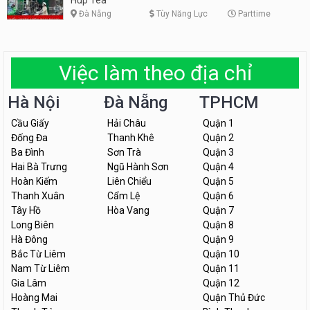
Đà Nẵng
Tùy Năng Lực
Parttime
Việc làm theo địa chỉ
Hà Nội
Đà Nẵng
TPHCM
Cầu Giấy
Hải Châu
Quận 1
Đống Đa
Thanh Khê
Quận 2
Ba Đình
Sơn Trà
Quận 3
Hai Bà Trưng
Ngũ Hành Sơn
Quận 4
Hoàn Kiếm
Liên Chiểu
Quận 5
Thanh Xuân
Cẩm Lệ
Quận 6
Tây Hồ
Hòa Vang
Quận 7
Long Biên
Quận 8
Hà Đông
Quận 9
Bắc Từ Liêm
Quận 10
Nam Từ Liêm
Quận 11
Gia Lâm
Quận 12
Hoàng Mai
Quận Thủ Đức