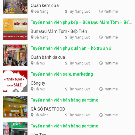
Quán kem dừa
Đà Nẵng
Tùy Năng Lực
Parttime
Tuyển nhân viên phụ bếp – Bún Đậu Mắm Tôm – Bếp
Tiên
Bún Đậu Mắm Tôm - Bếp Tiên
Đà Nẵng
Tùy Năng Lực
Parttime
Tuyển nhân viên phụ quán ăn – hỗ trợ ăn ở
Quán bánh đa cua
Hà Nội
Tùy Năng Lực
Parttime
Tuyển nhân viên sale, marketing
Công ty
Hà Nội
Tùy Năng Lực
Parttime
Tuyển nhân viên bán hàng parttime
GÀ GÔ FASTFOOD
Đà Nẵng
Tùy Năng Lực
Parttime
Tuyển nhân viên bán hàng parttime
Húp Tea