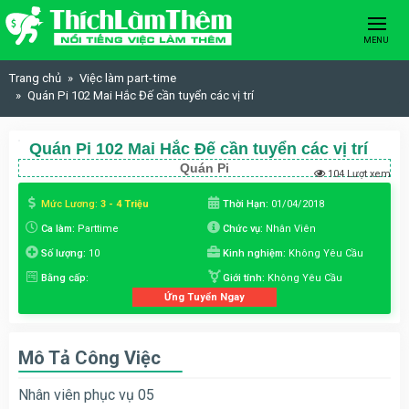
Skip to content
MENU
Trang chủ
Việc làm part-time
Quán Pi 102 Mai Hắc Đế cần tuyển các vị trí
Quán Pi 102 Mai Hắc Đế cần tuyển các vị trí
Quán Pi
104 Lượt xem
Mức Lương:
3 - 4 Triệu
Thời Hạn:
01/04/2018
Ca làm:
Parttime
Chức vụ:
Nhân Viên
Số lượng:
10
Kinh nghiệm:
Không Yêu Cầu
Bằng cấp:
Giới tính:
Không Yêu Cầu
Ứng Tuyển Ngay
Mô Tả Công Việc
Nhân viên phục vụ 05