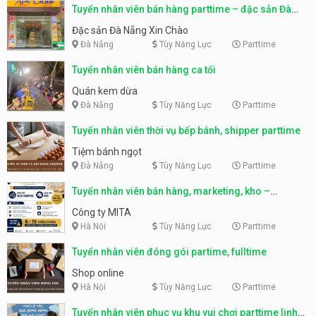
Tuyển nhân viên bán hàng parttime – đặc sản Đà
Nẵng
Đặc sản Đà Nẵng Xin Chào
Đà Nẵng
Tùy Năng Lực
Parttime
Tuyển nhân viên bán hàng ca tối
Quán kem dừa
Đà Nẵng
Tùy Năng Lực
Parttime
Tuyển nhân viên thời vụ bếp bánh, shipper parttime
Tiệm bánh ngọt
Đà Nẵng
Tùy Năng Lực
Parttime
Tuyển nhân viên bán hàng, marketing, kho –
parttime, fulltime
Công ty MITA
Hà Nội
Tùy Năng Lực
Parttime
Tuyển nhân viên đóng gói partime, fulltime
Shop online
Hà Nội
Tùy Năng Lực
Parttime
Tuyển nhân viên phục vụ khu vui chơi parttime linh