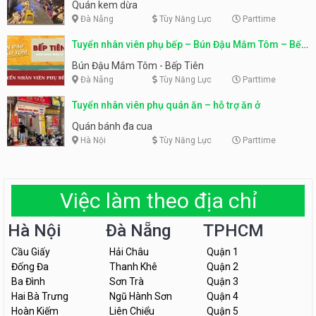
Quán kem dừa
Đà Nẵng
Tùy Năng Lực
Parttime
Tuyển nhân viên phụ bếp – Bún Đậu Mắm Tôm – Bếp
Tiên
Bún Đậu Mắm Tôm - Bếp Tiên
Đà Nẵng
Tùy Năng Lực
Parttime
Tuyển nhân viên phụ quán ăn – hỗ trợ ăn ở
Quán bánh đa cua
Hà Nội
Tùy Năng Lực
Parttime
Việc làm theo địa chỉ
Hà Nội
Đà Nẵng
TPHCM
Cầu Giấy
Hải Châu
Quận 1
Đống Đa
Thanh Khê
Quận 2
Ba Đình
Sơn Trà
Quận 3
Hai Bà Trưng
Ngũ Hành Sơn
Quận 4
Hoàn Kiếm
Liên Chiểu
Quận 5