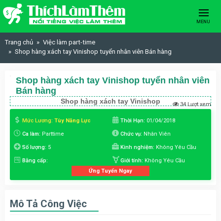
Skip to content
MENU
Trang chủ
Việc làm part-time
Shop hàng xách tay Vinishop tuyển nhân viên Bán hàng
Shop hàng xách tay Vinishop tuyển nhân viên
Bán hàng
Shop hàng xách tay Vinishop
34 Lượt xem
Mức Lương:
Tùy Năng Lực
Thời Hạn:
01/04/2018
Ca làm:
Parttime
Chức vụ:
Nhân Viên
Số lượng:
5
Kinh nghiệm:
Không Yêu Cầu
Bằng cấp:
Giới tính:
Không Yêu Cầu
Ứng Tuyển Ngay
Mô Tả Công Việc