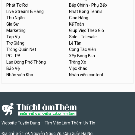
Phát Tờ Rơi
Bếp Chính - Phụ Bếp
Live Stream B.Hàng
Nhặt Bóng Tennis
Thu Ngân
Giao Hàng
Gia Sư
Kế Toán
Marketing
Giúp Việc Theo Giờ
Tạp Vụ
Sale - Telesale
Trợ Giảng
Lễ Tân
Trông Quán Net
Cộng Tác Viên
PG - PB
Xếp Bóng Bi a
Lao Động Phổ Thông
Trông Xe
Bảo Vệ
Việc Khác
Nhân viên Kho
Nhân viên content
Website Tuyển Dụng – Tìm Việc Làm Thêm Uy Tín
Địa chỉ: Số 179, Nguyễn Ngọc Vũ, Cầu Giấy, Hà Nội