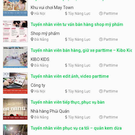
động
Khu vui chơi May Town
Hà Nội
Tùy Năng Lực
Parttime
Tuyển nhân viên tư vấn bán hàng shop mỹ phẩm
Shop mỹ phẩm
Đà Nẵng
Tùy Năng Lực
Parttime
Tuyển nhân viên bán hàng, giữ xe parttime – Kibo Kid
KIBO KIDS
Đà Nẵng
Tùy Năng Lực
Parttime
Tuyển nhân viên edit ảnh, video parttime
Công ty
Hà Nội
Tùy Năng Lực
Parttime
Tuyển nhân viên tiếp thực, phục vụ bàn
Nhà hàng Phủi Quán
Đà Nẵng
Tùy Năng Lực
Parttime
Tuyển nhân viên phục vụ ca tối – quán kem dừa