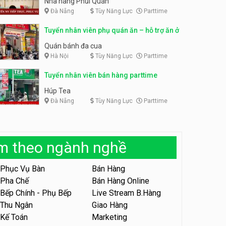
Nhà hàng Phủi Quán
Đà Nẵng
Tùy Năng Lực
Parttime
Tuyển nhân viên phục vụ ca
tối – quán kem dừa
Tuyển nhân viên pha chế,
Tuyển nhân viên phụ quán ăn – hỗ trợ ăn ở
phục vụ bàn parttime
Quán kem dừa
Cafe Vợt
Quán bánh đa cua
Hà Nội
Tùy Năng Lực
Parttime
Tuyển nhân viên phụ bếp –
Bún Đậu Mắm Tôm – Bếp
Tiên
Tuyển nhân viên bán hàng parttime
Bún Đậu Mắm Tôm - Bếp Tiên
Húp Tea
Đà Nẵng
Tùy Năng Lực
Parttime
Tuyển nhân viên phụ quán ăn
– hỗ trợ ăn ở
Quán bánh đa cua
àm theo ngành nghề
Tuyển nhân viên sale,
marketing
Phục Vụ Bàn
Bán Hàng
Công ty
Pha Chế
Bán Hàng Online
Bếp Chính - Phụ Bếp
Live Stream B.Hàng
Tuyển nhân viên bán hàng
parttime
Thu Ngân
Giao Hàng
Kế Toán
Marketing
GÀ GÔ FASTFOOD