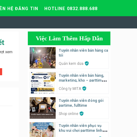
IÊN HỆ ĐĂNG TIN
HOTLINE 0832.888.688
Việc Làm Thêm Hấp Dẫn
ết
Tuyển nhân viên bán hàng ca
ượt xem
tối
Quán kem dừa
Tuyển nhân viên bán hàng,
marketing, kho – parttime,
fulltime
Công ty MITA
Tuyển nhân viên đóng gói
partime, fulltime
Shop online
Tuyển nhân viên phục vụ
khu vui chơi parttime linh
động