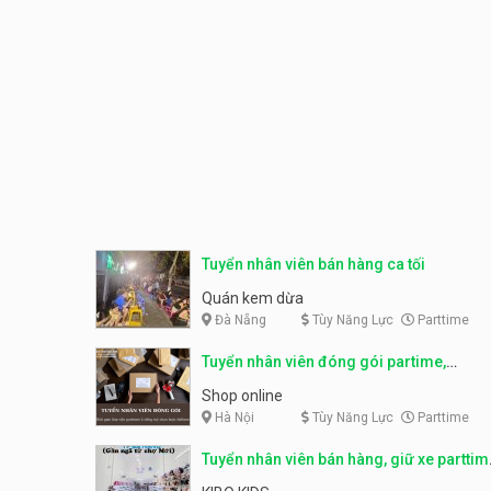
Tuyển nhân viên bán hàng ca tối
Quán kem dừa
Đà Nẵng
Tùy Năng Lực
Parttime
Tuyển nhân viên đóng gói partime,
fulltime
Shop online
Hà Nội
Tùy Năng Lực
Parttime
Tuyển nhân viên bán hàng, giữ xe parttim
– Kibo Kid