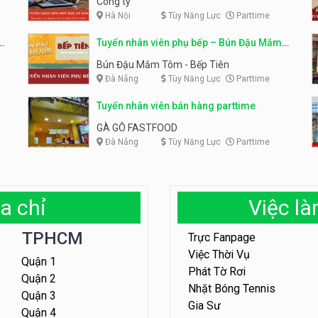
Công ty
Hà Nội
Tùy Năng Lực
Parttime
em
Tuyển nhân viên phụ bếp – Bún Đậu Mắm
Tôm – Bếp Tiên
Bún Đậu Mắm Tôm - Bếp Tiên
Đà Nẵng
Tùy Năng Lực
Parttime
Tuyển nhân viên bán hàng parttime
GÀ GÔ FASTFOOD
Đà Nẵng
Tùy Năng Lực
Parttime
a chỉ
Việc l
TPHCM
Trực Fanpage
Việc Thời Vụ
Quận 1
Phát Tờ Rơi
Quận 2
Nhặt Bóng Tennis
Quận 3
Gia Sư
Quận 4