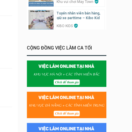
Khu vui chơi May Town
Tuyển nhân viên bán hàng,
giữ xe parttime – Kibo Kid
KIBO KIDS
Tuyển nhân viên edit ảnh,
video parttime
CỘNG ĐỒNG VIỆC LÀM CA TỐI
Công ty
Tuyển nhân viên tiếp thực,
phục vụ bàn
Nhà hàng Phủi Quán
Tuyển nhân viên phụ quán ăn
– hỗ trợ ăn ở
Quán bánh đa cua
Tuyển nhân viên bán hàng
parttime
GÀ GÔ FASTFOOD