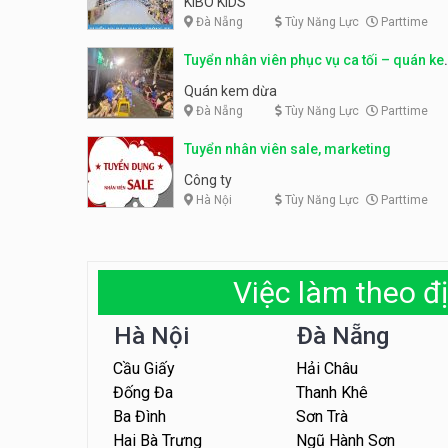
KIBO KIDS
Đà Nẵng
Tùy Năng Lực
Parttime
Tuyển nhân viên phục vụ ca tối – quán k
dừa
Quán kem dừa
Đà Nẵng
Tùy Năng Lực
Parttime
Tuyển nhân viên sale, marketing
Công ty
Hà Nội
Tùy Năng Lực
Parttime
Việc làm theo đị
Hà Nội
Đà Nẵng
Cầu Giấy
Hải Châu
Đống Đa
Thanh Khê
Ba Đình
Sơn Trà
Hai Bà Trưng
Ngũ Hành Sơn