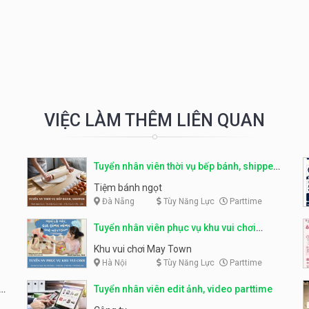
VIỆC LÀM THÊM LIÊN QUAN
Tuyển nhân viên thời vụ bếp bánh, shipper
parttime
Tiệm bánh ngọt
Đà Nẵng
Tùy Năng Lực
Parttime
Tuyển nhân viên phục vụ khu vui chơi
parttime linh động
Khu vui chơi May Town
Hà Nội
Tùy Năng Lực
Parttime
e
Tuyển nhân viên edit ảnh, video parttime