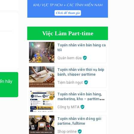
Tuyển nhân viên bán hàng
parttime
Húp Tea
Việc Làm Part-time
Tuyển nhân viên pha chế
tiệm trà sữa
Tuyển nhân viên bán hàng ca
TRÀ SỮA THÁI LAN
tối
SONGKRAN
Quán kem dừa
Tuyển nhân viên tư vấn bán
Tuyển nhân viên thời vụ bếp
hàng tiệm bánh ngọt
bánh, shipper parttime
Tiệm bánh ngọt
ển hãy
Tiệm bánh ngọt
Tuyển nhân viên pha chế,
Tuyển nhân viên bán hàng,
phục vụ bàn
marketing, kho – parttime,
fulltime
SNACK BAR NHẬT
Công ty MITA
Tuyển nhân viên đóng gói
Tuyển quản lý, kế toán ca,
partime, fulltime
bếp, bếp chính lương cao
Shop online
Nhà hàng Phố Men Chill