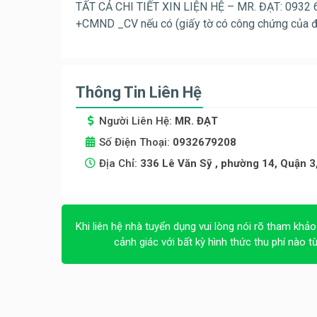
TẤT CẢ CHI TIẾT XIN LIỆN HỆ – MR. ĐẠT: 0932 679
+CMND _CV nếu có (giấy tờ có công chứng của đị
Thông Tin Liên Hệ
Người Liên Hệ:
MR. ĐẠT
Số Điện Thoại:
0932679208
Địa Chỉ:
336 Lê Văn Sỹ , phường 14, Quận 
Khi liên hệ nhà tuyển dụng vui lòng nói rõ tham khảo
cảnh giác với bất kỳ hình thức thu phí nào t