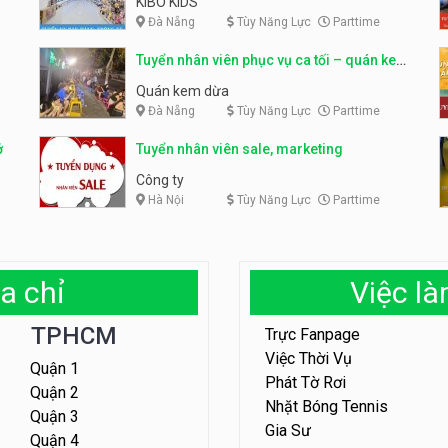
KIBO KIDS
Đà Nẵng
Tùy Năng Lực
Parttime
Tuyển nhân viên phục vụ ca tối – quán kem
dừa
Quán kem dừa
Đà Nẵng
Tùy Năng Lực
Parttime
ở
Tuyển nhân viên sale, marketing
Công ty
Hà Nội
Tùy Năng Lực
Parttime
a chỉ
Việc l
TPHCM
Trực Fanpage
Việc Thời Vụ
Quận 1
Phát Tờ Rơi
Quận 2
Nhặt Bóng Tennis
Quận 3
Gia Sư
Quận 4