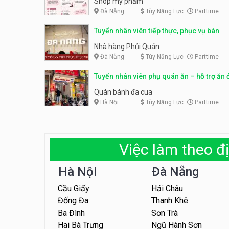
Shop mỹ phẩm
Đà Nẵng
Tùy Năng Lực
Parttime
Tuyển nhân viên tiếp thực, phục vụ bàn
Nhà hàng Phủi Quán
Đà Nẵng
Tùy Năng Lực
Parttime
Tuyển nhân viên phụ quán ăn – hỗ trợ ăn 
Quán bánh đa cua
Hà Nội
Tùy Năng Lực
Parttime
Việc làm theo đị
Hà Nội
Đà Nẵng
Cầu Giấy
Hải Châu
Đống Đa
Thanh Khê
Ba Đình
Sơn Trà
Hai Bà Trưng
Ngũ Hành Sơn