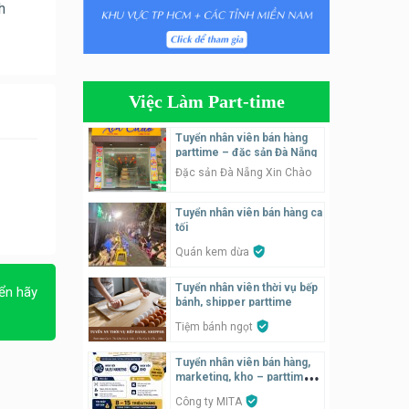
h
Tuyển nhân viên bán hàng
parttime
GÀ GÔ FASTFOOD
Việc Làm Part-time
Tuyển nhân viên bán hàng
parttime
Tuyển nhân viên bán hàng
parttime – đặc sản Đà Nẵng
Húp Tea
Đặc sản Đà Nẵng Xin Chào
Tuyển nhân viên pha chế
Tuyển nhân viên bán hàng ca
tiệm trà sữa
tối
TRÀ SỮA THÁI LAN
SONGKRAN
Quán kem dừa
Tuyển nhân viên tư vấn bán
Tuyển nhân viên thời vụ bếp
ển hãy
hàng tiệm bánh ngọt
bánh, shipper parttime
Tiệm bánh ngọt
Tiệm bánh ngọt
Tuyển nhân viên bán hàng,
Tuyển nhân viên pha chế,
marketing, kho – parttime,
phục vụ bàn
fulltime
Công ty MITA
SNACK BAR NHẬT