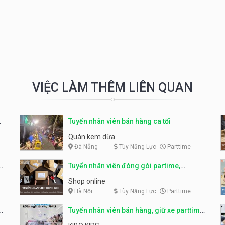
VIỆC LÀM THÊM LIÊN QUAN
Tuyển nhân viên bán hàng ca tối
Quán kem dừa
Đà Nẵng
Tùy Năng Lực
Parttime
o
Tuyển nhân viên đóng gói partime,
fulltime
Shop online
Hà Nội
Tùy Năng Lực
Parttime
ỹ
Tuyển nhân viên bán hàng, giữ xe parttime
– Kibo Kid