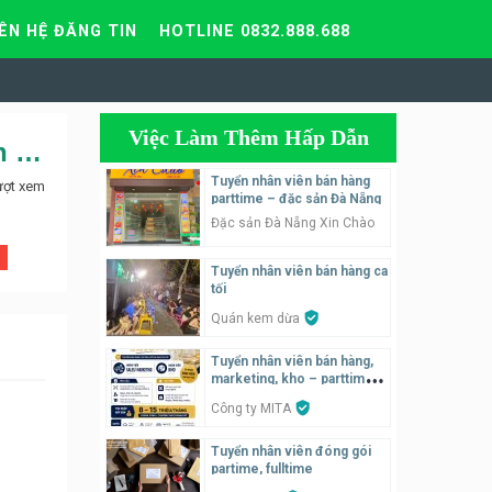
IÊN HỆ ĐĂNG TIN
HOTLINE 0832.888.688
Việc Làm Thêm Hấp Dẫn
Shop Thời Trang Adam and Violet Shop tuyển nhân viên bán hàng
Tuyển nhân viên bán hàng
ượt xem
parttime – đặc sản Đà Nẵng
Đặc sản Đà Nẵng Xin Chào
Tuyển nhân viên bán hàng ca
tối
Quán kem dừa
Tuyển nhân viên bán hàng,
marketing, kho – parttime,
fulltime
Công ty MITA
Tuyển nhân viên đóng gói
partime, fulltime