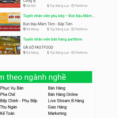
Công ty
Hà Nội
Tùy Năng Lực
Parttime
Tuyển nhân viên tiếp thực,
phục vụ bàn
Tuyển nhân viên phụ bếp, tạp
Tuyển nhân viên phụ bếp – Bún Đậu Mắm
vụ, hỗ trợ ra đơn
Nhà hàng Phủi Quán
Shop đồ ăn đêm Trang Béo
Tôm – Bếp Tiên
Bún Đậu Mắm Tôm - Bếp Tiên
Đà Nẵng
Tùy Năng Lực
Parttime
Tuyển nhân viên phục vụ ca
tối – quán kem dừa
Tuyển nhân viên bán hàng parttime
Quán kem dừa
GÀ GÔ FASTFOOD
Đà Nẵng
Tùy Năng Lực
Parttime
Tuyển nhân viên phụ bếp –
Bún Đậu Mắm Tôm – Bếp
Tiên
Bún Đậu Mắm Tôm - Bếp Tiên
àm theo ngành nghề
Tuyển nhân viên phụ quán ăn
– hỗ trợ ăn ở
Phục Vụ Bàn
Bán Hàng
Quán bánh đa cua
Pha Chế
Bán Hàng Online
Bếp Chính - Phụ Bếp
Live Stream B.Hàng
Tuyển nhân viên sale,
marketing
Thu Ngân
Giao Hàng
Kế Toán
Marketing
Công ty