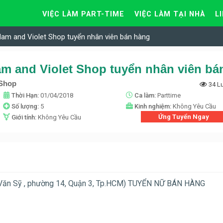
VIỆC LÀM PART-TIME
VIỆC LÀM TẠI NHÀ
L
am and Violet Shop tuyển nhân viên bán hàng
 Shop
34 L
Thời Hạn:
01/04/2018
Ca làm:
Parttime
Số lượng:
5
Kinh nghiệm:
Không Yêu Cầu
Ứng Tuyển Ngay
Giới tính:
Không Yêu Cầu
ê Văn Sỹ , phường 14, Quận 3, Tp.HCM) TUYỂN NỮ BÁN HÀNG