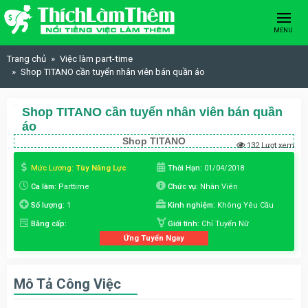
Skip to content
MENU
Trang chủ
Việc làm part-time
Shop TITANO cần tuyển nhân viên bán quần áo
Shop TITANO cần tuyển nhân viên bán quần
áo
Shop TITANO
132 Lượt xem
Mức Lương:
Tùy Năng Lực
Thời Hạn:
01/04/2018
Ca làm:
Parttime
Chức vụ:
Nhân Viên
Số lượng:
1
Kinh nghiệm:
Không Yêu Cầu
Bằng cấp:
Giới tính:
Chỉ Tuyển Nữ
Ứng Tuyển Ngay
Mô Tả Công Việc