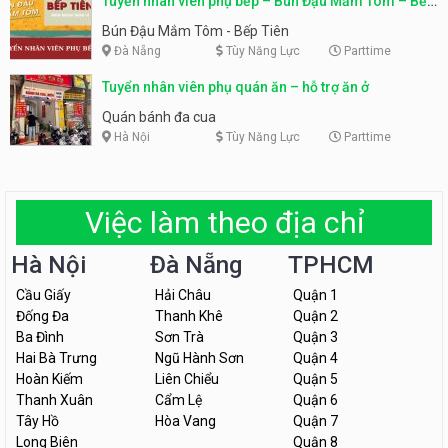
Tuyển nhân viên phụ bếp – Bún Đậu Mắm Tôm – Bếp
Tiên
Bún Đậu Mắm Tôm - Bếp Tiên
Đà Nẵng
Tùy Năng Lực
Parttime
Tuyển nhân viên phụ quán ăn – hỗ trợ ăn ở
Quán bánh đa cua
Hà Nội
Tùy Năng Lực
Parttime
Việc làm theo địa chỉ
Hà Nội
Đà Nẵng
TPHCM
Cầu Giấy
Hải Châu
Quận 1
Đống Đa
Thanh Khê
Quận 2
Ba Đình
Sơn Trà
Quận 3
Hai Bà Trưng
Ngũ Hành Sơn
Quận 4
Hoàn Kiếm
Liên Chiểu
Quận 5
Thanh Xuân
Cẩm Lệ
Quận 6
Tây Hồ
Hòa Vang
Quận 7
Long Biên
Quận 8