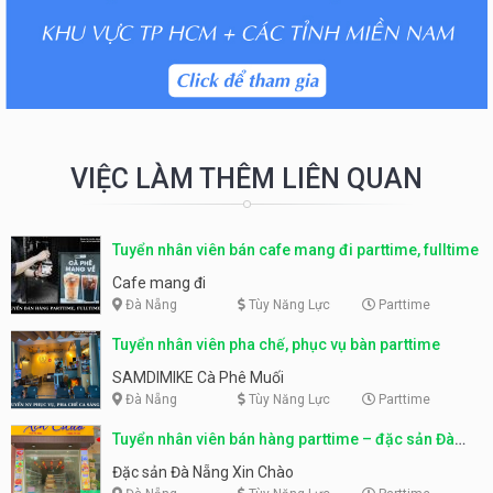
VIỆC LÀM THÊM LIÊN QUAN
Tuyển nhân viên bán cafe mang đi parttime, fulltime
Cafe mang đi
Đà Nẵng
Tùy Năng Lực
Parttime
Tuyển nhân viên pha chế, phục vụ bàn parttime
SAMDIMIKE Cà Phê Muối
Đà Nẵng
Tùy Năng Lực
Parttime
Tuyển nhân viên bán hàng parttime – đặc sản Đà
Nẵng
Đặc sản Đà Nẵng Xin Chào