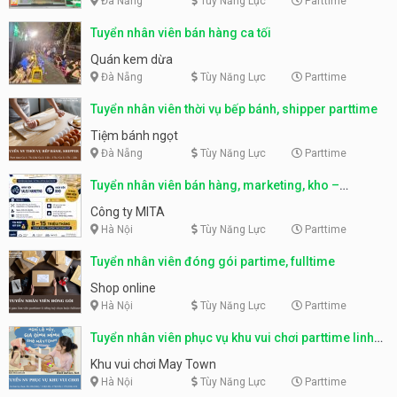
Đà Nẵng
Tùy Năng Lực
Parttime
Tuyển nhân viên bán hàng ca tối
Quán kem dừa
Đà Nẵng
Tùy Năng Lực
Parttime
Tuyển nhân viên thời vụ bếp bánh, shipper parttime
Tiệm bánh ngọt
Đà Nẵng
Tùy Năng Lực
Parttime
Tuyển nhân viên bán hàng, marketing, kho –
parttime, fulltime
Công ty MITA
Hà Nội
Tùy Năng Lực
Parttime
Tuyển nhân viên đóng gói partime, fulltime
Shop online
Hà Nội
Tùy Năng Lực
Parttime
Tuyển nhân viên phục vụ khu vui chơi parttime linh
động
Khu vui chơi May Town
Hà Nội
Tùy Năng Lực
Parttime