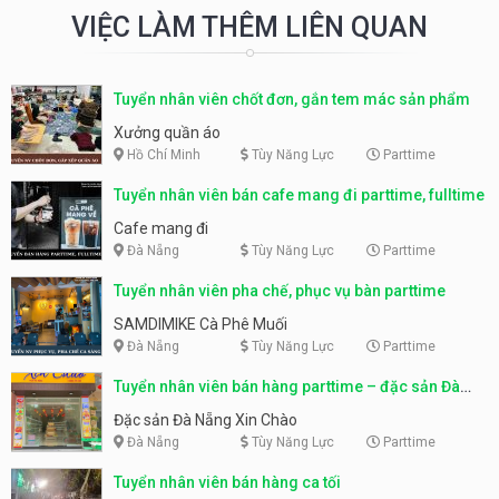
VIỆC LÀM THÊM LIÊN QUAN
Tuyển nhân viên chốt đơn, gắn tem mác sản phẩm
Xưởng quần áo
Hồ Chí Minh
Tùy Năng Lực
Parttime
Tuyển nhân viên bán cafe mang đi parttime, fulltime
Cafe mang đi
Đà Nẵng
Tùy Năng Lực
Parttime
Tuyển nhân viên pha chế, phục vụ bàn parttime
SAMDIMIKE Cà Phê Muối
Đà Nẵng
Tùy Năng Lực
Parttime
Tuyển nhân viên bán hàng parttime – đặc sản Đà
Nẵng
Đặc sản Đà Nẵng Xin Chào
Đà Nẵng
Tùy Năng Lực
Parttime
Tuyển nhân viên bán hàng ca tối