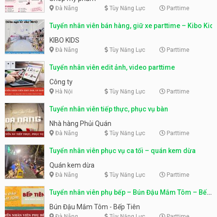
Đà Nẵng
Tùy Năng Lực
Parttime
Tuyển nhân viên bán hàng, giữ xe parttime – Kibo Kid
KIBO KIDS
Đà Nẵng
Tùy Năng Lực
Parttime
Tuyển nhân viên edit ảnh, video parttime
Công ty
Hà Nội
Tùy Năng Lực
Parttime
Tuyển nhân viên tiếp thực, phục vụ bàn
Nhà hàng Phủi Quán
Đà Nẵng
Tùy Năng Lực
Parttime
Tuyển nhân viên phục vụ ca tối – quán kem dừa
Quán kem dừa
Đà Nẵng
Tùy Năng Lực
Parttime
Tuyển nhân viên phụ bếp – Bún Đậu Mắm Tôm – Bếp
Tiên
Bún Đậu Mắm Tôm - Bếp Tiên
Đà Nẵng
Tùy Năng Lực
Parttime