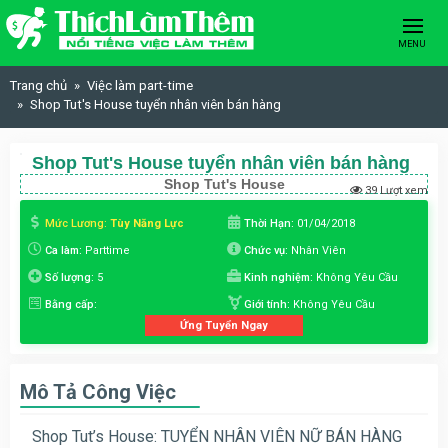
Skip to content
MENU
Trang chủ
Việc làm part-time
Shop Tut's House tuyển nhân viên bán hàng
Shop Tut's House tuyển nhân viên bán hàng
Shop Tut's House
39 Lượt xem
Mức Lương:
Tùy Năng Lực
Thời Hạn:
01/04/2018
Ca làm:
Parttime
Chức vụ:
Nhân Viên
Số lượng:
5
Kinh nghiệm:
Không Yêu Cầu
Bằng cấp:
Giới tính:
Không Yêu Cầu
Ứng Tuyển Ngay
Mô Tả Công Việc
Shop Tut’s House: TUYỂN NHÂN VIÊN NỮ BÁN HÀNG