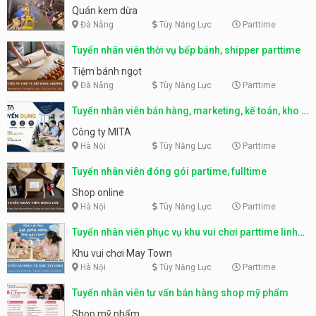
Quán kem dừa
Đà Nẵng
Tùy Năng Lực
Parttime
Tuyển nhân viên thời vụ bếp bánh, shipper parttime
Tiệm bánh ngọt
Đà Nẵng
Tùy Năng Lực
Parttime
Tuyển nhân viên bán hàng, marketing, kế toán, kho –
parttime, fulltime
Công ty MITA
Hà Nội
Tùy Năng Lực
Parttime
Tuyển nhân viên đóng gói partime, fulltime
Shop online
Hà Nội
Tùy Năng Lực
Parttime
Tuyển nhân viên phục vụ khu vui chơi parttime linh
động
Khu vui chơi May Town
Hà Nội
Tùy Năng Lực
Parttime
Tuyển nhân viên tư vấn bán hàng shop mỹ phẩm
Shop mỹ phẩm