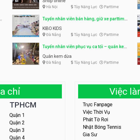
Shop online
Hà Nội
Tùy Năng Lực
Parttime
ỹ
Tuyển nhân viên bán hàng, giữ xe parttime
– Kibo Kid
KIBO KIDS
Đà Nẵng
Tùy Năng Lực
Parttime
Tuyển nhân viên phục vụ ca tối – quán kem
dừa
Quán kem dừa
Đà Nẵng
Tùy Năng Lực
Parttime
a chỉ
Việc l
TPHCM
Trực Fanpage
Việc Thời Vụ
Quận 1
Phát Tờ Rơi
Quận 2
Nhặt Bóng Tennis
Quận 3
Gia Sư
Quận 4