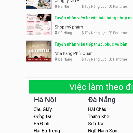
Công ty MITA
Hà Nội
Tùy Năng Lực
Parttime
Tuyển nhân viên tư vấn bán hàng shop m
phẩm
Shop mỹ phẩm
Đà Nẵng
Tùy Năng Lực
Parttime
Tuyển nhân viên tiếp thực, phục vụ bàn
Nhà hàng Phủi Quán
Đà Nẵng
Tùy Năng Lực
Parttime
Việc làm theo đị
Hà Nội
Đà Nẵng
Cầu Giấy
Hải Châu
Đống Đa
Thanh Khê
Ba Đình
Sơn Trà
Hai Bà Trưng
Ngũ Hành Sơn