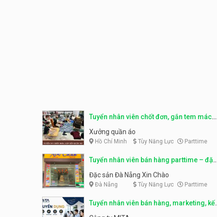
Tuyển nhân viên chốt đơn, gắn tem mác
sản phẩm
Xưởng quần áo
Hồ Chí Minh
Tùy Năng Lực
Parttime
Tuyển nhân viên bán hàng parttime – đặc
sản Đà Nẵng
Đặc sản Đà Nẵng Xin Chào
Đà Nẵng
Tùy Năng Lực
Parttime
Tuyển nhân viên bán hàng, marketing, kế
toán, kho – parttime, fulltime