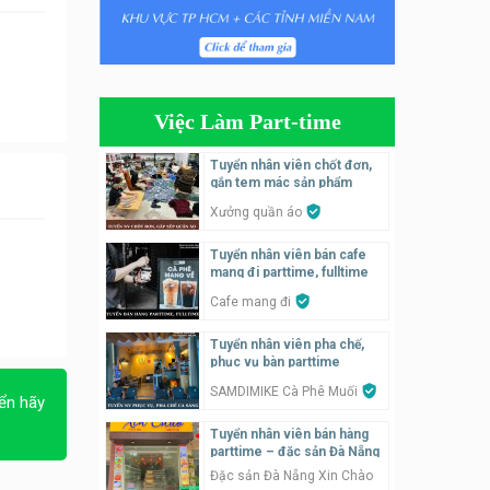
Tuyển nhân viên tiếp thực,
phục vụ bàn
Nhà hàng Phủi Quán
Việc Làm Part-time
Tuyển nhân viên phụ quán ăn
– hỗ trợ ăn ở
Tuyển nhân viên chốt đơn,
gắn tem mác sản phẩm
Quán bánh đa cua
Xưởng quần áo
Tuyển nhân viên bán hàng
Tuyển nhân viên bán cafe
parttime
mang đi parttime, fulltime
GÀ GÔ FASTFOOD
Cafe mang đi
Tuyển nhân viên bán hàng
Tuyển nhân viên pha chế,
parttime
phục vụ bàn parttime
Húp Tea
SAMDIMIKE Cà Phê Muối
ển hãy
Tuyển nhân viên bán hàng
Tuyển nhân viên pha chế
parttime – đặc sản Đà Nẵng
tiệm trà sữa
Đặc sản Đà Nẵng Xin Chào
TRÀ SỮA THÁI LAN