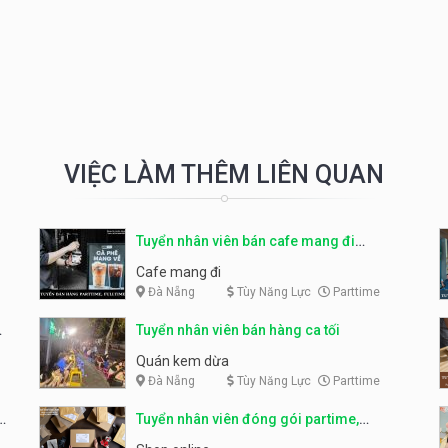
VIỆC LÀM THÊM LIÊN QUAN
Tuyển nhân viên bán cafe mang đi
parttime, fulltime
Cafe mang đi
Đà Nẵng
Tùy Năng Lực
Parttime
Tuyển nhân viên bán hàng ca tối
Quán kem dừa
Đà Nẵng
Tùy Năng Lực
Parttime
Tuyển nhân viên đóng gói partime,
fulltime