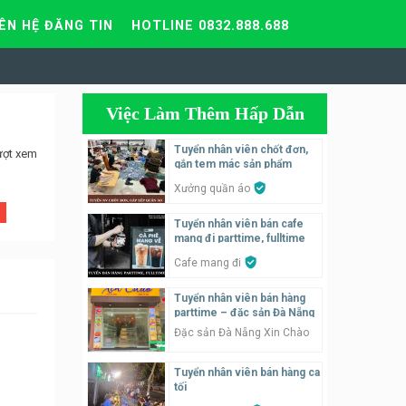
IÊN HỆ ĐĂNG TIN
HOTLINE 0832.888.688
Việc Làm Thêm Hấp Dẫn
Tuyển nhân viên chốt đơn,
ượt xem
gắn tem mác sản phẩm
Xưởng quần áo
Tuyển nhân viên bán cafe
mang đi parttime, fulltime
Cafe mang đi
Tuyển nhân viên bán hàng
parttime – đặc sản Đà Nẵng
Đặc sản Đà Nẵng Xin Chào
Tuyển nhân viên bán hàng ca
tối