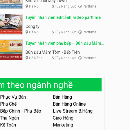
Khu vui chơi May Town
Hà Nội
Tùy Năng Lực
Parttime
Tuyển nhân viên tư vấn bán
hàng shop mỹ phẩm
Tuyển nhân viên phục vụ
Tuyển nhân viên edit ảnh, video parttime
bàn parttime
Shop mỹ phẩm
Quán ăn, Cafe
Công ty
Hà Nội
Tùy Năng Lực
Parttime
Tuyển nhân viên bán hàng,
giữ xe parttime – Kibo Kid
Tuyển nhân viên phụ bếp – Bún Đậu Mắm
KIBO KIDS
Tôm – Bếp Tiên
Bún Đậu Mắm Tôm - Bếp Tiên
Đà Nẵng
Tùy Năng Lực
Parttime
Tuyển nhân viên edit ảnh,
video parttime
Công ty
àm theo ngành nghề
Tuyển nhân viên tiếp thực,
phục vụ bàn
Phục Vụ Bàn
Bán Hàng
Nhà hàng Phủi Quán
Pha Chế
Bán Hàng Online
Bếp Chính - Phụ Bếp
Live Stream B.Hàng
Tuyển nhân viên phục vụ ca
tối – quán kem dừa
Thu Ngân
Giao Hàng
Kế Toán
Marketing
Quán kem dừa