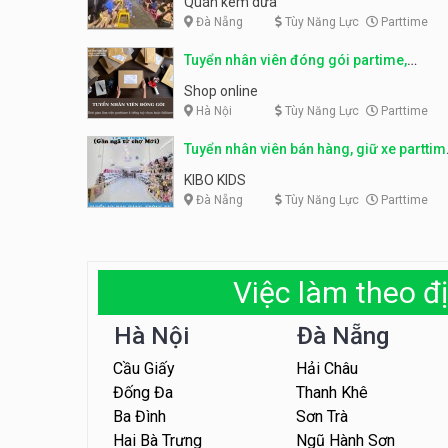
Quán kem dừa
Đà Nẵng
Tùy Năng Lực
Parttime
Tuyển nhân viên đóng gói partime,
fulltime
Shop online
Hà Nội
Tùy Năng Lực
Parttime
Tuyển nhân viên bán hàng, giữ xe parttim
– Kibo Kid
KIBO KIDS
Đà Nẵng
Tùy Năng Lực
Parttime
Việc làm theo đị
Hà Nội
Đà Nẵng
Cầu Giấy
Hải Châu
Đống Đa
Thanh Khê
Ba Đình
Sơn Trà
Hai Bà Trưng
Ngũ Hành Sơn