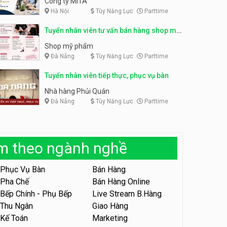
Công ty MITA
Hà Nội
Tùy Năng Lực
Parttime
Tuyển nhân viên đóng gói
partime, fulltime
Tuyển nhân viên đóng gói
Tuyển nhân viên tư vấn bán hàng shop mỹ
parttime
Shop online
phẩm
Shop online
Shop mỹ phẩm
Đà Nẵng
Tùy Năng Lực
Parttime
Tuyển nhân viên phục vụ
khu vui chơi parttime linh
động
Tuyển nhân viên tiếp thực, phục vụ bàn
Khu vui chơi May Town
Nhà hàng Phủi Quán
Đà Nẵng
Tùy Năng Lực
Parttime
Tuyển nhân viên tư vấn bán
hàng shop mỹ phẩm
Shop mỹ phẩm
àm theo ngành nghề
Tuyển nhân viên bán hàng,
giữ xe parttime – Kibo Kid
Phục Vụ Bàn
Bán Hàng
KIBO KIDS
Pha Chế
Bán Hàng Online
Bếp Chính - Phụ Bếp
Live Stream B.Hàng
Tuyển nhân viên edit ảnh,
video parttime
Thu Ngân
Giao Hàng
Kế Toán
Marketing
Công ty