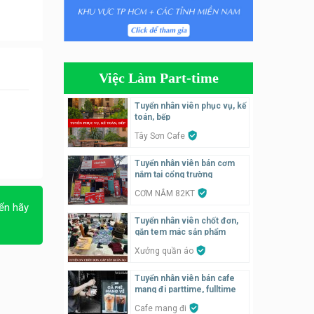
Tuyển nhân viên bán hàng,
giữ xe parttime – Kibo Kid
KIBO KIDS
Việc Làm Part-time
Tuyển nhân viên edit ảnh,
video parttime
Tuyển nhân viên phục vụ, kế
toán, bếp
Công ty
Tây Sơn Cafe
Tuyển nhân viên tiếp thực,
Tuyển nhân viên bán cơm
phục vụ bàn
nắm tại cổng trường
Nhà hàng Phủi Quán
CƠM NẮM 82KT
ển hãy
Tuyển nhân viên phụ quán ăn
Tuyển nhân viên chốt đơn,
– hỗ trợ ăn ở
gắn tem mác sản phẩm
Quán bánh đa cua
Xưởng quần áo
Tuyển nhân viên bán cafe
Tuyển nhân viên bán hàng
mang đi parttime, fulltime
parttime
Cafe mang đi
GÀ GÔ FASTFOOD