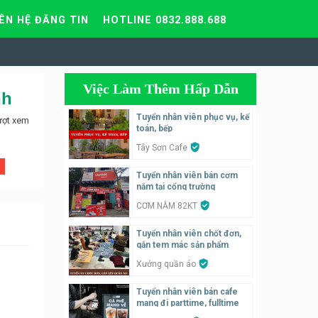
IÊN HỆ ĐĂNG TIN
HOTLINE 0832.888.688
Việc Làm Thêm Hấp Dẫn
nh
Tuyển nhân viên phục vụ, kế
ượt xem
toán, bếp
Tây Sơn Cafe
Tuyển nhân viên bán cơm
nắm tại cổng trường
CƠM NẮM 82KT
Tuyển nhân viên chốt đơn,
gắn tem mác sản phẩm
Xưởng quần áo
Tuyển nhân viên bán cafe
mang đi parttime, fulltime