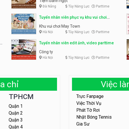
Tiệm bánh ngọt
Đà Nẵng
Tùy Năng Lực
Parttime
Tuyển nhân viên phục vụ khu vui chơi
parttime linh động
Khu vui chơi May Town
Hà Nội
Tùy Năng Lực
Parttime
e
Tuyển nhân viên edit ảnh, video parttime
Công ty
Hà Nội
Tùy Năng Lực
Parttime
a chỉ
Việc l
TPHCM
Trực Fanpage
Việc Thời Vụ
Quận 1
Phát Tờ Rơi
Quận 2
Nhặt Bóng Tennis
Quận 3
Gia Sư
Quận 4