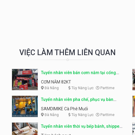
VIỆC LÀM THÊM LIÊN QUAN
Tuyển nhân viên bán cơm nắm tại cổng
trường
CƠM NẮM 82KT
Đà Nẵng
Tùy Năng Lực
Parttime
Tuyển nhân viên pha chế, phục vụ bàn
parttime
SAMDIMIKE Cà Phê Muối
Đà Nẵng
Tùy Năng Lực
Parttime
Tuyển nhân viên thời vụ bếp bánh, shipper
parttime