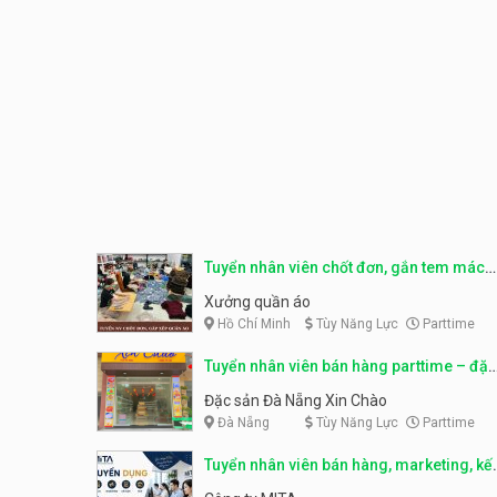
Tuyển nhân viên chốt đơn, gắn tem mác
sản phẩm
Xưởng quần áo
Hồ Chí Minh
Tùy Năng Lực
Parttime
Tuyển nhân viên bán hàng parttime – đặc
sản Đà Nẵng
Đặc sản Đà Nẵng Xin Chào
Đà Nẵng
Tùy Năng Lực
Parttime
Tuyển nhân viên bán hàng, marketing, kế
toán, kho – parttime, fulltime