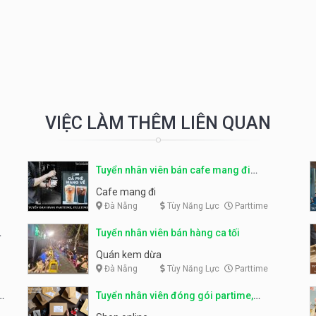
VIỆC LÀM THÊM LIÊN QUAN
Tuyển nhân viên bán cafe mang đi
parttime, fulltime
Cafe mang đi
Đà Nẵng
Tùy Năng Lực
Parttime
Tuyển nhân viên bán hàng ca tối
Quán kem dừa
Đà Nẵng
Tùy Năng Lực
Parttime
Tuyển nhân viên đóng gói partime,
fulltime