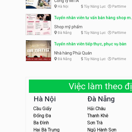
Công ty MITA
Hà Nội
Tùy Năng Lực
Parttime
Tuyển nhân viên tư vấn bán hàng shop m
phẩm
Shop mỹ phẩm
Đà Nẵng
Tùy Năng Lực
Parttime
Tuyển nhân viên tiếp thực, phục vụ bàn
Nhà hàng Phủi Quán
Đà Nẵng
Tùy Năng Lực
Parttime
Việc làm theo đị
Hà Nội
Đà Nẵng
Cầu Giấy
Hải Châu
Đống Đa
Thanh Khê
Ba Đình
Sơn Trà
Hai Bà Trưng
Ngũ Hành Sơn