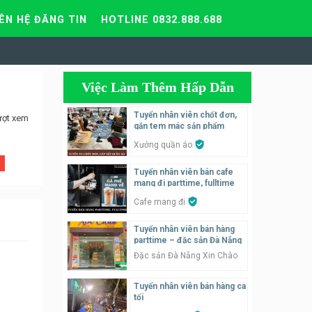
IÊN HỆ ĐĂNG TIN
HOTLINE 0832.888.688
Việc Làm Thêm Hấp Dẫn
Tuyển nhân viên chốt đơn,
ượt xem
gắn tem mác sản phẩm
Xưởng quần áo
Tuyển nhân viên bán cafe
mang đi parttime, fulltime
Cafe mang đi
Tuyển nhân viên bán hàng
parttime – đặc sản Đà Nẵng
Đặc sản Đà Nẵng Xin Chào
Tuyển nhân viên bán hàng ca
tối