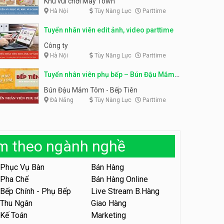
Khu vui chơi May Town
Hà Nội
Tùy Năng Lực
Parttime
Tuyển nhân viên tư vấn bán
hàng shop mỹ phẩm
Tuyển nhân viên phục vụ
Tuyển nhân viên edit ảnh, video parttime
bàn parttime
Shop mỹ phẩm
Quán ăn, Cafe
Công ty
Hà Nội
Tùy Năng Lực
Parttime
Tuyển nhân viên bán hàng,
giữ xe parttime – Kibo Kid
Tuyển nhân viên phụ bếp – Bún Đậu Mắm
KIBO KIDS
Tôm – Bếp Tiên
Bún Đậu Mắm Tôm - Bếp Tiên
Đà Nẵng
Tùy Năng Lực
Parttime
Tuyển nhân viên edit ảnh,
video parttime
Công ty
àm theo ngành nghề
Tuyển nhân viên tiếp thực,
phục vụ bàn
Phục Vụ Bàn
Bán Hàng
Nhà hàng Phủi Quán
Pha Chế
Bán Hàng Online
Bếp Chính - Phụ Bếp
Live Stream B.Hàng
Tuyển nhân viên phục vụ ca
tối – quán kem dừa
Thu Ngân
Giao Hàng
Kế Toán
Marketing
Quán kem dừa