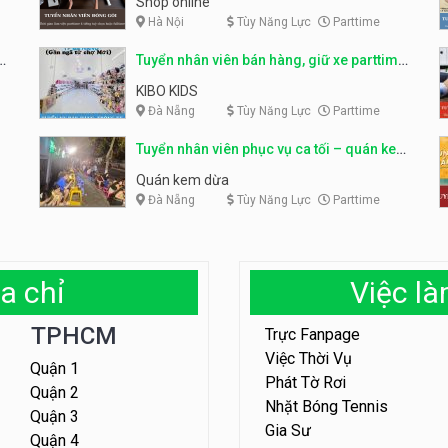
Shop online
Hà Nội
Tùy Năng Lực
Parttime
ỹ
Tuyển nhân viên bán hàng, giữ xe parttime
– Kibo Kid
KIBO KIDS
Đà Nẵng
Tùy Năng Lực
Parttime
Tuyển nhân viên phục vụ ca tối – quán kem
dừa
Quán kem dừa
Đà Nẵng
Tùy Năng Lực
Parttime
a chỉ
Việc l
TPHCM
Trực Fanpage
Việc Thời Vụ
Quận 1
Phát Tờ Rơi
Quận 2
Nhặt Bóng Tennis
Quận 3
Gia Sư
Quận 4