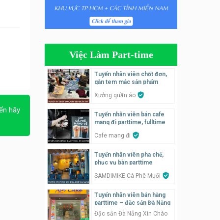
Tuyển nhân viên tiếp thực,
phục vụ bàn
Nhà hàng Phủi Quán
Việc Làm Part-time
Tuyển nhân viên phụ quán ăn
– hỗ trợ ăn ở
Tuyển nhân viên chốt đơn,
gắn tem mác sản phẩm
Quán bánh đa cua
Xưởng quần áo
Tuyển nhân viên bán hàng
ển hãy
Tuyển nhân viên bán cafe
parttime
mang đi parttime, fulltime
GÀ GÔ FASTFOOD
Cafe mang đi
Tuyển nhân viên bán hàng
Tuyển nhân viên pha chế,
parttime
phục vụ bàn parttime
Húp Tea
SAMDIMIKE Cà Phê Muối
Tuyển nhân viên bán hàng
Tuyển nhân viên pha chế
parttime – đặc sản Đà Nẵng
tiệm trà sữa
Đặc sản Đà Nẵng Xin Chào
TRÀ SỮA THÁI LAN