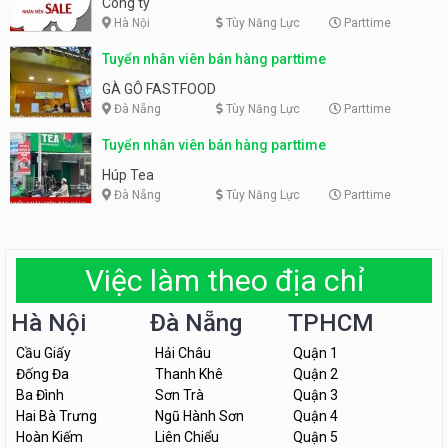
Công ty
Hà Nội
Tùy Năng Lực
Parttime
Tuyển nhân viên bán hàng parttime
GÀ GÔ FASTFOOD
Đà Nẵng
Tùy Năng Lực
Parttime
Tuyển nhân viên bán hàng parttime
Húp Tea
Đà Nẵng
Tùy Năng Lực
Parttime
Việc làm theo địa chỉ
Hà Nội
Đà Nẵng
TPHCM
Cầu Giấy
Hải Châu
Quận 1
Đống Đa
Thanh Khê
Quận 2
Ba Đình
Sơn Trà
Quận 3
Hai Bà Trưng
Ngũ Hành Sơn
Quận 4
Hoàn Kiếm
Liên Chiểu
Quận 5