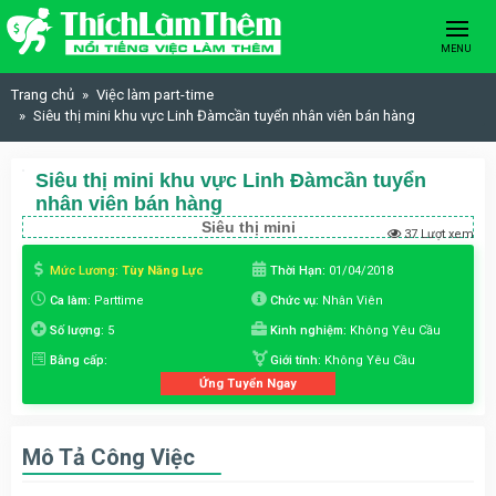
Skip to content
MENU
Trang chủ
Việc làm part-time
Siêu thị mini khu vực Linh Đàmcần tuyển nhân viên bán hàng
Siêu thị mini khu vực Linh Đàmcần tuyển
nhân viên bán hàng
Siêu thị mini
37 Lượt xem
Mức Lương:
Tùy Năng Lực
Thời Hạn:
01/04/2018
Ca làm:
Parttime
Chức vụ:
Nhân Viên
Số lượng:
5
Kinh nghiệm:
Không Yêu Cầu
Bằng cấp:
Giới tính:
Không Yêu Cầu
Ứng Tuyển Ngay
Mô Tả Công Việc