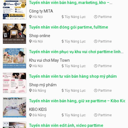
Tuyển nhân viên bán hàng, marketing, kho –
parttime, fulltime
Công ty MITA
Hà Nội
Tùy Năng Lực
Parttime
Tuyển nhân viên đóng gói partime, fulltime
Shop online
Hà Nội
Tùy Năng Lực
Parttime
Tuyển nhân viên phục vụ khu vui chơi parttime linh
động
Khu vui chơi May Town
Hà Nội
Tùy Năng Lực
Parttime
Tuyển nhân viên tư vấn bán hàng shop mỹ phẩm
Shop mỹ phẩm
Đà Nẵng
Tùy Năng Lực
Parttime
Tuyển nhân viên bán hàng, giữ xe parttime – Kibo Kid
KIBO KIDS
Đà Nẵng
Tùy Năng Lực
Parttime
Tuyển nhân viên edit ảnh, video parttime