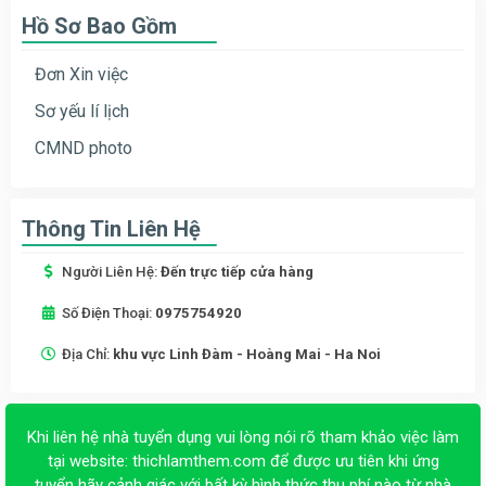
Hồ Sơ Bao Gồm
Đơn Xin việc
Sơ yếu lí lịch
CMND photo
Thông Tin Liên Hệ
Người Liên Hệ:
Đến trực tiếp cửa hàng
Số Điện Thoại:
0975754920
Địa Chỉ:
khu vực Linh Đàm - Hoàng Mai - Ha Noi
Khi liên hệ nhà tuyển dụng vui lòng nói rõ tham khảo việc làm
tại website:
thichlamthem.com
để được ưu tiên khi ứng
tuyển hãy cảnh giác với bất kỳ hình thức thu phí nào từ nhà