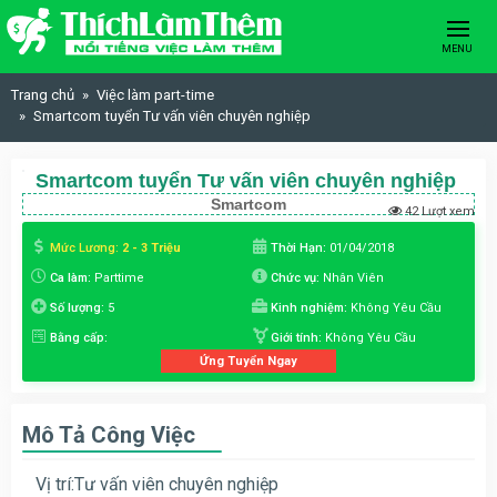
Skip to content
MENU
Trang chủ
Việc làm part-time
Smartcom tuyển Tư vấn viên chuyên nghiệp
Smartcom tuyển Tư vấn viên chuyên nghiệp
Smartcom
42 Lượt xem
Mức Lương:
2 - 3 Triệu
Thời Hạn:
01/04/2018
Ca làm:
Parttime
Chức vụ:
Nhân Viên
Số lượng:
5
Kinh nghiệm:
Không Yêu Cầu
Bằng cấp:
Giới tính:
Không Yêu Cầu
Ứng Tuyển Ngay
Mô Tả Công Việc
Vị trí:Tư vấn viên chuyên nghiệp