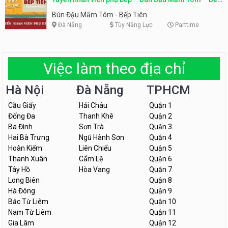
Tiên
Bún Đậu Mắm Tôm - Bếp Tiên
Đà Nẵng
Tùy Năng Lực
Parttime
Việc làm theo địa chỉ
Hà Nội
Đà Nẵng
TPHCM
Cầu Giấy
Hải Châu
Quận 1
Đống Đa
Thanh Khê
Quận 2
Ba Đình
Sơn Trà
Quận 3
Hai Bà Trưng
Ngũ Hành Sơn
Quận 4
Hoàn Kiếm
Liên Chiểu
Quận 5
Thanh Xuân
Cẩm Lệ
Quận 6
Tây Hồ
Hòa Vang
Quận 7
Long Biên
Quận 8
Hà Đông
Quận 9
Bắc Từ Liêm
Quận 10
Nam Từ Liêm
Quận 11
Gia Lâm
Quận 12