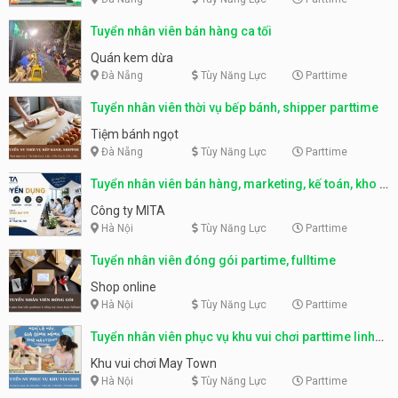
Tuyển nhân viên bán hàng ca tối
Quán kem dừa
Đà Nẵng
Tùy Năng Lực
Parttime
Tuyển nhân viên thời vụ bếp bánh, shipper parttime
Tiệm bánh ngọt
Đà Nẵng
Tùy Năng Lực
Parttime
Tuyển nhân viên bán hàng, marketing, kế toán, kho –
parttime, fulltime
Công ty MITA
Hà Nội
Tùy Năng Lực
Parttime
Tuyển nhân viên đóng gói partime, fulltime
Shop online
Hà Nội
Tùy Năng Lực
Parttime
Tuyển nhân viên phục vụ khu vui chơi parttime linh
động
Khu vui chơi May Town
Hà Nội
Tùy Năng Lực
Parttime