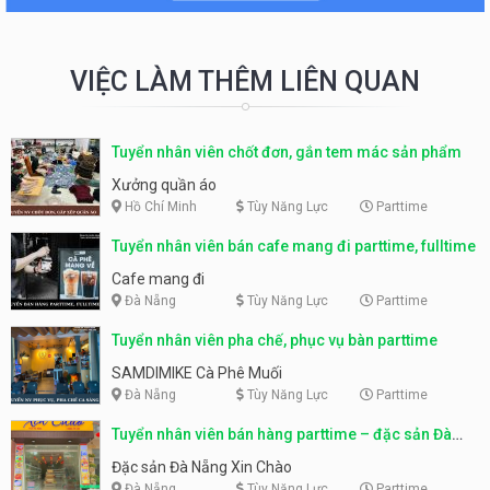
VIỆC LÀM THÊM LIÊN QUAN
Tuyển nhân viên chốt đơn, gắn tem mác sản phẩm
Xưởng quần áo
Hồ Chí Minh
Tùy Năng Lực
Parttime
Tuyển nhân viên bán cafe mang đi parttime, fulltime
Cafe mang đi
Đà Nẵng
Tùy Năng Lực
Parttime
Tuyển nhân viên pha chế, phục vụ bàn parttime
SAMDIMIKE Cà Phê Muối
Đà Nẵng
Tùy Năng Lực
Parttime
Tuyển nhân viên bán hàng parttime – đặc sản Đà
Nẵng
Đặc sản Đà Nẵng Xin Chào
Đà Nẵng
Tùy Năng Lực
Parttime