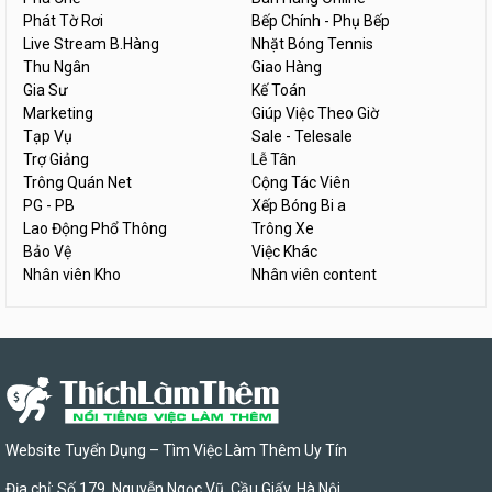
Phát Tờ Rơi
Bếp Chính - Phụ Bếp
Live Stream B.Hàng
Nhặt Bóng Tennis
Thu Ngân
Giao Hàng
Gia Sư
Kế Toán
Marketing
Giúp Việc Theo Giờ
Tạp Vụ
Sale - Telesale
Trợ Giảng
Lễ Tân
Trông Quán Net
Cộng Tác Viên
PG - PB
Xếp Bóng Bi a
Lao Động Phổ Thông
Trông Xe
Bảo Vệ
Việc Khác
Nhân viên Kho
Nhân viên content
Website Tuyển Dụng – Tìm Việc Làm Thêm Uy Tín
Địa chỉ: Số 179, Nguyễn Ngọc Vũ, Cầu Giấy, Hà Nội