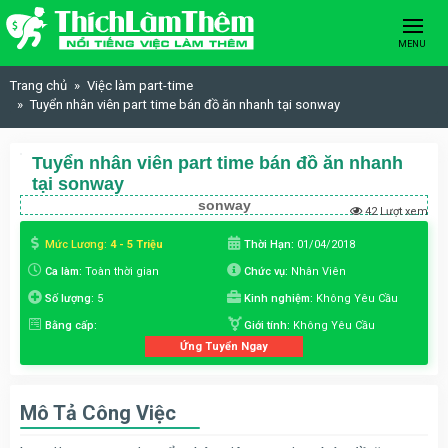
Skip to content
MENU
Trang chủ
Việc làm part-time
Tuyển nhân viên part time bán đồ ăn nhanh tại sonway
Tuyển nhân viên part time bán đồ ăn nhanh
tại sonway
sonway
42 Lượt xem
Mức Lương:
4 - 5 Triệu
Thời Hạn:
01/04/2018
Ca làm:
Toàn thời gian
Chức vụ:
Nhân Viên
Số lượng:
5
Kinh nghiệm:
Không Yêu Cầu
Bằng cấp:
Giới tính:
Không Yêu Cầu
Ứng Tuyển Ngay
Mô Tả Công Việc