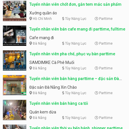
Tuyển nhân viên chốt đơn, gắn tem mác sản phẩm
Xưởng quần áo
Hồ Chí Minh
Tùy Năng Lực
Parttime
Tuyển nhân viên bán cafe mang đi parttime, fulltime
Cafe mang đi
Đà Nẵng
Tùy Năng Lực
Parttime
Tuyển nhân viên pha chế, phục vụ bàn parttime
SAMDIMIKE Cà Phê Muối
Đà Nẵng
Tùy Năng Lực
Parttime
Tuyển nhân viên bán hàng parttime – đặc sản Đà
Nẵng
Đặc sản Đà Nẵng Xin Chào
Đà Nẵng
Tùy Năng Lực
Parttime
Tuyển nhân viên bán hàng ca tối
Quán kem dừa
Đà Nẵng
Tùy Năng Lực
Parttime
Tuyển nhân viên thời vụ bếp bánh, shipper parttime