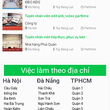
KIBO KIDS
Đà Nẵng
Tùy Năng Lực
Parttime
Tuyển nhân viên edit ảnh, video parttime
Công ty
Hà Nội
Tùy Năng Lực
Parttime
Tuyển nhân viên tiếp thực, phục vụ bàn
Nhà hàng Phủi Quán
Đà Nẵng
Tùy Năng Lực
Parttime
Việc làm theo địa chỉ
Hà Nội
Đà Nẵng
TPHCM
Cầu Giấy
Hải Châu
Quận 1
Đống Đa
Thanh Khê
Quận 2
Ba Đình
Sơn Trà
Quận 3
Hai Bà Trưng
Ngũ Hành Sơn
Quận 4
Hoàn Kiếm
Liên Chiểu
Quận 5