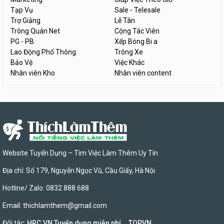
Tạp Vụ
Sale - Telesale
Trợ Giảng
Lễ Tân
Trông Quán Net
Cộng Tác Viên
PG - PB
Xếp Bóng Bi a
Lao Động Phổ Thông
Trông Xe
Bảo Vệ
Việc Khác
Nhân viên Kho
Nhân viên content
Website Tuyển Dụng – Tìm Việc Làm Thêm Uy Tín
Địa chỉ: Số 179, Nguyễn Ngọc Vũ, Cầu Giấy, Hà Nội
Hotline/ Zalo: 0832 888 688
Email:
thichlamthem@gmail.com
Đối tác:
HRC.VN Tuyển dụng miễn phí
,
TOPVN