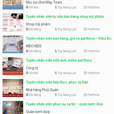
động
Khu vui chơi May Town
Hà Nội
Tùy Năng Lực
Parttime
Tuyển nhân viên tư vấn bán hàng shop mỹ phẩm
Shop mỹ phẩm
Đà Nẵng
Tùy Năng Lực
Parttime
Tuyển nhân viên bán hàng, giữ xe parttime – Kibo Kid
KIBO KIDS
Đà Nẵng
Tùy Năng Lực
Parttime
Tuyển nhân viên edit ảnh, video parttime
Công ty
Hà Nội
Tùy Năng Lực
Parttime
Tuyển nhân viên tiếp thực, phục vụ bàn
Nhà hàng Phủi Quán
Đà Nẵng
Tùy Năng Lực
Parttime
Tuyển nhân viên phục vụ ca tối – quán kem dừa
Quán kem dừa