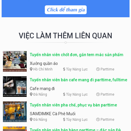
VIỆC LÀM THÊM LIÊN QUAN
Tuyển nhân viên chốt đơn, gắn tem mác sản phẩm
Xưởng quần áo
Hồ Chí Minh
Tùy Năng Lực
Parttime
Tuyển nhân viên bán cafe mang đi parttime, fulltime
Cafe mang đi
Đà Nẵng
Tùy Năng Lực
Parttime
Tuyển nhân viên pha chế, phục vụ bàn parttime
SAMDIMIKE Cà Phê Muối
Đà Nẵng
Tùy Năng Lực
Parttime
Tuyển nhân viên bán hàng parttime – đặc sản Đà