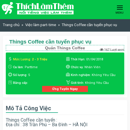
Skip to content
MENU
Trang chủ
Việc làm part-time
Things Coffee cần tuyển phục vụ
Things Coffee cần tuyển phục vụ
Quán Things Coffee
167 Lượt xem
Mức Lương:
2 - 3 Triệu
Thời Hạn:
01/04/2018
Ca làm:
Parttime
Chức vụ:
Nhân Viên
Số lượng:
5
Kinh nghiệm:
Không Yêu Cầu
Bằng cấp:
Giới tính:
Không Yêu Cầu
Ứng Tuyển Ngay
Mô Tả Công Việc
Things Coffee cần tuyển :
Địa chỉ : 38 Trần Phú – Ba Đình – HÀ NỘI