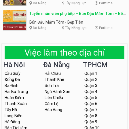
Đà Nẵng
Tùy Năng Lực
Parttime
Tuyển nhân viên phụ bếp – Bún Đậu Mắm Tôm – Bếp
Tiên
Bún Đậu Mắm Tôm - Bếp Tiên
Đà Nẵng
Tùy Năng Lực
Parttime
Việc làm theo địa chỉ
Hà Nội
Đà Nẵng
TPHCM
Cầu Giấy
Hải Châu
Quận 1
Đống Đa
Thanh Khê
Quận 2
Ba Đình
Sơn Trà
Quận 3
Hai Bà Trưng
Ngũ Hành Sơn
Quận 4
Hoàn Kiếm
Liên Chiểu
Quận 5
Thanh Xuân
Cẩm Lệ
Quận 6
Tây Hồ
Hòa Vang
Quận 7
Long Biên
Quận 8
Hà Đông
Quận 9
Bắc Từ Liêm
Quận 10