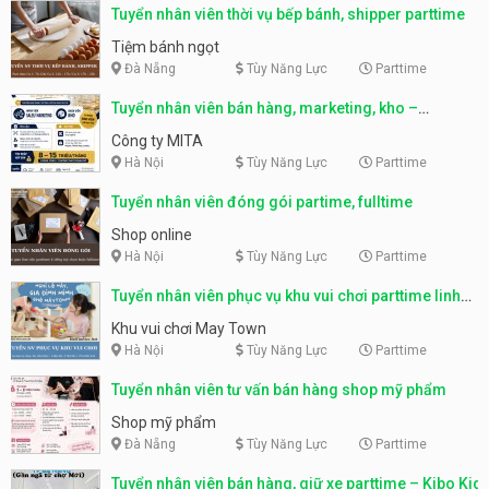
Tuyển nhân viên thời vụ bếp bánh, shipper parttime
Tiệm bánh ngọt
Đà Nẵng
Tùy Năng Lực
Parttime
Tuyển nhân viên bán hàng, marketing, kho –
parttime, fulltime
Công ty MITA
Hà Nội
Tùy Năng Lực
Parttime
Tuyển nhân viên đóng gói partime, fulltime
Shop online
Hà Nội
Tùy Năng Lực
Parttime
Tuyển nhân viên phục vụ khu vui chơi parttime linh
động
Khu vui chơi May Town
Hà Nội
Tùy Năng Lực
Parttime
Tuyển nhân viên tư vấn bán hàng shop mỹ phẩm
Shop mỹ phẩm
Đà Nẵng
Tùy Năng Lực
Parttime
Tuyển nhân viên bán hàng, giữ xe parttime – Kibo Kid