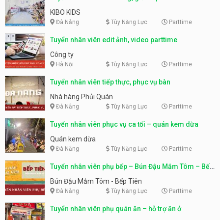
KIBO KIDS
Đà Nẵng
Tùy Năng Lực
Parttime
Tuyển nhân viên edit ảnh, video parttime
Công ty
Hà Nội
Tùy Năng Lực
Parttime
Tuyển nhân viên tiếp thực, phục vụ bàn
Nhà hàng Phủi Quán
Đà Nẵng
Tùy Năng Lực
Parttime
Tuyển nhân viên phục vụ ca tối – quán kem dừa
Quán kem dừa
Đà Nẵng
Tùy Năng Lực
Parttime
Tuyển nhân viên phụ bếp – Bún Đậu Mắm Tôm – Bếp
Tiên
Bún Đậu Mắm Tôm - Bếp Tiên
Đà Nẵng
Tùy Năng Lực
Parttime
Tuyển nhân viên phụ quán ăn – hỗ trợ ăn ở