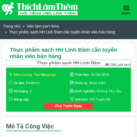
Skip to content
MENU
Trang chủ
Việc làm part-time
Thực phẩm sạch HH Linh Đàm cần tuyển nhân viên bán hàng
Thực phẩm sạch HH Linh Đàm cần tuyển
nhân viên bán hàng
Thực phẩm sạch HH Linh Đàm
534 Lượt xem
Mức Lương:
Tùy Năng Lực
Thời Hạn:
01/04/2018
Ca làm:
Parttime
Chức vụ:
Nhân Viên
Số lượng:
5
Kinh nghiệm:
Không Yêu Cầu
Bằng cấp:
Giới tính:
Chỉ Tuyển Nữ
Ứng Tuyển Ngay
Mô Tả Công Việc