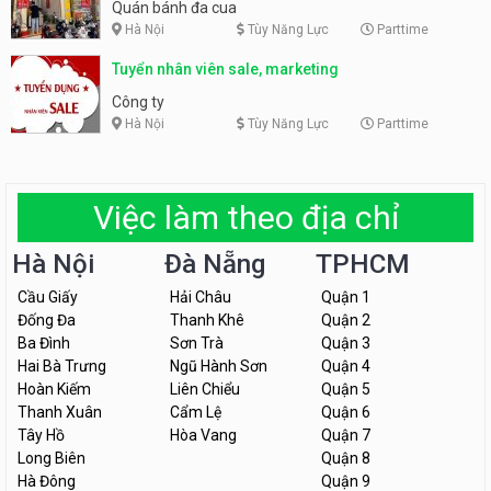
Quán bánh đa cua
Hà Nội
Tùy Năng Lực
Parttime
Tuyển nhân viên sale, marketing
Công ty
Hà Nội
Tùy Năng Lực
Parttime
Việc làm theo địa chỉ
Hà Nội
Đà Nẵng
TPHCM
Cầu Giấy
Hải Châu
Quận 1
Đống Đa
Thanh Khê
Quận 2
Ba Đình
Sơn Trà
Quận 3
Hai Bà Trưng
Ngũ Hành Sơn
Quận 4
Hoàn Kiếm
Liên Chiểu
Quận 5
Thanh Xuân
Cẩm Lệ
Quận 6
Tây Hồ
Hòa Vang
Quận 7
Long Biên
Quận 8
Hà Đông
Quận 9