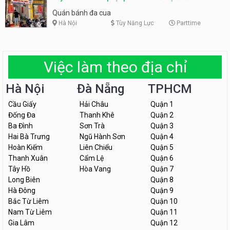
Quán bánh đa cua
Hà Nội
Tùy Năng Lực
Parttime
Việc làm theo địa chỉ
Hà Nội
Đà Nẵng
TPHCM
Cầu Giấy
Hải Châu
Quận 1
Đống Đa
Thanh Khê
Quận 2
Ba Đình
Sơn Trà
Quận 3
Hai Bà Trưng
Ngũ Hành Sơn
Quận 4
Hoàn Kiếm
Liên Chiểu
Quận 5
Thanh Xuân
Cẩm Lệ
Quận 6
Tây Hồ
Hòa Vang
Quận 7
Long Biên
Quận 8
Hà Đông
Quận 9
Bắc Từ Liêm
Quận 10
Nam Từ Liêm
Quận 11
Gia Lâm
Quận 12