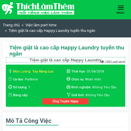
Skip to content
MENU
Trang chủ
Việc làm part-time
Tiệm giặt là cao cấp Happy Laundry tuyển thu ngân
Tiệm giặt là cao cấp Happy Laundry tuyển thu
ngân
Tiệm giặt là cao cấp Happy Laundry
109 Lượt xem
Mức Lương:
Tùy Năng Lực
Thời Hạn:
01/04/2018
Ca làm:
Parttime
Chức vụ:
Nhân Viên
Số lượng:
1
Kinh nghiệm:
Không Yêu Cầu
Bằng cấp:
Giới tính:
Không Yêu Cầu
Ứng Tuyển Ngay
Mô Tả Công Việc