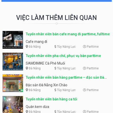
VIỆC LÀM THÊM LIÊN QUAN
Tuyển nhân viên bán cafe mang đi parttime, fulltime
Cafe mang đi
Đà Nẵng
Tùy Năng Lực
Parttime
Tuyển nhân viên pha chế, phục vụ bàn parttime
SAMDIMIKE Cà Phê Muối
Đà Nẵng
Tùy Năng Lực
Parttime
Tuyển nhân viên bán hàng parttime – đặc sản Đà
Nẵng
Đặc sản Đà Nẵng Xin Chào
Đà Nẵng
Tùy Năng Lực
Parttime
Tuyển nhân viên bán hàng ca tối
Quán kem dừa
Đà Nẵng
Tùy Năng Lực
Parttime