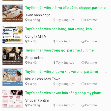
Tuyển nhân viên thời vụ bếp bánh, shipper parttime
Tiệm bánh ngọt
Đà Nẵng
Tùy Năng Lực
Parttime
Tuyển nhân viên bán hàng, marketing, kho –
parttime, fulltime
Công ty MITA
Hà Nội
Tùy Năng Lực
Parttime
Tuyển nhân viên đóng gói partime, fulltime
Shop online
Hà Nội
Tùy Năng Lực
Parttime
Tuyển nhân viên phục vụ khu vui chơi parttime linh
động
Khu vui chơi May Town
Hà Nội
Tùy Năng Lực
Parttime
Tuyển nhân viên tư vấn bán hàng shop mỹ phẩm
Shop mỹ phẩm
Đà Nẵng
Tùy Năng Lực
Parttime