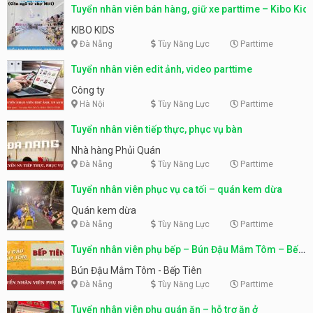
Tuyển nhân viên bán hàng, giữ xe parttime – Kibo Kid
KIBO KIDS
Đà Nẵng
Tùy Năng Lực
Parttime
Tuyển nhân viên edit ảnh, video parttime
Công ty
Hà Nội
Tùy Năng Lực
Parttime
Tuyển nhân viên tiếp thực, phục vụ bàn
Nhà hàng Phủi Quán
Đà Nẵng
Tùy Năng Lực
Parttime
Tuyển nhân viên phục vụ ca tối – quán kem dừa
Quán kem dừa
Đà Nẵng
Tùy Năng Lực
Parttime
Tuyển nhân viên phụ bếp – Bún Đậu Mắm Tôm – Bếp
Tiên
Bún Đậu Mắm Tôm - Bếp Tiên
Đà Nẵng
Tùy Năng Lực
Parttime
Tuyển nhân viên phụ quán ăn – hỗ trợ ăn ở