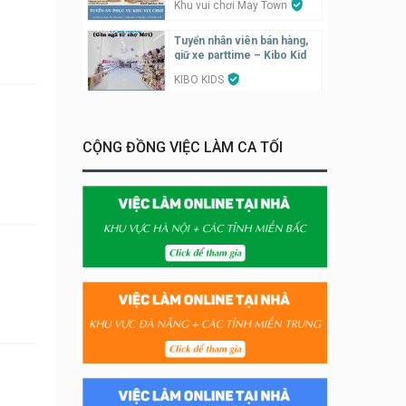
Khu vui chơi May Town
Tuyển nhân viên bán hàng,
giữ xe parttime – Kibo Kid
KIBO KIDS
Tuyển nhân viên edit ảnh,
video parttime
CỘNG ĐỒNG VIỆC LÀM CA TỐI
Công ty
Tuyển nhân viên tiếp thực,
phục vụ bàn
Nhà hàng Phủi Quán
Tuyển nhân viên phụ quán ăn
– hỗ trợ ăn ở
Quán bánh đa cua
Tuyển nhân viên bán hàng
parttime
GÀ GÔ FASTFOOD