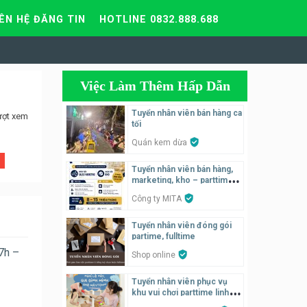
IÊN HỆ ĐĂNG TIN
HOTLINE 0832.888.688
Việc Làm Thêm Hấp Dẫn
Tuyển nhân viên bán hàng ca
ượt xem
tối
Quán kem dừa
Tuyển nhân viên bán hàng,
marketing, kho – parttime,
fulltime
Công ty MITA
Tuyển nhân viên đóng gói
partime, fulltime
 7h –
Shop online
Tuyển nhân viên phục vụ
khu vui chơi parttime linh
động