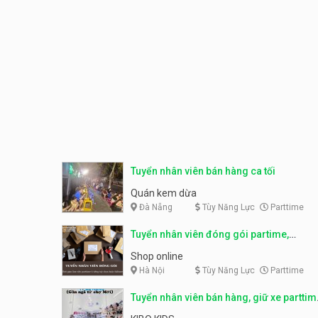
Tuyển nhân viên bán hàng ca tối
Quán kem dừa
Đà Nẵng
Tùy Năng Lực
Parttime
Tuyển nhân viên đóng gói partime,
fulltime
Shop online
Hà Nội
Tùy Năng Lực
Parttime
Tuyển nhân viên bán hàng, giữ xe parttim
– Kibo Kid