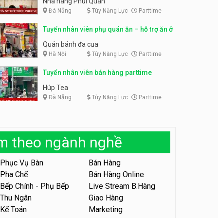
Nhà hàng Phủi Quán
Đà Nẵng
Tùy Năng Lực
Parttime
Tuyển nhân viên phục vụ ca
tối – quán kem dừa
Tuyển nhân viên pha chế,
Tuyển nhân viên phụ quán ăn – hỗ trợ ăn ở
phục vụ bàn parttime
Quán kem dừa
Cafe Vợt
Quán bánh đa cua
Hà Nội
Tùy Năng Lực
Parttime
Tuyển nhân viên phụ bếp –
Bún Đậu Mắm Tôm – Bếp
Tiên
Tuyển nhân viên bán hàng parttime
Bún Đậu Mắm Tôm - Bếp Tiên
Húp Tea
Đà Nẵng
Tùy Năng Lực
Parttime
Tuyển nhân viên phụ quán ăn
– hỗ trợ ăn ở
Quán bánh đa cua
àm theo ngành nghề
Tuyển nhân viên sale,
marketing
Phục Vụ Bàn
Bán Hàng
Công ty
Pha Chế
Bán Hàng Online
Bếp Chính - Phụ Bếp
Live Stream B.Hàng
Tuyển nhân viên bán hàng
parttime
Thu Ngân
Giao Hàng
Kế Toán
Marketing
GÀ GÔ FASTFOOD