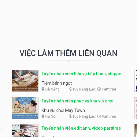
VIỆC LÀM THÊM LIÊN QUAN
Tuyển nhân viên thời vụ bếp bánh, shipper
parttime
Tiệm bánh ngọt
Đà Nẵng
Tùy Năng Lực
Parttime
Tuyển nhân viên phục vụ khu vui chơi
parttime linh động
Khu vui chơi May Town
Hà Nội
Tùy Năng Lực
Parttime
e
Tuyển nhân viên edit ảnh, video parttime