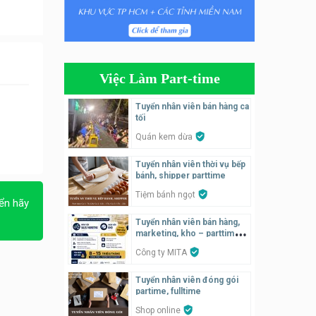
Tuyển nhân viên bán hàng
parttime
Húp Tea
Việc Làm Part-time
Tuyển nhân viên pha chế
tiệm trà sữa
Tuyển nhân viên bán hàng ca
TRÀ SỮA THÁI LAN
tối
SONGKRAN
Quán kem dừa
Tuyển nhân viên tư vấn bán
Tuyển nhân viên thời vụ bếp
hàng tiệm bánh ngọt
bánh, shipper parttime
Tiệm bánh ngọt
Tiệm bánh ngọt
ển hãy
Tuyển nhân viên pha chế,
Tuyển nhân viên bán hàng,
phục vụ bàn
marketing, kho – parttime,
fulltime
SNACK BAR NHẬT
Công ty MITA
Tuyển nhân viên đóng gói
Tuyển quản lý, kế toán ca,
partime, fulltime
bếp, bếp chính lương cao
Shop online
Nhà hàng Phố Men Chill