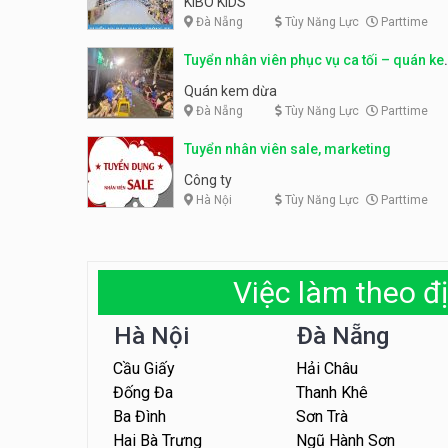
KIBO KIDS
Đà Nẵng
Tùy Năng Lực
Parttime
Tuyển nhân viên phục vụ ca tối – quán k
dừa
Quán kem dừa
Đà Nẵng
Tùy Năng Lực
Parttime
Tuyển nhân viên sale, marketing
Công ty
Hà Nội
Tùy Năng Lực
Parttime
Việc làm theo đị
Hà Nội
Đà Nẵng
Cầu Giấy
Hải Châu
Đống Đa
Thanh Khê
Ba Đình
Sơn Trà
Hai Bà Trưng
Ngũ Hành Sơn