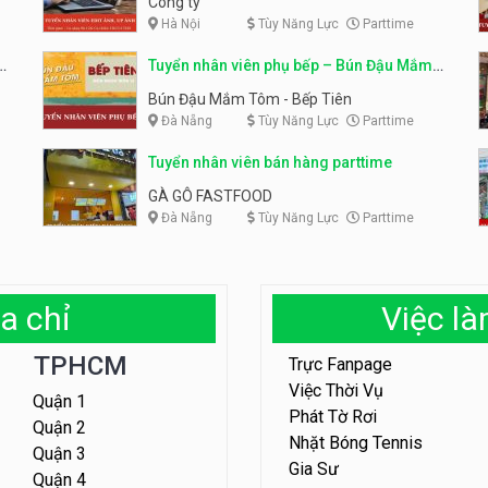
Công ty
Hà Nội
Tùy Năng Lực
Parttime
em
Tuyển nhân viên phụ bếp – Bún Đậu Mắm
Tôm – Bếp Tiên
Bún Đậu Mắm Tôm - Bếp Tiên
Đà Nẵng
Tùy Năng Lực
Parttime
Tuyển nhân viên bán hàng parttime
GÀ GÔ FASTFOOD
Đà Nẵng
Tùy Năng Lực
Parttime
a chỉ
Việc l
TPHCM
Trực Fanpage
Việc Thời Vụ
Quận 1
Phát Tờ Rơi
Quận 2
Nhặt Bóng Tennis
Quận 3
Gia Sư
Quận 4