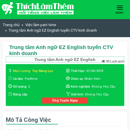
Skip to content
MENU
Trang chủ
Việc làm part-time
Trung tâm Anh ngữ EZ English tuyển CTV kinh doanh
Trung tâm Anh ngữ EZ English tuyển CTV
kinh doanh
Trung tâm Anh ngữ EZ English
99 Lượt xem
Mức Lương:
Tùy Năng Lực
Thời Hạn:
01/04/2018
Ca làm:
Parttime
Chức vụ:
Nhân Viên
Số lượng:
5
Kinh nghiệm:
Không Yêu Cầu
Bằng cấp:
Giới tính:
Không Yêu Cầu
Ứng Tuyển Ngay
Mô Tả Công Việc