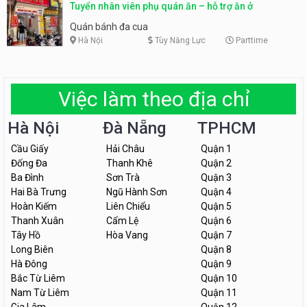
Tuyển nhân viên phụ quán ăn – hỗ trợ ăn ở
Quán bánh đa cua
Hà Nội
Tùy Năng Lực
Parttime
Việc làm theo địa chỉ
Hà Nội
Đà Nẵng
TPHCM
Cầu Giấy
Hải Châu
Quận 1
Đống Đa
Thanh Khê
Quận 2
Ba Đình
Sơn Trà
Quận 3
Hai Bà Trưng
Ngũ Hành Sơn
Quận 4
Hoàn Kiếm
Liên Chiểu
Quận 5
Thanh Xuân
Cẩm Lệ
Quận 6
Tây Hồ
Hòa Vang
Quận 7
Long Biên
Quận 8
Hà Đông
Quận 9
Bắc Từ Liêm
Quận 10
Nam Từ Liêm
Quận 11