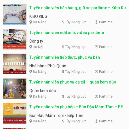
Tuyển nhân viên bán hàng, giữ xe parttime – Kibo Kid
KIBO KIDS
Đà Nẵng
Tùy Năng Lực
Parttime
Tuyển nhân viên edit ảnh, video parttime
Công ty
Hà Nội
Tùy Năng Lực
Parttime
Tuyển nhân viên tiếp thực, phục vụ bàn
Nhà hàng Phủi Quán
Đà Nẵng
Tùy Năng Lực
Parttime
Tuyển nhân viên phục vụ ca tối – quán kem dừa
Quán kem dừa
Đà Nẵng
Tùy Năng Lực
Parttime
Tuyển nhân viên phụ bếp – Bún Đậu Mắm Tôm – Bếp
Tiên
Bún Đậu Mắm Tôm - Bếp Tiên
Đà Nẵng
Tùy Năng Lực
Parttime