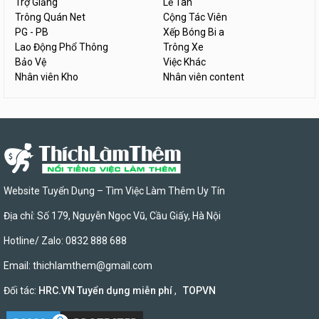
Trợ Giảng
Lễ Tân
Trông Quán Net
Cộng Tác Viên
PG - PB
Xếp Bóng Bi a
Lao Động Phổ Thông
Trông Xe
Bảo Vệ
Việc Khác
Nhân viên Kho
Nhân viên content
Website Tuyển Dụng – Tìm Việc Làm Thêm Uy Tín
Địa chỉ: Số 179, Nguyễn Ngọc Vũ, Cầu Giấy, Hà Nội
Hotline/ Zalo: 0832 888 688
Email:
thichlamthem@gmail.com
Đối tác:
HRC.VN Tuyển dụng miễn phí
,
TOPVN