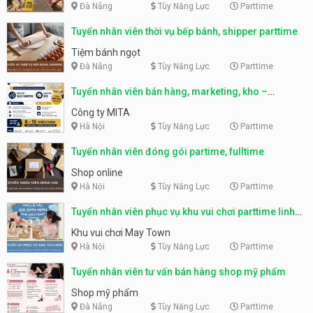
Đà Nẵng
Tùy Năng Lực
Parttime
Tuyển nhân viên thời vụ bếp bánh, shipper parttime
Tiệm bánh ngọt
Đà Nẵng
Tùy Năng Lực
Parttime
Tuyển nhân viên bán hàng, marketing, kho –
parttime, fulltime
Công ty MITA
Hà Nội
Tùy Năng Lực
Parttime
Tuyển nhân viên đóng gói partime, fulltime
Shop online
Hà Nội
Tùy Năng Lực
Parttime
Tuyển nhân viên phục vụ khu vui chơi parttime linh
động
Khu vui chơi May Town
Hà Nội
Tùy Năng Lực
Parttime
Tuyển nhân viên tư vấn bán hàng shop mỹ phẩm
Shop mỹ phẩm
Đà Nẵng
Tùy Năng Lực
Parttime