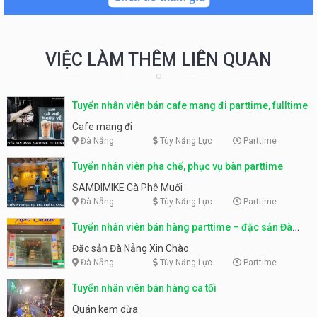
VIỆC LÀM THÊM LIÊN QUAN
Tuyển nhân viên bán cafe mang đi parttime, fulltime
Cafe mang đi
Đà Nẵng
Tùy Năng Lực
Parttime
Tuyển nhân viên pha chế, phục vụ bàn parttime
SAMDIMIKE Cà Phê Muối
Đà Nẵng
Tùy Năng Lực
Parttime
Tuyển nhân viên bán hàng parttime – đặc sản Đà
Nẵng
Đặc sản Đà Nẵng Xin Chào
Đà Nẵng
Tùy Năng Lực
Parttime
Tuyển nhân viên bán hàng ca tối
Quán kem dừa