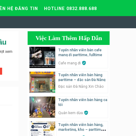
IÊN HỆ ĐĂNG TIN
HOTLINE 0832.888.688
Việc Làm Thêm Hấp Dẫn
ầu
Tuyển nhân viên bán cafe
ượt xem
mang đi parttime, fulltime
Cafe mang đi
Tuyển nhân viên bán hàng
parttime – đặc sản Đà Nẵng
Đặc sản Đà Nẵng Xin Chào
Tuyển nhân viên bán hàng ca
tối
Quán kem dừa
Tuyển nhân viên bán hàng,
marketing, kho – parttime,
fulltime