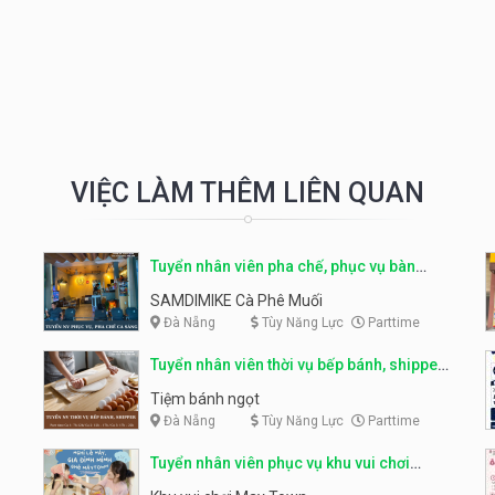
VIỆC LÀM THÊM LIÊN QUAN
Tuyển nhân viên pha chế, phục vụ bàn
parttime
SAMDIMIKE Cà Phê Muối
Đà Nẵng
Tùy Năng Lực
Parttime
Tuyển nhân viên thời vụ bếp bánh, shipper
parttime
Tiệm bánh ngọt
Đà Nẵng
Tùy Năng Lực
Parttime
Tuyển nhân viên phục vụ khu vui chơi
parttime linh động