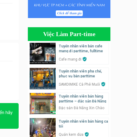
Tuyển nhân viên phụ quán ăn
– hỗ trợ ăn ở
Quán bánh đa cua
Việc Làm Part-time
Tuyển nhân viên bán hàng
parttime
Tuyển nhân viên bán cafe
mang đi parttime, fulltime
GÀ GÔ FASTFOOD
Cafe mang đi
Tuyển nhân viên bán hàng
Tuyển nhân viên pha chế,
parttime
phục vụ bàn parttime
Húp Tea
SAMDIMIKE Cà Phê Muối
Tuyển nhân viên pha chế
Tuyển nhân viên bán hàng
tiệm trà sữa
parttime – đặc sản Đà Nẵng
TRÀ SỮA THÁI LAN
Đặc sản Đà Nẵng Xin Chào
SONGKRAN
ển hãy
Tuyển nhân viên bán hàng ca
Tuyển nhân viên tư vấn bán
tối
hàng tiệm bánh ngọt
Quán kem dừa
Tiệm bánh ngọt