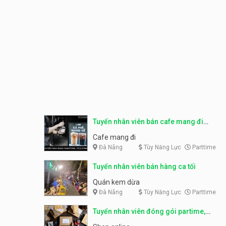
Tuyển nhân viên bán cafe mang đi
parttime, fulltime
Cafe mang đi
Đà Nẵng
Tùy Năng Lực
Parttime
Tuyển nhân viên bán hàng ca tối
Quán kem dừa
Đà Nẵng
Tùy Năng Lực
Parttime
Tuyển nhân viên đóng gói partime,
fulltime