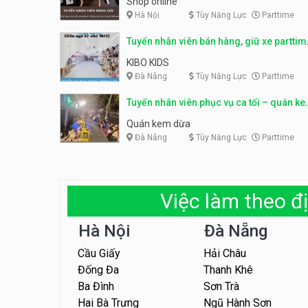
Shop online
Hà Nội
Tùy Năng Lực
Parttime
Tuyển nhân viên bán hàng, giữ xe parttim
– Kibo Kid
KIBO KIDS
Đà Nẵng
Tùy Năng Lực
Parttime
Tuyển nhân viên phục vụ ca tối – quán k
dừa
Quán kem dừa
Đà Nẵng
Tùy Năng Lực
Parttime
Việc làm theo đị
Hà Nội
Đà Nẵng
Cầu Giấy
Hải Châu
Đống Đa
Thanh Khê
Ba Đình
Sơn Trà
Hai Bà Trưng
Ngũ Hành Sơn