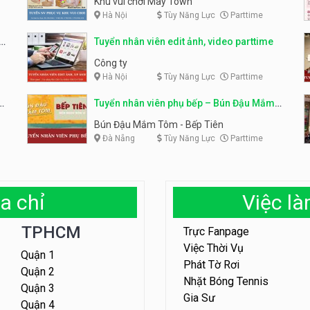
Khu vui chơi May Town
Hà Nội
Tùy Năng Lực
Parttime
e
Tuyển nhân viên edit ảnh, video parttime
Công ty
Hà Nội
Tùy Năng Lực
Parttime
em
Tuyển nhân viên phụ bếp – Bún Đậu Mắm
Tôm – Bếp Tiên
Bún Đậu Mắm Tôm - Bếp Tiên
Đà Nẵng
Tùy Năng Lực
Parttime
a chỉ
Việc l
TPHCM
Trực Fanpage
Việc Thời Vụ
Quận 1
Phát Tờ Rơi
Quận 2
Nhặt Bóng Tennis
Quận 3
Gia Sư
Quận 4