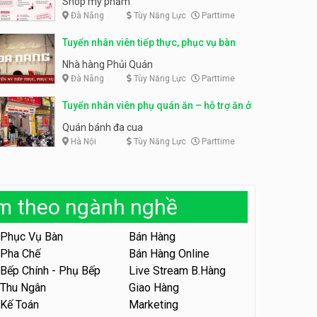
Shop mỹ phẩm
Đà Nẵng
Tùy Năng Lực
Parttime
Tuyển nhân viên bán hàng,
giữ xe parttime – Kibo Kid
Tuyển nhân viên content,
Tuyển nhân viên tiếp thực, phục vụ bàn
trực page, thu ngân parttime
KIBO KIDS
lương cao
GRAVI ESCAPE ROOM
Nhà hàng Phủi Quán
Đà Nẵng
Tùy Năng Lực
Parttime
Tuyển nhân viên edit ảnh,
video parttime
Tuyển nhân viên phụ quán ăn – hỗ trợ ăn ở
Công ty
Quán bánh đa cua
Hà Nội
Tùy Năng Lực
Parttime
Tuyển nhân viên tiếp thực,
phục vụ bàn
Nhà hàng Phủi Quán
àm theo ngành nghề
Tuyển nhân viên phục vụ ca
tối – quán kem dừa
Phục Vụ Bàn
Bán Hàng
Quán kem dừa
Pha Chế
Bán Hàng Online
Bếp Chính - Phụ Bếp
Live Stream B.Hàng
Tuyển nhân viên phụ bếp –
Bún Đậu Mắm Tôm – Bếp
Thu Ngân
Giao Hàng
Tiên
Bún Đậu Mắm Tôm - Bếp Tiên
Kế Toán
Marketing